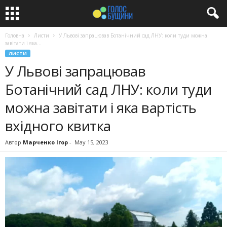
Головна
Листи
У Львові запрацював Ботанічний сад ЛНУ: коли туди можна
завітати і яка...
ЛИСТИ
У Львові запрацював
Ботанічний сад ЛНУ: коли туди
можна завітати і яка вартість
вхідного квитка
Автор
Марченко Ігор
-
May 15, 2023