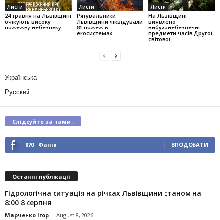
Листи
Листи
Листи
24 травня на Львівщині
Рятувальники
На Львівщині
очікують високу
Львівщини ліквідували
виявлено
пожежну небезпеку
85 пожеж в
вибухонебезпечні
екосистемах
предмети часів Другої
світової
Українська
Русский
Слідкуйте за нами :
870
Фанів
ВПОДОБАТИ
Останні публікації
Гідрологічна ситуація на річках Львівщини станом на
8:00 8 серпня
Марченко Ігор
-
August 8, 2026