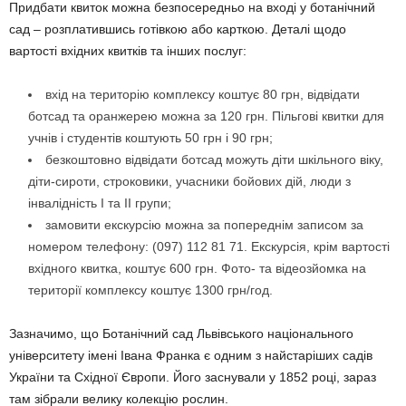
Придбати квиток можна безпосередньо на вході у ботанічний
сад – розплатившись готівкою або карткою. Деталі щодо
вартості вхідних квитків та інших послуг:
вхід на територію комплексу коштує 80 грн, відвідати
ботсад та оранжерею можна за 120 грн. Пільгові квитки для
учнів і студентів коштують 50 грн і 90 грн;
безкоштовно відвідати ботсад можуть діти шкільного віку,
діти-сироти, строковики, учасники бойових дій, люди з
інвалідність І та ІІ групи;
замовити екскурсію можна за попереднім записом за
номером телефону: (097) 112 81 71. Екскурсія, крім вартості
вхідного квитка, коштує 600 грн. Фото- та відеозйомка на
території комплексу коштує 1300 грн/год.
Зазначимо, що Ботанічний сад Львівського національного
університету імені Івана Франка є одним з найстаріших садів
України та Східної Європи. Його заснували у 1852 році, зараз
там зібрали велику колекцію рослин.