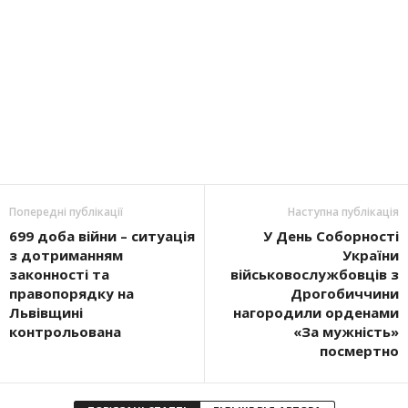
Попередні публікації
Наступна публікація
699 доба війни – ситуація
У День Соборності
з дотриманням
України
законності та
військовослужбовців з
правопорядку на
Дрогобиччини
Львівщині
нагородили орденами
контрольована
«За мужність»
посмертно