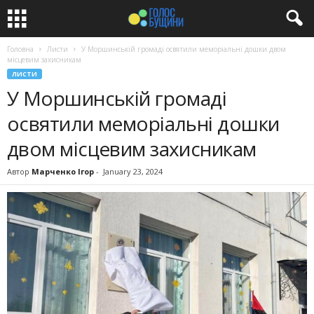
Головна
Листи
У Моршинській громаді освятили меморіальні дошки двом
місцевим захисникам
ЛИСТИ
У Моршинській громаді
освятили меморіальні дошки
двом місцевим захисникам
Автор
Марченко Ігор
-
January 23, 2024