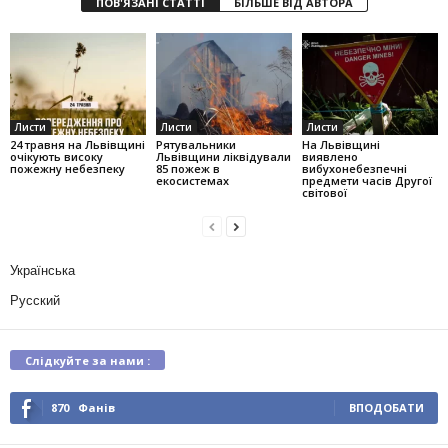
ПОВ'ЯЗАНІ СТАТТІ
БІЛЬШЕ ВІД АВТОРА
Листи
Листи
Листи
24 травня на Львівщині
Рятувальники
На Львівщині
очікують високу
Львівщини ліквідували
виявлено
пожежну небезпеку
85 пожеж в
вибухонебезпечні
екосистемах
предмети часів Другої
світової
Українська
Русский
Слідкуйте за нами :
870
Фанів
ВПОДОБАТИ