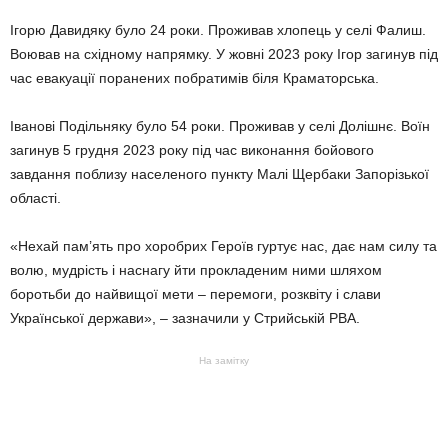
Ігорю Давидяку було 24 роки. Проживав хлопець у селі Фалиш.
Воював на східному напрямку. У жовні 2023 року Ігор загинув під
час евакуації поранених побратимів біля Краматорська.
Іванові Подільняку було 54 роки. Проживав у селі Долішнє. Воїн
загинув 5 грудня 2023 року під час виконання бойового
завдання поблизу населеного пункту Малі Щербаки Запорізької
області.
«Нехай пам’ять про хоробрих Героїв гуртує нас, дає нам силу та
волю, мудрість і наснагу йти прокладеним ними шляхом
боротьби до найвищої мети – перемоги, розквіту і слави
Української держави», – зазначили у Стрийській РВА.
На замітку