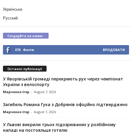
Українська
Русский
Слідкуйте за нами :
870
Фанів
ВПОДОБАТИ
Останні публікації
У Яворівській громаді перекриють рух через чемпіонат
України з велоспорту
Марченко Ігор
-
August 7, 2026
Загибель Романа Гука з Добрянів офіційно підтверджено
Марченко Ігор
-
August 7, 2026
У Львові викрили трьох підозрюваних у розбійному
нападі на постояльця готелю