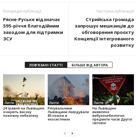
Попередні публікації
Наступна публікація
Рясне-Руське відзначає
Стрийська громада
595-річчя благодійним
запрошує мешканців до
заходом для підтримки
обговорення проєкту
ЗСУ
Концепції інтегрованого
розвитку
ПОВ'ЯЗАНІ СТАТТІ
БІЛЬШЕ ВІД АВТОРА
Листи
Листи
Листи
24 травня на Львівщині
Рятувальники
На Львівщині
очікують високу
Львівщини ліквідували
виявлено
пожежну небезпеку
85 пожеж в
вибухонебезпечні
екосистемах
предмети часів Другої
світової