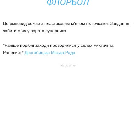
ФЛОРБОЛ
Це різновид хокею з пластиковим м’ячем і ключками. Завдання –
забити м’яч у ворота суперника.
*Раніше подібні заходи проводилися у селах Рихтичі та
Раневичі.*
Дрогобицька Міська Рада
На замітку