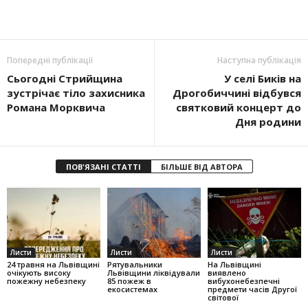
Попередні публікації
Наступна публікація
Сьогодні Стрийщина
У селі Биків на
зустрічає тіло захисника
Дрогобиччині відбувся
Романа Морквича
святковий концерт до
Дня родини
ПОВ'ЯЗАНІ СТАТТІ
БІЛЬШЕ ВІД АВТОРА
Листи
Листи
Листи
24 травня на Львівщині
Рятувальники
На Львівщині
очікують високу
Львівщини ліквідували
виявлено
пожежну небезпеку
85 пожеж в
вибухонебезпечні
екосистемах
предмети часів Другої
світової