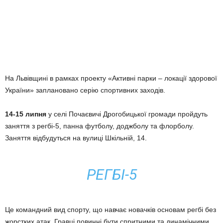
На Львівщині в рамках проекту «Активні парки – локації здорової
України» заплановано серію спортивних заходів.
14-15 липня
у селі Почаєвичі Дрогобицької громади пройдуть
заняття з регбі-5, панна футболу, доджболу та флорболу.
Заняття відбудуться на вулиці Шкільній, 14.
РЕГБІ-5
Це командний вид спорту, що навчає новачків основам регбі без
жорстких атак. Гравці повинні бути спритними та динамічними.