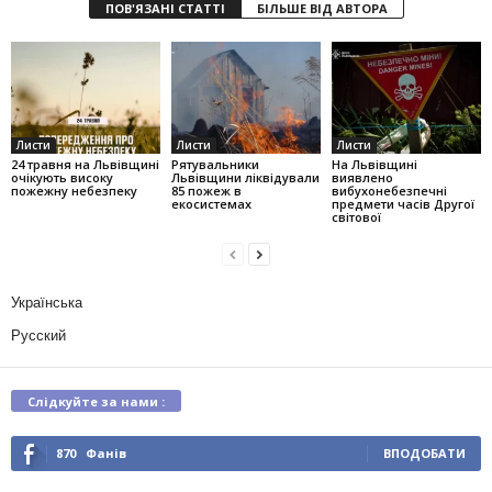
ПОВ'ЯЗАНІ СТАТТІ
БІЛЬШЕ ВІД АВТОРА
Листи
Листи
Листи
24 травня на Львівщині
Рятувальники
На Львівщині
очікують високу
Львівщини ліквідували
виявлено
пожежну небезпеку
85 пожеж в
вибухонебезпечні
екосистемах
предмети часів Другої
світової
Українська
Русский
Слідкуйте за нами :
870
Фанів
ВПОДОБАТИ