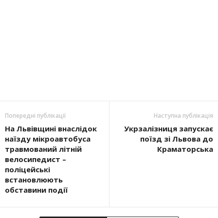
Попередні публікації
Наступна публікація
На Львівщині внаслідок
Укрзалізниця запускає
наїзду мікроавтобуса
поїзд зі Львова до
травмований літній
Краматорська
велосипедист –
поліцейські
встановлюють
обставини події