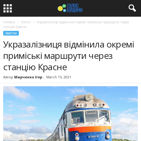
Головна
Листи
Укразалізниця відмінила окремі приміські маршрути через
станцію Красне
ЛИСТИ
Укразалізниця відмінила окремі
приміські маршрути через
станцію Красне
Автор
Марченко Ігор
-
March 15, 2021