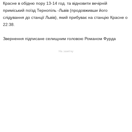
Красне в обідню пору 13-14 год. та відновити вечірній
приміський поїзд Тернопіль -Львів (продовживши його
слідування до станції Львів), який прибуває на станцію Красне о
22:38.
Звернення підписане селищним головою Романом Фурда
На замітку