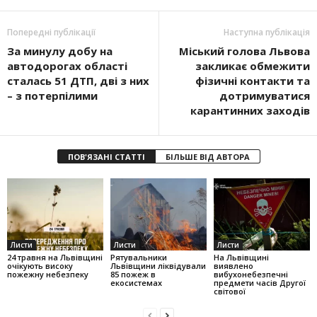
Попередні публікації
Наступна публікація
За минулу добу на
Міський голова Львова
автодорогах області
закликає обмежити
сталась 51 ДТП, дві з них
фізичні контакти та
– з потерпілими
дотримуватися
карантинних заходів
ПОВ'ЯЗАНІ СТАТТІ
БІЛЬШЕ ВІД АВТОРА
Листи
Листи
Листи
24 травня на Львівщині
Рятувальники
На Львівщині
очікують високу
Львівщини ліквідували
виявлено
пожежну небезпеку
85 пожеж в
вибухонебезпечні
екосистемах
предмети часів Другої
світової