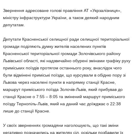
Звернення адресоване голові правління АТ «Укрзалізниця»,
міністру інфраструктури України, а також деякий народним
депутатам.
Депутати Красненської селищної ради селищної територіальної
громади поділяють думку жителів населених пунктів
Красненської територіальної громади Золочівського району
Львівської області, які надзвичайно обурені змінами графіку руху
приміських поїздів протягом останнього року, внаслідок чого
були відмінені приміські поїзди, що курсували в обідню пору зі
Львова через населені пункти в напрямку станції Красне,
маршрут приміського поїзда Золочів-Львів, який прибував до
станції Красне о 7:55 – 8:05 та змінений маршрут приміського
поїзду Тернопіль-Львів, який на даний час доїжджає о 22:38
лише до станції Красне.
У своїх зверненнях громадяни наголошують, що такі зміни
негативно позначились на жителях сіл, оскільки позбавили їх