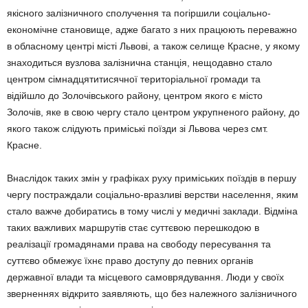
якісного залізничного сполучення та погіршили соціально-
економічне становище, адже багато з них працюють переважно
в обласному центрі місті Львові, а також селище Красне, у якому
знаходиться вузлова залізнична станція, нещодавно стало
центром сімнадцятитисячної територіальної громади та
відійшло до Золочівського району, центром якого є місто
Золочів, яке в свою чергу стало центром укрупненого району, до
якого також слідують приміські поїзди зі Львова через смт.
Красне.
Внаслідок таких змін у графіках руху приміських поїздів в першу
чергу постраждали соціально-вразливі верстви населення, яким
стало важче добиратись в тому числі у медичні заклади. Відміна
таких важливих маршрутів стає суттєвою перешкодою в
реалізації громадянами права на свободу пересування та
суттєво обмежує їхнє право доступу до певних органів
державної влади та місцевого самоврядування. Люди у своїх
зверненнях відкрито заявляють, що без належного залізничного