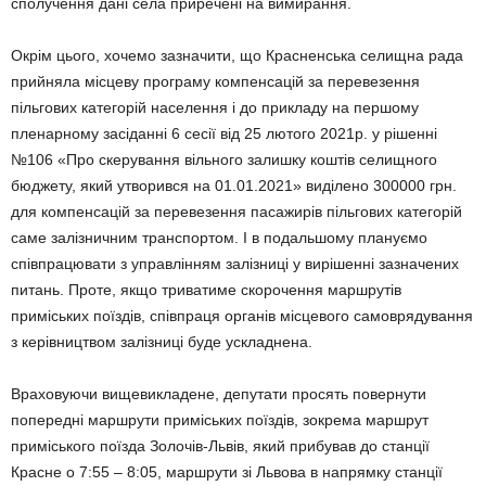
сполучення дані села приречені на вимирання.
Окрім цього, хочемо зазначити, що Красненська селищна рада
прийняла місцеву програму компенсацій за перевезення
пільгових категорій населення і до прикладу на першому
пленарному засіданні 6 сесії від 25 лютого 2021р. у рішенні
№106 «Про скерування вільного залишку коштів селищного
бюджету, який утворився на 01.01.2021» виділено 300000 грн.
для компенсацій за перевезення пасажирів пільгових категорій
саме залізничним транспортом. І в подальшому плануємо
співпрацювати з управлінням залізниці у вирішенні зазначених
питань. Проте, якщо триватиме скорочення маршрутів
приміських поїздів, співпраця органів місцевого самоврядування
з керівництвом залізниці буде ускладнена.
Враховуючи вищевикладене, депутати просять повернути
попередні маршрути приміських поїздів, зокрема маршрут
приміського поїзда Золочів-Львів, який прибував до станції
Красне о 7:55 – 8:05, маршрути зі Львова в напрямку станції