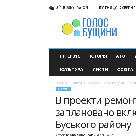
C
BUSKYI RAION
П’ЯТНИЦЯ, 7 СЕРПНЯ,
3
Голос
Бущини
ІНТЕРВ’Ю
ІСТОРІЯ
АТО
КУЛЬТУРА
ЛИСТИ
ОСВІТА
Головна
Листи
В проекти ремонту доріг Львів
ЛИСТИ
В проекти ремон
заплановано вкл
Буського району
Автор
Марченко Ігор
-
April 14, 2016