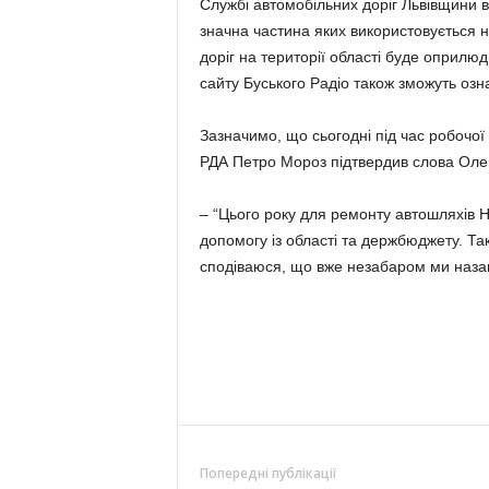
Службі автомобільних доріг Львівщини в
значна частина яких використовується 
доріг на території області буде оприлюд
сайту Буського Радіо також зможуть озн
Зазначимо, що сьогодні під час робочої 
РДА Петро Мороз підтвердив слова Оле
– “Цього року для ремонту автошляхів
допомогу із області та держбюджету. Та
сподіваюся, що вже незабаром ми назав
Попередні публікації