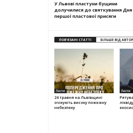
У Львові пластуни бущини
долучилися до святкування Дня
першої пластової присяги
ПОВ'ЯЗАНІ СТАТТІ
БІЛЬШЕ ВІД АВТО
Листи
Листи
24 травня на Львівщині
Рятув
очікують високу пожежну
ліквід
небезпеку
екоси