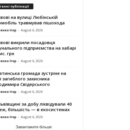
танні публікації
вові на вулиці Любінській
омобіль травмував пішохода
енко Ігор
-
August 6, 2026
ьвові викрили посадовця
унального підприємства на хабарі
ис. грн
енко Ігор
-
August 6, 2026
атинська громада зустріне на
і загиблого захисника
одимира Свідерського
енко Ігор
-
August 6, 2026
ьвівщині за добу ліквідували 40
еж, більшість — в екосистемах
енко Ігор
-
August 6, 2026
Завантажити більше