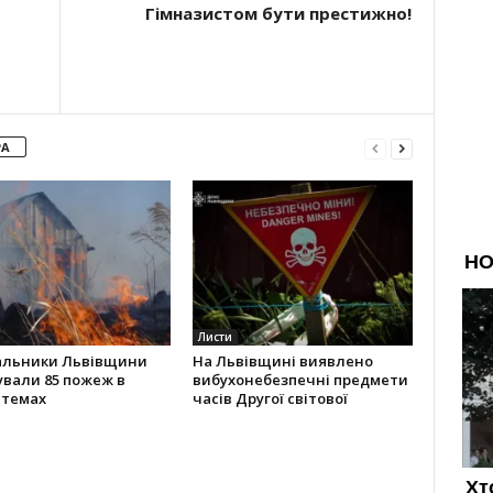
Гімназистом бути престижно!
РА
Листи
альники Львівщини
На Львівщині виявлено
ували 85 пожеж в
вибухонебезпечні предмети
стемах
часів Другої світової