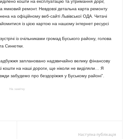
иділено кошти на експлуатацію та утримання доріг,
на ямковий ремонт. Невдовзі детальна карта ремонту
нена на офіційному веб-сайті Львівської ОДА. Читачі
айомитися із цією картою на нашому інтернет ресурсі
зустрічі із очільниками громад Буського району, голова
га Синютки.
 Надбужжя заплановано надзвичайно велику фінансову
кі кошти на наші дороги, ще ніколи не виділяли… Я
жди забудемо про бездоріжжя у Буському районі”.
На замітку
Наступна публікація