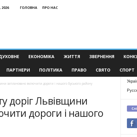
 2026
ГОЛОВНА
ПРО НАС
ДУХОВНЕ
ЕКОНОМІКА
ЖИТТЯ
ЗВЕРНЕННЯ
КОНК
ПАРТНЕРИ
ПОЛІТИКА
ПРАВО
СВЯТО
СПОРТ
Украї
щини заплановано включити дороги і нашого Буського району
Русс
ту доріг Львівщини
Сл
ючити дороги і нашого