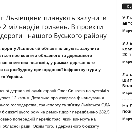
Ос
іг Львівщини планують залучити
У Ль
авт
 2 мільярдів гривень. В проекти
Марч
ороги і нашого Буського району
У Л
ком
 доріг у Львівській області планують залучити
20 т
еться про кошти з обласного та державного
Марч
нання митних платежів, у рамках державного
шти на розбудову прикордонної інфраструктури у
Лоп
та України.
щит
Вол
сної державної адміністрації Олег Синютка на зустрічі з
Марч
булася 12 квітня. Детально про джерела фінансування
На Л
ого господарства, транспорту та зв’язку Львівської ОДА
пож
 бюджеті цього року на ремонт доріг передбачено 282,5
Марч
овано попередній перелік трас, який винесуть на
ої обласної ради. Окрім того, з державного бюджету