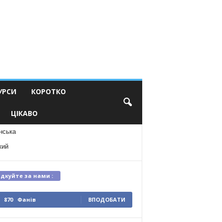
УРСИ
КОРОТКО
ЦІКАВО
нська
кий
ідкуйте за нами :
870
Фанів
ВПОДОБАТИ