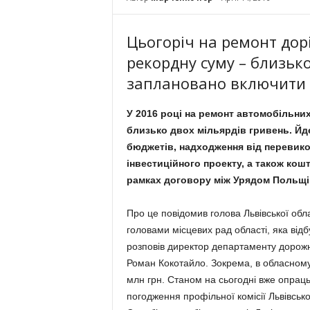
Цьогоріч на ремонт дор
рекордну суму – близько
заплановано включити д
У 2016 році на ремонт автомобільних
близько двох мільярдів гривень. Йд
бюджетів, надходження від перевико
інвестиційного проекту, а також ко
рамках договору між Урядом Польщі 
Про це повідомив голова Львівської обла
головами місцевих рад області, яка від
розповів директор департаменту дорожнь
Роман Кокотайло. Зокрема, в обласному
млн грн. Станом на сьогодні вже опраць
погодження профільної комісії Львівськ