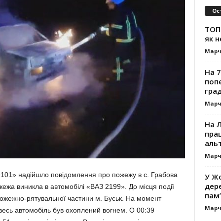
Ос
ТОП-
як н
Марч
На 7
поп
гра
Марч
На 
прац
альт
Марч
 «101» надійшло повідомлення про пожежу в с. Грабова
У Жо
дере
жежа виникла в автомобілі «ВАЗ 2199». До місця події
пам’
пожежно-рятувальної частини м. Буськ. На момент
Марч
весь автомобіль був охоплений вогнем. О 00:39