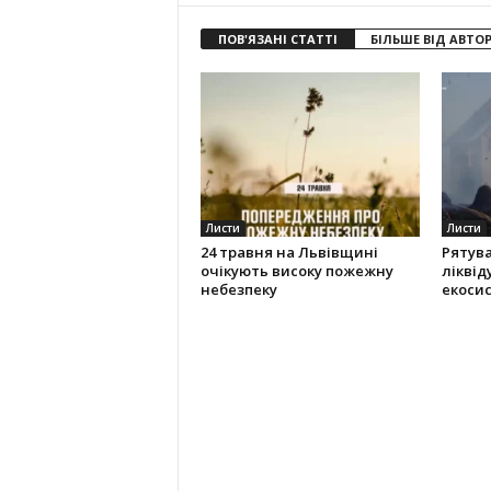
ПОВ'ЯЗАНІ СТАТТІ
БІЛЬШЕ ВІД АВТО
Листи
Листи
24 травня на Львівщині
Рятув
очікують високу пожежну
ліквід
небезпеку
екоси