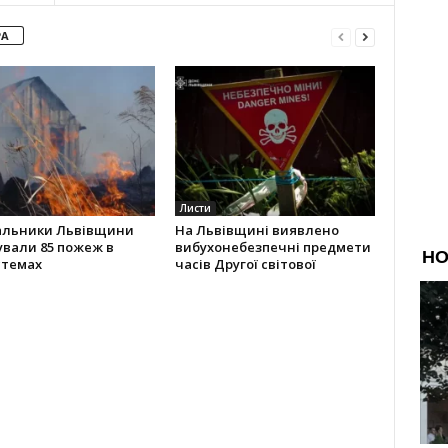
РА
Листи
альники Львівщини
На Львівщині виявлено
ували 85 пожеж в
вибухонебезпечні предмети
стемах
часів Другої світової