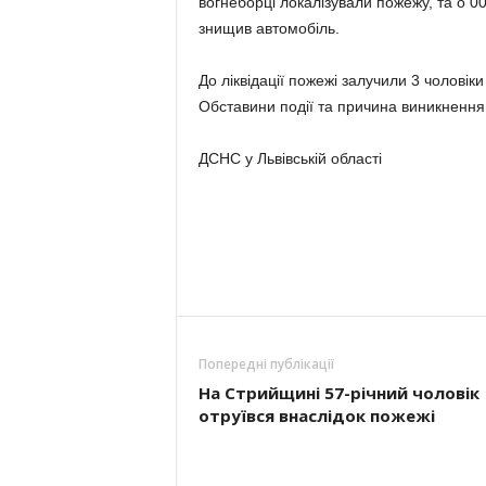
вогнеборці локалізували пожежу, та о 00
знищив автомобіль.
До ліквідації пожежі залучили 3 чоловік
Обставини події та причина виникнення
ДСНС у Львівській області
Попередні публікації
На Стрийщині 57-річний чоловік
отруївся внаслідок пожежі