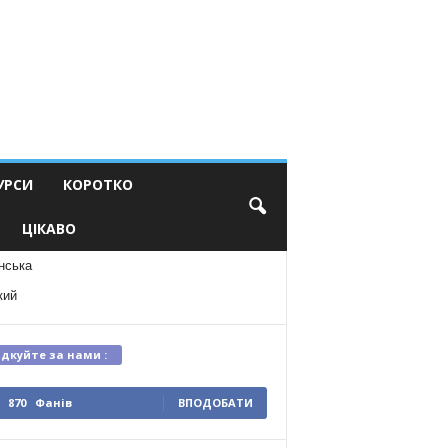
УРСИ
КОРОТКО
ЦІКАВО
нська
кий
ідкуйте за нами :
870
Фанів
ВПОДОБАТИ