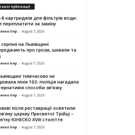
танні публікації
8 картриджів для фільтрів води:
е переплатити за заміну
енко Ігор
-
August 7, 2026
 серпня на Львівщині
ереджають про грози, шквали та
д
енко Ігор
-
August 7, 2026
Львівщині тимчасово не
ювала лінія 102: поліція нагадала
ернативні способи зв’язку
енко Ігор
-
August 7, 2026
вкві після реставрації освятили
в’яну церкву Пресвятої Трійці –
ятку ЮНЕСКО XVIII століття
енко Ігор
-
August 7, 2026