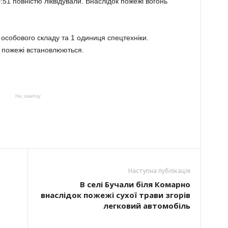
:51 повністю ліквідували. Внаслідок пожежі вогонь
и особового складу та 1 одиниця спецтехніки.
 пожежі встановлюються.
На замітку
Наступна публікація
В селі Бучали біля Комарно
внаслідок пожежі сухої трави згорів
легковий автомобіль