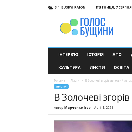
C
BUSKYI RAION
П’ЯТНИЦЯ, 7 СЕРПНЯ,
3
Голос
Бущини
ІНТЕРВ’Ю
ІСТОРІЯ
АТО
КУЛЬТУРА
ЛИСТИ
ОСВІТА
Головна
Листи
В Золочеві згорів легковий авто
ЛИСТИ
В Золочеві згорі
Автор
Марченко Ігор
-
April 1, 2021