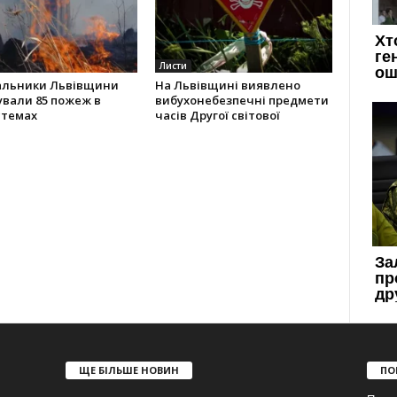
Листи
альники Львівщини
На Львівщині виявлено
ували 85 пожеж в
вибухонебезпечні предмети
стемах
часів Другої світової
ЩЕ БІЛЬШЕ НОВИН
ПО