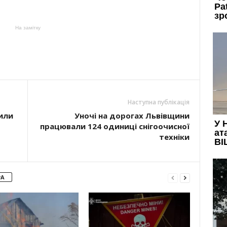
На замітку
Наступна публікація
или
Уночі на дорогах Львівщини
працювали 124 одиниці снігоочисної
техніки
РА