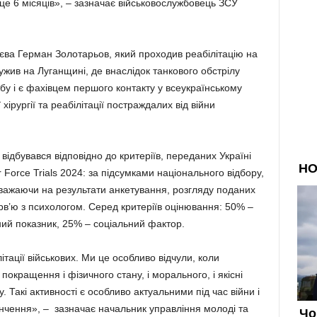
 це 6 місяців», – зазначає військовослужбовець ЗСУ
уєва Герман Золотарьов, який проходив реабілітацію на
лужив на Луганщині, де внаслідок танкового обстрілу
жбу і є фахівцем першого контакту у всеукраїнському
хірургії та реабілітації постраждалих від війни
 відбувався відповідно до критеріїв, переданих Україні
r Force Trials 2024: за підсумками національного відбору,
, зважаючи на результати анкетування, розгляду поданих
рв’ю з психологом. Серед критеріїв оцінювання: 50% –
ний показник, 25% – соціальний фактор.
тації військових. Ми це особливо відчули, коли
покращення і фізичного стану, і морального, і якісні
 Такі активності є особливо актуальними під час війни і
кінчення», – зазначає начальник управління молоді та