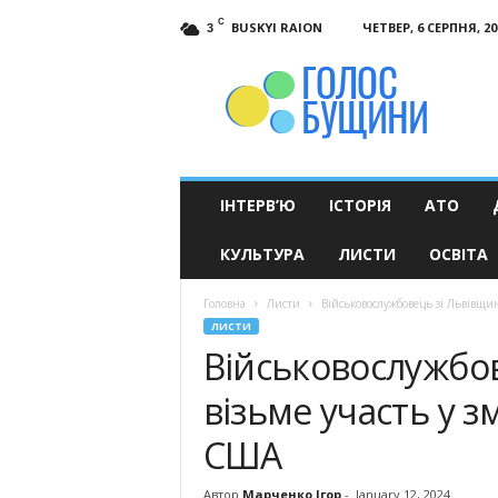
C
BUSKYI RAION
ЧЕТВЕР, 6 СЕРПНЯ, 20
3
Голос
Бущини
ІНТЕРВ’Ю
ІСТОРІЯ
АТО
КУЛЬТУРА
ЛИСТИ
ОСВІТА
Головна
Листи
Військовослужбовець зі Львівщи
ЛИСТИ
Військовослужбо
візьме участь у 
США
Автор
Марченко Ігор
-
January 12, 2024