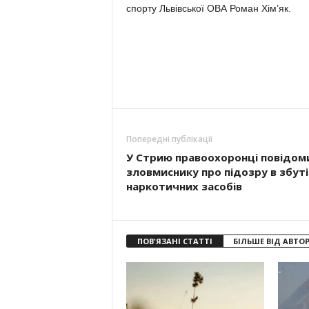
спорту Львівської ОВА Роман Хім’як.
Попередні публікації
У Стрию правоохоронці повідом
зловмиснику про підозру в збуті
наркотичних засобів
ПОВ'ЯЗАНІ СТАТТІ
БІЛЬШЕ ВІД АВТО