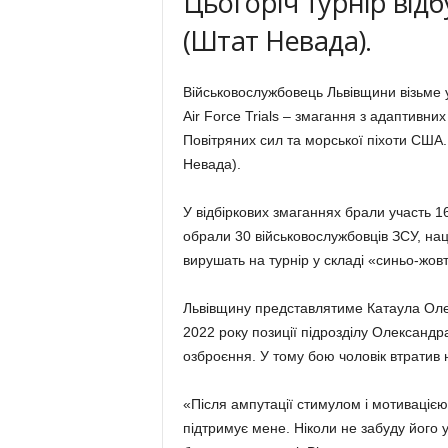
Цьогоріч турнір відб
(Штат Невада).
Військовослужбовець Львівщини візьме 
Air Force Trials – змагання з адаптивни
Повітряних сил та морської піхоти США. 
Невада).
У відбіркових змаганнях брали участь 168
обрали 30 військовослужбовців ЗСУ, наці
вирушать на турнір у складі «синьо-жовт
Львівщину представлятиме Катаула Олек
2022 року позиції підрозділу Олександр
озброєння. У тому бою чоловік втратив 
«Після ампутації стимулом і мотивацією 
підтримує мене. Ніколи не забуду його у