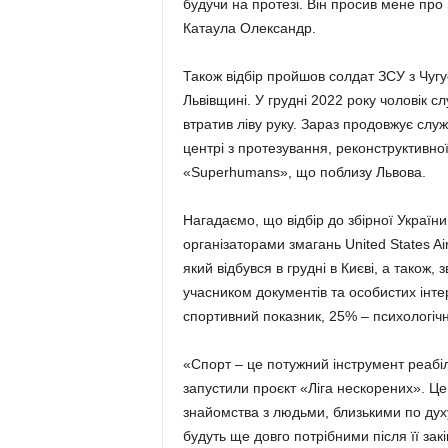
будучи на протезі. Він просив мене про
Катаула Олександр.
Також відбір пройшов солдат ЗСУ з Чуг
Львівщині. У грудні 2022 року чоловік с
втратив ліву руку. Зараз продовжує слу
центрі з протезування, реконструктивної 
«Superhumans», що поблизу Львова.
Нагадаємо, що відбір до збірної України
організаторами змагань United States Ai
який відбувся в грудні в Києві, а також
учасником документів та особистих інте
спортивний показник, 25% – психологіч
«Спорт – це потужний інструмент реабілі
запустили проєкт «Ліга нескорених». Це 
знайомства з людьми, близькими по духу.
будуть ще довго потрібними після її за