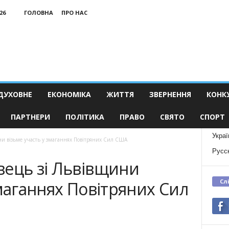
26
ГОЛОВНА
ПРО НАС
ДУХОВНЕ
ЕКОНОМІКА
ЖИТТЯ
ЗВЕРНЕННЯ
КОНК
ПАРТНЕРИ
ПОЛІТИКА
ПРАВО
СВЯТО
СПОРТ
Украї
ни візьме участь у змаганнях Повітряних Сил США
Русс
вець зі Львівщини
Сл
змаганнях Повітряних Сил