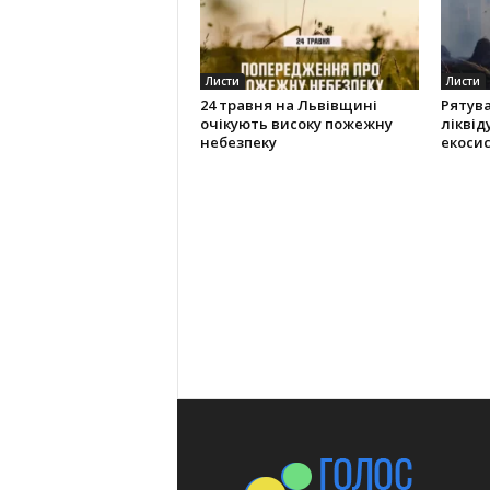
Листи
Листи
24 травня на Львівщині
Рятув
очікують високу пожежну
ліквід
небезпеку
екоси