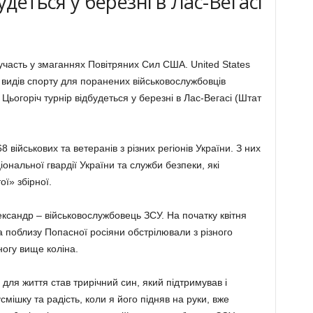
удеться у березні в Лас-Вегасі
участь у змаганнях Повітряних Сил США. United States
х видів спорту для поранених військовослужбовців
Цьогоріч турнір відбудеться у березні в Лас-Вегасі (Штат
 військових та ветеранів з різних регіонів України. З них
ональної гвардії України та служби безпеки, які
ої» збірної.
сандр – військовослужбовець ЗСУ. На початку квітня
а поблизу Попасної росіяни обстрілювали з різного
ногу вище коліна.
для життя став трирічний син, який підтримував і
смішку та радість, коли я його підняв на руки, вже