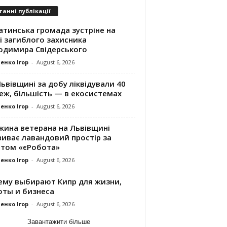
танні публікації
атинська громада зустріне на
і загиблого захисника
одимира Свідерського
енко Ігор
-
August 6, 2026
ьвівщині за добу ліквідували 40
еж, більшість — в екосистемах
енко Ігор
-
August 6, 2026
жина ветерана на Львівщині
виває лавандовий простір за
нтом «єРобота»
енко Ігор
-
August 6, 2026
ему выбирают Кипр для жизни,
оты и бизнеса
енко Ігор
-
August 6, 2026
Завантажити більше