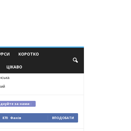
УРСИ
КОРОТКО
ЦІКАВО
нська
кий
ідкуйте за нами :
870
Фанів
ВПОДОБАТИ