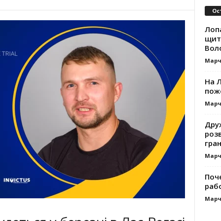
Ос
Лоп
щит
Вол
Марч
На Л
пож
Марч
Дру
роз
гра
Марч
Поч
раб
Марч