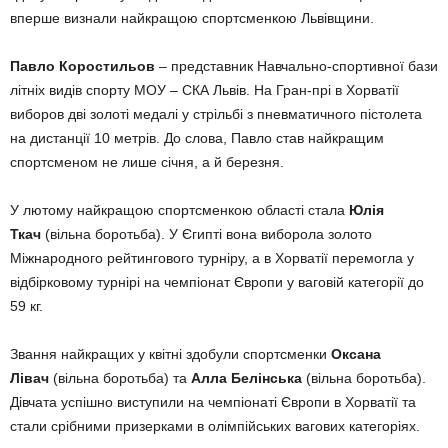
вперше визнали найкращою спортсменкою Львівщини.
Павло Коростильов
– представник Навчально-спортивної бази
літніх видів спорту МОУ – СКА Львів. На Гран-прі в Хорватії
виборов дві золоті медалі у стрільбі з пневматичного пістолета
на дистанції 10 метрів. До слова, Павло став найкращим
спортсменом не лише січня, а й березня.
У лютому найкращою спортсменкою області стала
Юлія
Ткач
(вільна боротьба). У Єгипті вона виборола золото
Міжнародного рейтингового турніру, а в Хорватії перемогла у
відбірковому турнірі на чемпіонат Європи у ваговій категорії до
59 кг.
Звання найкращих у квітні здобули спортсменки
Оксана
Лівач
(вільна боротьба) та
Алла Белінська
(вільна боротьба).
Дівчата успішно виступили на чемпіонаті Європи в Хорватії та
стали срібними призерками в олімпійських вагових категоріях.