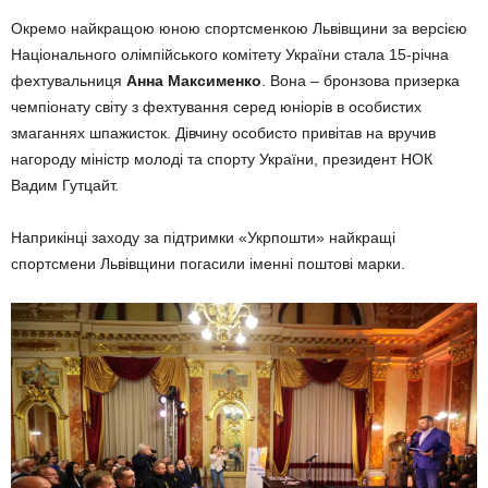
Окремо найкращою юною спортсменкою Львівщини за версією
Національного олімпійського комітету України стала 15-річна
фехтувальниця
Анна Максименко
. Вона – бронзова призерка
чемпіонату світу з фехтування серед юніорів в особистих
змаганнях шпажисток. Дівчину особисто привітав на вручив
нагороду міністр молоді та спорту України, президент НОК
Вадим Гутцайт.
Наприкінці заходу за підтримки «Укрпошти» найкращі
спортсмени Львівщини погасили іменні поштові марки.