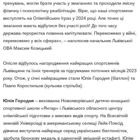
тренувань, могли брати участь у змаганнях та проходили якісну
фізичну і психологічну реабілітацію. Вірю, що наші спортсмени
виступлять на Олімпійських Іграх у 2024 році. Але точно ці
змагання мають відбутися без участі poсії! До того часу
держава-терористка повинна капітулювати. Переможемо у війні,
переможемо у всіх сферах», – наголосив начальник Львівської
ОВА Максим Козицький.
Опісля відбулось нагородження найкращих спортсменів
Львівщини та їхніх тренерів за підсумками поточних місяців 2023
року. Отож, у січні найкращими стали Юлія Городня (біатлон) та
Павло Коростильов (кульова стрільба).
Юлія Городня
– вихованка Новояворівської дитячо-юнацької
спортивної школи «Янтар» і Львівського обласного центру
олімпійської підготовки з зимових видів спорту. На Всесвітній
зимовій Універсіаді в американському селищі Лейк-Плесід
дівчина виступила найкраще серед українських біатлоністок,
здобула бронзову медаль в одиночній змішаній естафеті. Юлію