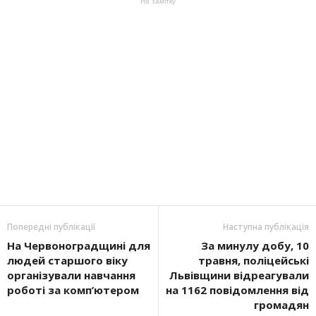
На замітку
Попередні публікації
Наступна публікація
На Червоноградщині для
За минулу добу, 10
людей старшого віку
травня, поліцейські
організували навчання
Львівщини відреагували
роботі за комп’ютером
на 1162 повідомлення від
громадян