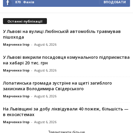
870
Фанів
ВПОДОБАТИ
Останні публікації
У Львові на вулиці Любінській автомобіль травмував
пішохода
Марченко Ігор
-
August 6, 2026
У Львові викрили посадовця комунального підприємства
на хабарі 20 тис. грн
Марченко Ігор
-
August 6, 2026
Лопатинська громада зустріне на щиті загиблого
захисника Володимира Свідерського
Марченко Ігор
-
August 6, 2026
На Львівщині за добу ліквідували 40 пожеж, більшість —
в екосистемах
Марченко Ігор
-
August 6, 2026
Завантажити більше