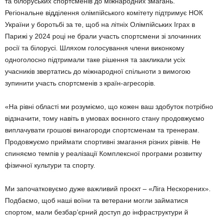
та білоруських спортсменів до міжнародних змагань.
Регіональне відділення олімпійського комітету підтримує НОК
України у боротьбі за те, щоб на літніх Олімпійських Іграх в
Парижі у 2024 році не брали участь спортсмени зі злочинних
росії та білорусі. Шляхом голосування члени виконкому
одноголосно підтримали таке рішення та закликали усіх
учасників звертатись до міжнародної спільноти з вимогою
зупинити участь спортсменів з країн-агресорів.
«На рівні області ми розуміємо, що кожен ваш здобуток потрібно
відзначити, тому навіть в умовах воєнного стану продовжуємо
виплачувати грошові винагороди спортсменам та тренерам.
Продовжуємо приймати спортивні змагання різних рівнів. Не
спиняємо темпів у реалізації Комплексної програми розвитку
фізичної культури та спорту.
Ми започатковуємо дуже важливий проєкт – «Ліга Нескорених».
Подбаємо, щоб наші воїни та ветерани могли займатися
спортом, мали безбар’єрний доступ до інфраструктури й