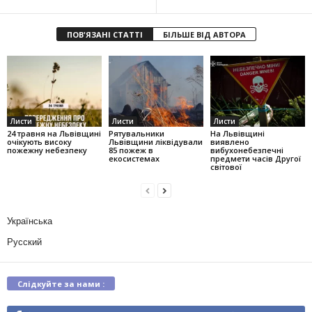
ПОВ'ЯЗАНІ СТАТТІ
БІЛЬШЕ ВІД АВТОРА
Листи
Листи
Листи
24 травня на Львівщині
Рятувальники
На Львівщині
очікують високу
Львівщини ліквідували
виявлено
пожежну небезпеку
85 пожеж в
вибухонебезпечні
екосистемах
предмети часів Другої
світової
Українська
Русский
Слідкуйте за нами :