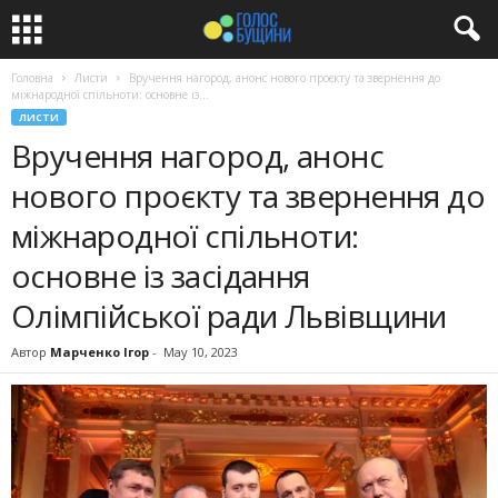
Головна
Листи
Вручення нагород, анонс нового проєкту та звернення до
міжнародної спільноти: основне із...
ЛИСТИ
Вручення нагород, анонс
нового проєкту та звернення до
міжнародної спільноти:
основне із засідання
Олімпійської ради Львівщини
Автор
Марченко Ігор
-
May 10, 2023