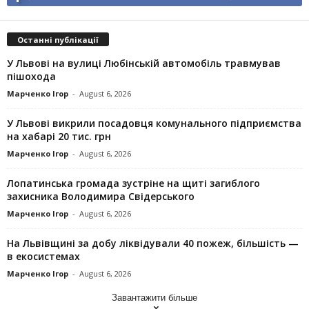
Останні публікації
У Львові на вулиці Любінській автомобіль травмував
пішохода
Марченко Ігор
-
August 6, 2026
У Львові викрили посадовця комунального підприємства
на хабарі 20 тис. грн
Марченко Ігор
-
August 6, 2026
Лопатинська громада зустріне на щиті загиблого
захисника Володимира Свідерського
Марченко Ігор
-
August 6, 2026
На Львівщині за добу ліквідували 40 пожеж, більшість —
в екосистемах
Марченко Ігор
-
August 6, 2026
Завантажити більше