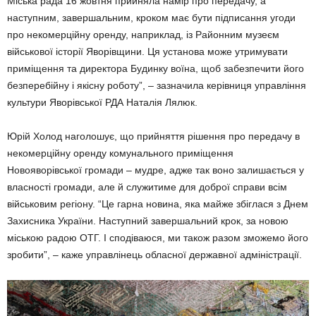
Міська рада 16 жовтня прийняла намір про передачу, а
наступним, завершальним, кроком має бути підписання угоди
про некомерційну оренду, наприклад, із Районним музеєм
військової історії Яворівщини. Ця установа може утримувати
приміщення та директора Будинку воїна, щоб забезпечити його
безперебійну і якісну роботу”, – зазначила керівниця управління
культури Яворівської РДА Наталія Лялюк.
Юрій Холод наголошує, що прийняття рішення про передачу в
некомерційну оренду комунального приміщення
Новояворівської громади – мудре, адже так воно залишається у
власності громади, але й служитиме для доброї справи всім
військовим регіону. “Це гарна новина, яка майже збіглася з Днем
Захисника України. Наступний завершальний крок, за новою
міською радою ОТГ. І сподіваюся, ми також разом зможемо його
зробити”, – каже управлінець обласної державної адміністрації.