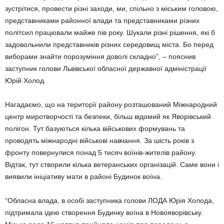
зустрітися, провести різні заходи, ми, спільно з міським головою,
представниками районної влади та представниками різних
політсил працювали майже пів року. Шукали різні рішення, які б
задовольнили представників різних середовищ міста. Бо перед
виборами знайти порозуміння доволі складно”, – пояснив
заступник голови Львівської обласної державної адміністрації
Юрій Холод.
Нагадаємо, що на території району розташований Міжнародний
центр миротворчості та безпеки, більш відомий як Яворівський
полігон. Тут базуються кілька військових формувань та
проводять міжнародні військові навчання. За шість років з
фронту повернулися понад 5 тисяч воїнів-жителів району.
Відтак, тут створили кілька ветеранських організацій. Саме вони і
виявили ініціативу мати в районі Будинок воїна.
“Обласна влада, в особі заступника голови ЛОДА Юрія Холода,
підтримала ідею створення Будинку воїна в Новояворівську.