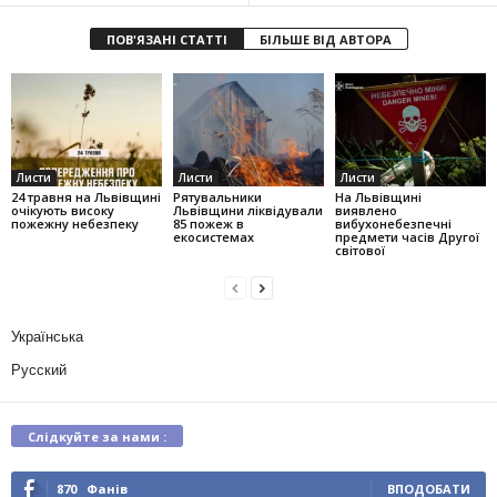
ПОВ'ЯЗАНІ СТАТТІ
БІЛЬШЕ ВІД АВТОРА
Листи
Листи
Листи
24 травня на Львівщині
Рятувальники
На Львівщині
очікують високу
Львівщини ліквідували
виявлено
пожежну небезпеку
85 пожеж в
вибухонебезпечні
екосистемах
предмети часів Другої
світової
Українська
Русский
Слідкуйте за нами :
870
Фанів
ВПОДОБАТИ