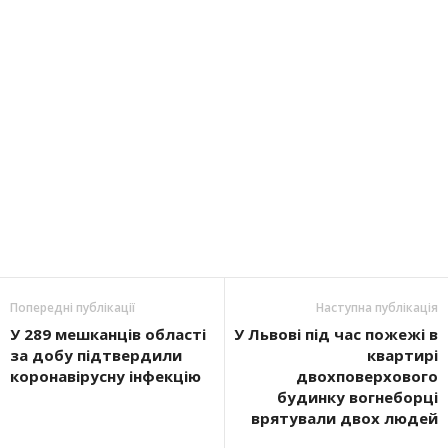
Попередні публікації
Наступна публікація
У 289 мешканців області
У Львові під час пожежі в
за добу підтвердили
квартирі
коронавірусну інфекцію
двохповерхового
будинку вогнеборці
врятували двох людей