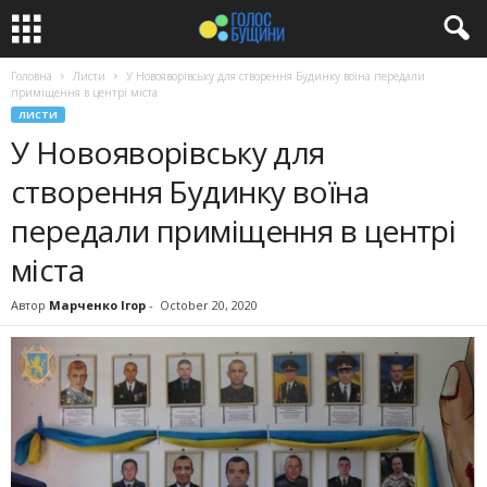
Головна
Листи
У Новояворівську для створення Будинку воїна передали
приміщення в центрі міста
ЛИСТИ
У Новояворівську для
створення Будинку воїна
передали приміщення в центрі
міста
Автор
Марченко Ігор
-
October 20, 2020