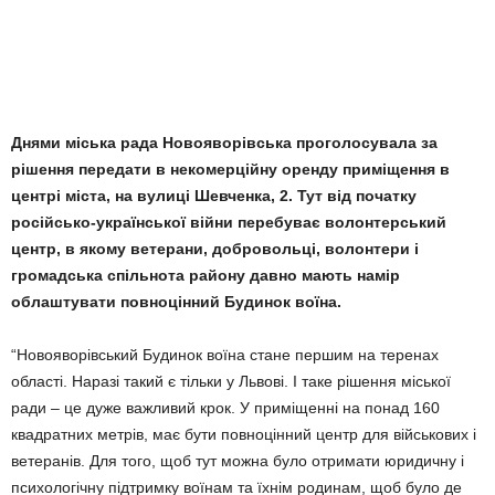
Днями міська рада Новояворівська проголосувала за
рішення передати в некомерційну оренду приміщення в
центрі міста, на вулиці Шевченка, 2. Тут від початку
російсько-української війни перебуває волонтерський
центр, в якому ветерани, добровольці, волонтери і
громадська спільнота району давно мають намір
облаштувати повноцінний Будинок воїна.
“Новояворівський Будинок воїна стане першим на теренах
області. Наразі такий є тільки у Львові. І таке рішення міської
ради – це дуже важливий крок. У приміщенні на понад 160
квадратних метрів, має бути повноцінний центр для військових і
ветеранів. Для того, щоб тут можна було отримати юридичну і
психологічну підтримку воїнам та їхнім родинам, щоб було де