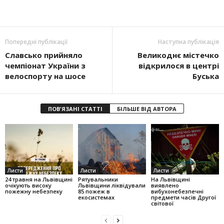
Попередні публікації
Наступна публікація
Славсько прийняло
Великоднє містечко
чемпіонат України з
відкрилося в центрі
велоспорту на шосе
Буська
ПОВ'ЯЗАНІ СТАТТІ
БІЛЬШЕ ВІД АВТОРА
Листи
Листи
Листи
24 травня на Львівщині
Рятувальники
На Львівщині
очікують високу
Львівщини ліквідували
виявлено
пожежну небезпеку
85 пожеж в
вибухонебезпечні
екосистемах
предмети часів Другої
світової