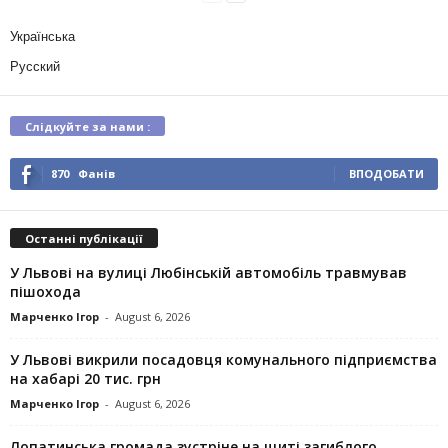
Українська
Русский
Слідкуйте за нами :
870
Фанів
ВПОДОБАТИ
Останні публікації
У Львові на вулиці Любінській автомобіль травмував
пішохода
Марченко Ігор
-
August 6, 2026
У Львові викрили посадовця комунального підприємства
на хабарі 20 тис. грн
Марченко Ігор
-
August 6, 2026
Лопатинська громада зустріне на щиті загиблого