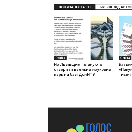
ПОВ'ЯЗАНІ СТАТТІ
БІЛЬШЕ ВІД АВТО
Освіта
Освіта
На Львівщині планують
Батьк
створити великий науковий
«Пакун
парк на базі ДонНТУ
тисяч