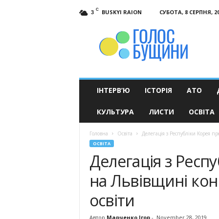
C
BUSKYI RAION
СУБОТА, 8 СЕРПНЯ, 2
3
Голос
Бущини
ІНТЕРВ’Ю
ІСТОРІЯ
АТО
КУЛЬТУРА
ЛИСТИ
ОСВІТА
Головна
Освіта
Делегація з Республіки Корея п
ОСВІТА
Делегація з Респ
на Львівщині ко
освіти
Автор
Марченко Ігор
-
November 28, 2019