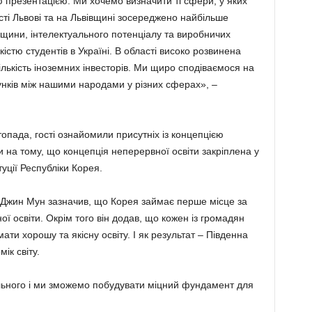
 презентацією. Ми хочемо визначити ті сфери, у яких
ті Львові та на Львівщині зосереджено найбільше
адщини, інтелектуального потенціалу та виробничих
кістю студентів в Україні. В області високо розвинена
кількість іноземних інвесторів. Ми щиро сподіваємося на
нків між нашими народами у різних сферах», –
стопада, гості ознайомили присутніх із концепцією
ли на тому, що концепція неперервної освіти закріплена у
туції Республіки Корея.
Джин Мун зазначив, що Корея займає перше місце за
освіти. Окрім того він додав, що кожен із громадян
ти хорошу та якісну освіту. І як результат – Південна
ік світу.
пільного і ми зможемо побудувати міцний фундамент для