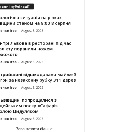
танні публікації
ологічна ситуація на річках
вщини станом на 8:00 8 серпня
енко Ігор
-
August 8, 2026
нтрі Львова в ресторані під час
флікту поранили ножем
ехожого
енко Ігор
-
August 8, 2026
Стрийщині відшкодовано майже 3
грн за незаконну рубку 311 дерев
енко Ігор
-
August 8, 2026
Львівщині попрощалися з
іцейським полку «Сафарі»
олою Цидуляком
енко Ігор
-
August 8, 2026
Завантажити більше