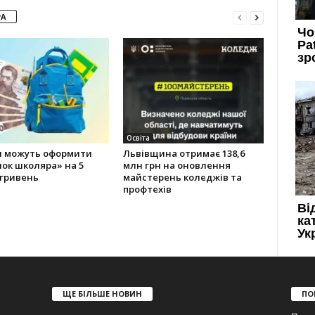
РА
Освіта
и можуть оформити
Львівщина отримає 138,6
ок школяра» на 5
млн грн на оновлення
 гривень
майстерень коледжів та
профтехів
ЩЕ БІЛЬШЕ НОВИН
ПО