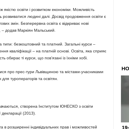
ж якістю освіти і розвитком економіки. Можливість
 розвиватися людині далі. Досвід продовження освіти є
тових змін. Безперервна освіта є відкриває нові
 – додав Маркіян Мальський.
а типи: безкоштовний та платний. Загальні курси –
ня кваліфікації – на платній основі. Освіта, яка сприяє
ть обирає ті курси, що пов’язані із їхніми хобі.
лися про прес-тури Львівщиною та містами-учасниками
ж для туроператорів та освітян.
чаються, створена Інститутом ЮНЕСКО з освіти
 декларації (2013).
а в розширенні індивідуальних прав і можливостей