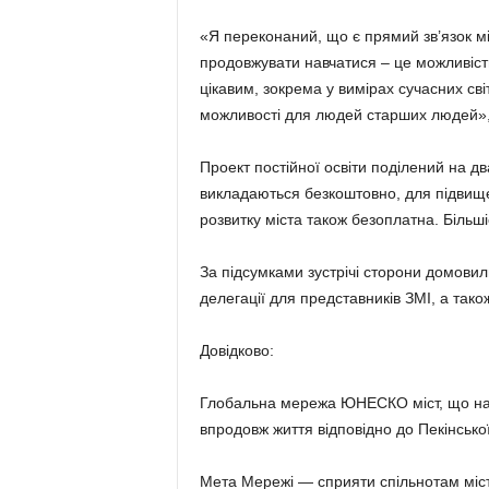
«Я переконаний, що є прямий зв’язок мі
продовжувати навчатися – це можливість
цікавим, зокрема у вимірах сучасних сві
можливості для людей старших людей»,
Проект постійної освіти поділений на дв
викладаються безкоштовно, для підвищен
розвитку міста також безоплатна. Більшіс
За підсумками зустрічі сторони домови
делегації для представників ЗМІ, а тако
Довідково:
Глобальна мережа ЮНЕСКО міст, що нав
впродовж життя відповідно до Пекінської
Мета Мережі — сприяти спільнотам міст