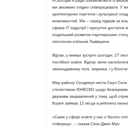
«Сьогодні я радо ознайомлюся із вашою
ми зможемо плідно співпрацювати. У міс
архітектурних пам’яток і культурної сп
можливостей. Ми – серед лідерів за кіль
сфера ІТ-індустрії і присутня достатня 
подальший розвиток партнерських стосу
наголосив очільник Львівщини.
Відтак, у межах зустрічі сьогодні, 27 ли
постійної освіти. Відтак, вони наголоси
законодавчому полі, зокрема, і у Консти
Мер району Сеодемун міста Сеул Сеок 
статистикою ЮНЕСКО щодо безперервної 
держави зацікавлений у тому, щоб отрима
Корея займає 12 місце в рейтингу економ
«Саме у сфері освіти у нас є багато с
співпраці», – сказав Сеок Джин Мун.