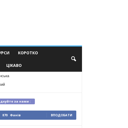
УРСИ
КОРОТКО
ЦІКАВО
нська
кий
ідкуйте за нами :
870
Фанів
ВПОДОБАТИ