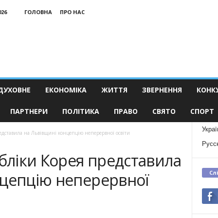
026
ГОЛОВНА
ПРО НАС
ДУХОВНЕ
ЕКОНОМІКА
ЖИТТЯ
ЗВЕРНЕННЯ
КОНК
ПАРТНЕРИ
ПОЛІТИКА
ПРАВО
СВЯТО
СПОРТ
Украї
редставила на Львівщині концепцію неперервної освіти
Русс
убліки Корея представила
Сл
нцепцію неперервної