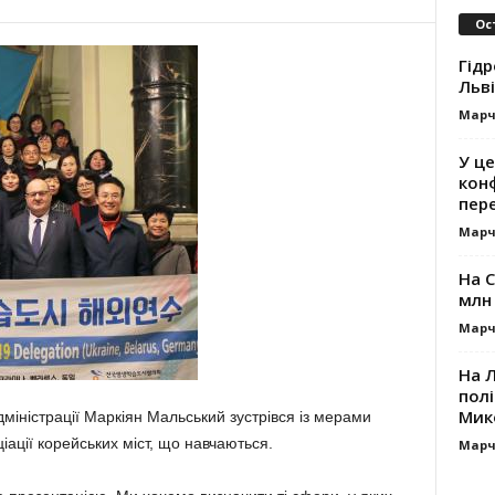
Ос
Гідр
Льві
Марч
У це
кон
пер
Марч
На 
млн 
Марч
На 
пол
Мик
дміністрації Маркіян Мальський зустрівся із мерами
іації корейських міст, що навчаються.
Марч