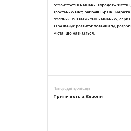
особистості в навчанні впродовж життя і
зростанню міст, регіонів і країн. Мереж
політики, їх взаємному навчанню, сприяє
забезпечує розвиток потенціалу, розроб
міста, що навчається.
Попередні публікації
Пригін авто з Європи