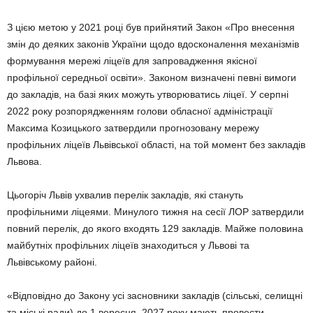
З цією метою у 2021 році був прийнятий Закон «Про внесення
змін до деяких законів України щодо вдосконалення механізмів
формування мережі ліцеїв для запровадження якісної
профільної середньої освіти». Законом визначені певні вимоги
до закладів, на базі яких можуть утворюватись ліцеї. У серпні
2022 року розпорядженням голови обласної адміністрації
Максима Козицького затвердили прогнозовану мережу
профільних ліцеїв Львівської області, на той момент без закладів
Львова.
Цьогоріч Львів ухвалив перелік закладів, які стануть
профільними ліцеями. Минулого тижня на сесії ЛОР затвердили
повний перелік, до якого входять 129 закладів. Майже половина
майбутніх профільних ліцеїв знаходиться у Львові та
Львівському районі.
«Відповідно до Закону усі засновники закладів (сільські, селищні
та міські ради) до 1 вересня 2027 року мають провести