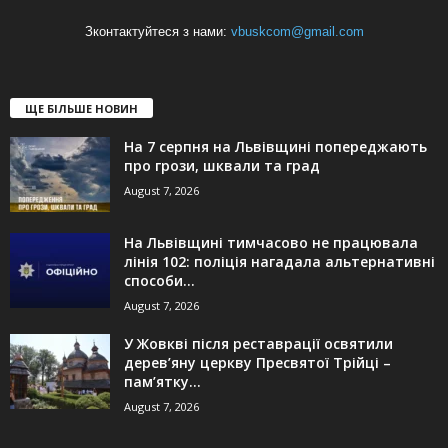
Зконтактуйтеся з нами:
vbuskcom@gmail.com
ЩЕ БІЛЬШЕ НОВИН
На 7 серпня на Львівщині попереджають
про грози, шквали та град
August 7, 2026
На Львівщині тимчасово не працювала
лінія 102: поліція нагадала альтернативні
способи...
August 7, 2026
У Жовкві після реставрації освятили
дерев’яну церкву Пресвятої Трійці –
пам’ятку...
August 7, 2026