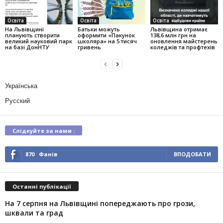
Освіта
Освіта
Освіта
На Львівщині
Батьки можуть
Львівщина отримає
планують створити
оформити «Пакунок
138,6 млн грн на
великий науковий парк
школяра» на 5 тисяч
оновлення майстерень
на базі ДонНТУ
гривень
коледжів та профтехів
Українська
Русский
Слідкуйте за нами :
870
Фанів
ВПОДОБАТИ
Останні публікації
На 7 серпня на Львівщині попереджають про грози,
шквали та град