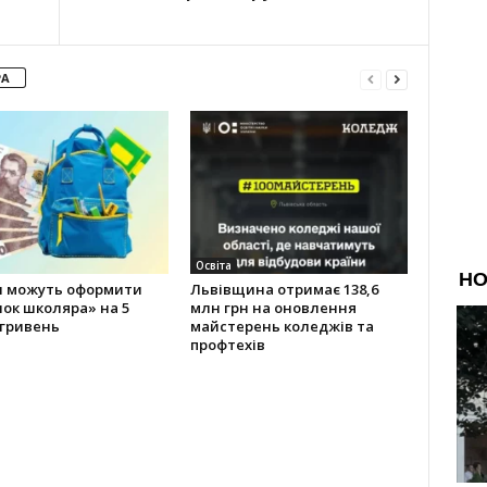
РА
Освіта
и можуть оформити
Львівщина отримає 138,6
ок школяра» на 5
млн грн на оновлення
 гривень
майстерень коледжів та
профтехів