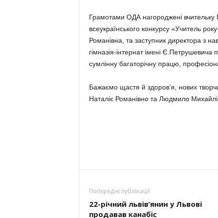
Грамотами ОДА нагороджені вчительку Г
всеукраїнського конкурсу «Учитель року
Романівна, та заступник директора з н
гімназія-інтернат імені Є.Петрушевича
сумлінну багаторічну працю, професіона
Бажаємо щастя й здоров’я, нових творчи
Наталіє Романівно та Людмило Михайлі
Попередні публікації
22-річний львів’янин у Львові
продавав канабіс