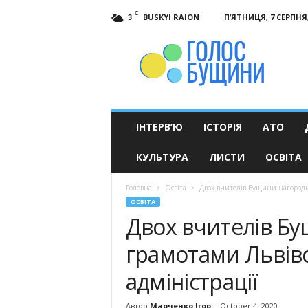
C
BUSKYI RAION
П’ЯТНИЦЯ, 7 СЕРПНЯ,
3
Голос
Бущини
ІНТЕРВ’Ю
ІСТОРІЯ
АТО
КУЛЬТУРА
ЛИСТИ
ОСВІТА
Головна
Освіта
Двох вчителів Бущини нагородил
ОСВІТА
Двох вчителів Б
грамотами Львівс
адміністрації
Автор
Марченко Ігор
-
October 4, 2020