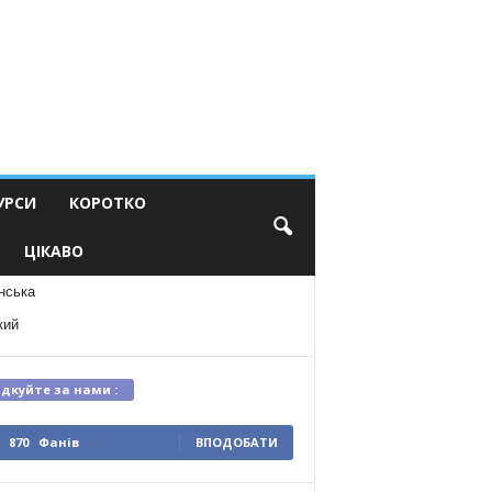
УРСИ
КОРОТКО
ЦІКАВО
нська
кий
ідкуйте за нами :
870
Фанів
ВПОДОБАТИ