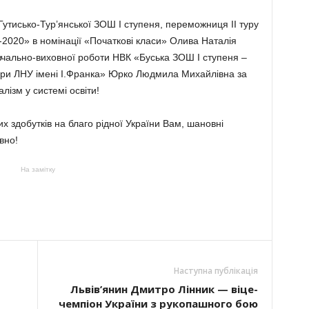
утисько-Тур’янської ЗОШ І ступеня, переможниця ІІ туру
-2020» в номінації «Початкові класи» Олива Наталія
авчально-виховної роботи НВК «Буська ЗОШ І ступеня –
 при ЛНУ імені І.Франка» Юрко Людмила Михайлівна за
лізм у системі освіти!
х здобутків на благо рідної України Вам, шановні
вно!
На замітку
Наступна публікація
Львів’янин Дмитро Лінник — віце-
чемпіон України з рукопашного бою