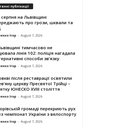
танні публікації
 серпня на Львівщині
ереджають про грози, шквали та
д
енко Ігор
-
August 7, 2026
Львівщині тимчасово не
ювала лінія 102: поліція нагадала
ернативні способи зв’язку
енко Ігор
-
August 7, 2026
вкві після реставрації освятили
в’яну церкву Пресвятої Трійці –
ятку ЮНЕСКО XVIII століття
енко Ігор
-
August 7, 2026
орівській громаді перекриють рух
з чемпіонат України з велоспорту
енко Ігор
-
August 7, 2026