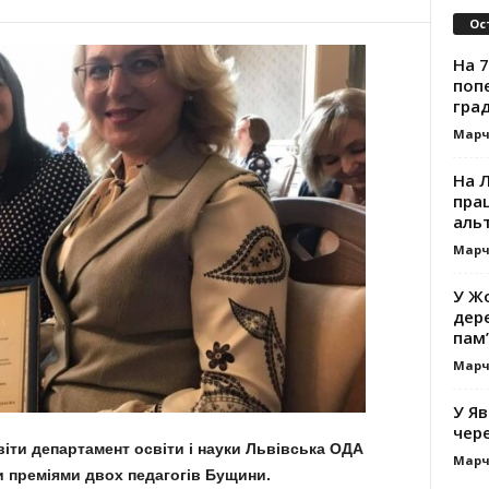
Ос
На 7
поп
гра
Марч
На 
прац
альт
Марч
У Жо
дере
пам’
Марч
У Яв
чере
віти департамент освіти і науки Львівська ОДА
Марч
 преміями двох педагогів Бущини.