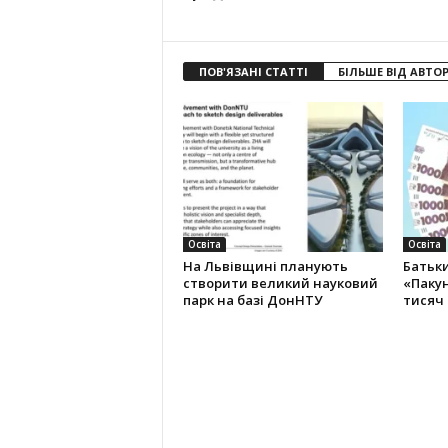
ПОВ'ЯЗАНІ СТАТТІ
БІЛЬШЕ ВІД АВТО
Освіта
Освіта
На Львівщині планують
Батьк
створити великий науковий
«Пакун
парк на базі ДонНТУ
тисяч