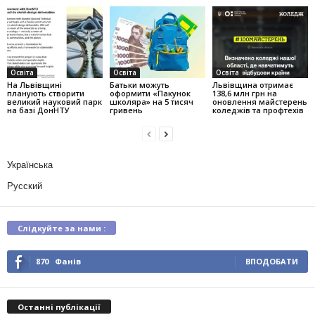
Освіта
Освіта
Освіта
На Львівщині
Батьки можуть
Львівщина отримає
планують створити
оформити «Пакунок
138,6 млн грн на
великий науковий парк
школяра» на 5 тисяч
оновлення майстерень
на базі ДонНТУ
гривень
коледжів та профтехів
Українська
Русский
Слідкуйте за нами :
870
Фанів
ВПОДОБАТИ
Останні публікації