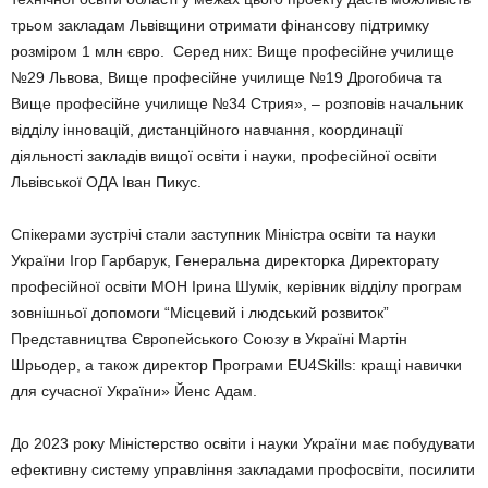
трьом закладам Львівщини отримати фінансову підтримку
розміром 1 млн євро. Серед них: Вище професійне училище
№29 Львова, Вище професійне училище №19 Дрогобича та
Вище професійне училище №34 Стрия», – розповів начальник
відділу інновацій, дистанційного навчання, координації
діяльності закладів вищої освіти і науки, професійної освіти
Львівської ОДА Іван Пикус.
Спікерами зустрічі стали заступник Міністра освіти та науки
України Ігор Гарбарук, Генеральна директорка Директорату
професійної освіти МОН Ірина Шумік, керівник відділу програм
зовнішньої допомоги “Місцевий і людський розвиток”
Представництва Європейського Союзу в Україні Мартін
Шрьодер, а також директор Програми EU4Skills: кращі навички
для сучасної України» Йенс Адам.
До 2023 року Міністерство освіти і науки України має побудувати
ефективну систему управління закладами профосвіти, посилити