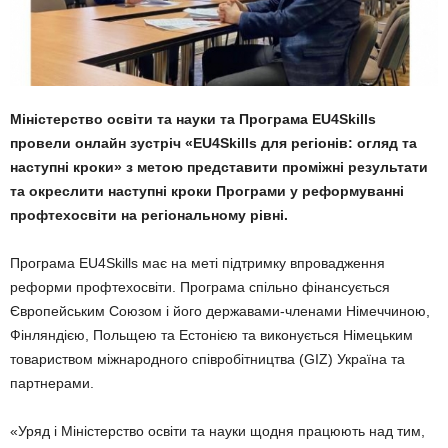
Міністерство освіти та науки та Програма EU4Skills
провели онлайн зустріч «EU4Skills для регіонів: огляд та
наступні кроки» з метою представити проміжні результати
та окреслити наступні кроки Програми у реформуванні
профтехосвіти на регіональному рівні.
Програма EU4Skills має на меті підтримку впровадження
реформи профтехосвіти. Програма спільно фінансується
Європейським Союзом і його державами-членами Німеччиною,
Фінляндією, Польщею та Естонією та виконується Німецьким
товариством міжнародного співробітництва (GIZ) Україна та
партнерами.
«Уряд і Міністерство освіти та науки щодня працюють над тим,