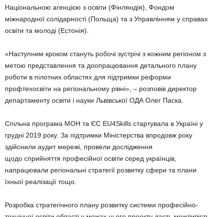
Національною агенцією з освіти (Фінляндія), Фондом
міжнародної солідарності (Польща) та з Управлінням у справах
освіти та молоді (Естонія).
«Наступним кроком стануть робочі зустрічі з кожним регіоном з
метою представлення та доопрацювання детального плану
роботи в пілотних областях для підтримки реформи
профтехосвіти на регіональному рівні», – розповів директор
департаменту освіти і науки Львівської ОДА Олег Паска.
Спільна програма МОН та ЄС EU4Skills стартувала в Україні у
грудні 2019 року. За підтримки Міністерства впродовж року
здійснили аудит мережі, провели дослідження
щодо сприйняття професійної освіти серед українців,
напрацювали регіональні стратегії розвитку сфери та плани
їхньої реалізації тощо.
Розробка стратегічного плану розвитку системи професійно-
технічної освіти області у межах цього проекту дасть можливість