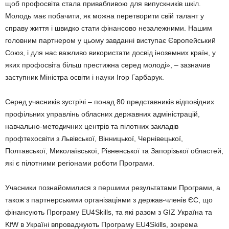
щоб профосвіта стала привабливою для випускників шкіл.
Молодь має побачити, як можна перетворити свій талант у
справу життя і швидко стати фінансово незалежними. Нашим
головним партнером у цьому завданні виступає Європейський
Союз, і для нас важливо використати досвід іноземних країн, у
яких профосвіта більш престижна серед молоді», – зазначив
заступник Міністра освіти і науки Ігор Гарбарук.
Серед учасників зустрічі – понад 80 представників відповідних
профільних управлінь обласних державних адміністрацій,
навчально-методичних центрів та пілотних закладів
профтехосвіти з Львівської, Вінницької, Чернівецької,
Полтавської, Миколаївської, Рівненської та Запорізької областей,
які є пілотними регіонами роботи Програми.
Учасники познайомилися з першими результатами Програми, а
також з партнерськими організаціями з держав-членів ЄС, що
фінансують Програму EU4Skills, та які разом з GIZ Україна та
KfW в Україні впроваджують Програму EU4Skills, зокрема