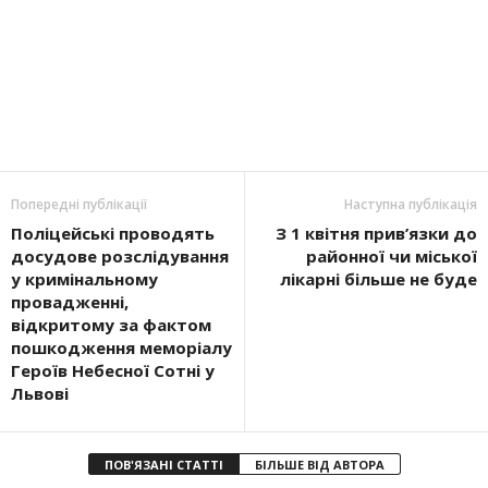
Попередні публікації
Наступна публікація
Поліцейські проводять
З 1 квітня прив’язки до
досудове розслідування
районної чи міської
у кримінальному
лікарні більше не буде
провадженні,
відкритому за фактом
пошкодження меморіалу
Героїв Небесної Сотні у
Львові
ПОВ'ЯЗАНІ СТАТТІ
БІЛЬШЕ ВІД АВТОРА