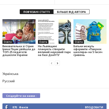
ПОВ'ЯЗАНІ СТАТТІ
БІЛЬШЕ ВІД АВТОРА
Освіта
Освіта
Освіта
Вихователька зі Стрия
На Львівщині
Батьки можуть
Ірина Піцик увійшла до
планують створити
оформити «Пакунок
ТОП-25 педагогів
великий науковий парк
школяра» на 5 тисяч
дошкілля України
на базі ДонНТУ
гривень
Українська
Русский
Слідкуйте за нами :
870
Фанів
ВПОДОБАТИ