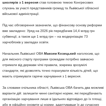
школярів з 1 вересня
став головною темою Конгресових
слухань за участі представників громад та Львівської обласної
військової адміністрації.
Під час обговорення зазначили, що фінансову основу реформи
вже закладено: Уряд на 2026 рік передбачив 14,4 млрд грн
субвенції, а також ще 1 млрд грн – на модернізацію 73
харчоблоків у закладах освіти.
Начальник Львівської ОВА
Максим Козицький
наголосив, що
для якісного старту програми громадам потрібно завчасно
отримати від держави чіткі правила, зокрема зрозумілі
стандарти, які дозволять точно порахувати кількість дітей, що
мають отримувати гаряче харчування з 1 вересня.
За словами очільника області, Львівська ОВА бачить два можливі
варіанти дій: залишити чинні санітарні норми, які передбачають
організацію харчування лише в їдальнях відповідно до їх площі,
або ж офіційно оновити ці норми, адаптувавши їх до сучасних