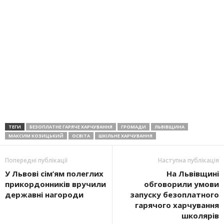
ТЕГИ
БЕЗОПЛАТНЕ ГАРЯЧЕ ХАРЧУВАННЯ
ГРОМАДИ
ЛЬВІВЩИНА
МАКСИМ КОЗИЦЬКИЙ
ОСВІТА
ШКІЛЬНЕ ХАРЧУВАННЯ
Попередні публікації
Наступна публікація
У Львові сім’ям полеглих
На Львівщині
прикордонників вручили
обговорили умови
державні нагороди
запуску безоплатного
гарячого харчування
школярів