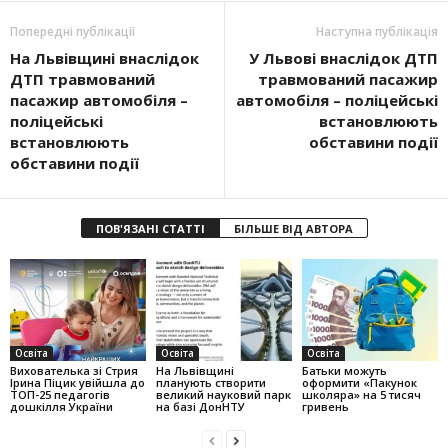
Попередні публікації
Наступна публікація
На Львівщині внаслідок
У Львові внаслідок ДТП
ДТП травмований
травмований пасажир
пасажир автомобіля –
автомобіля – поліцейські
поліцейські
встановлюють
встановлюють
обставини події
обставини події
ПОВ'ЯЗАНІ СТАТТІ
БІЛЬШЕ ВІД АВТОРА
Освіта
Освіта
Освіта
Вихователька зі Стрия
На Львівщині
Батьки можуть
Ірина Піцик увійшла до
планують створити
оформити «Пакунок
ТОП-25 педагогів
великий науковий парк
школяра» на 5 тисяч
дошкілля України
на базі ДонНТУ
гривень