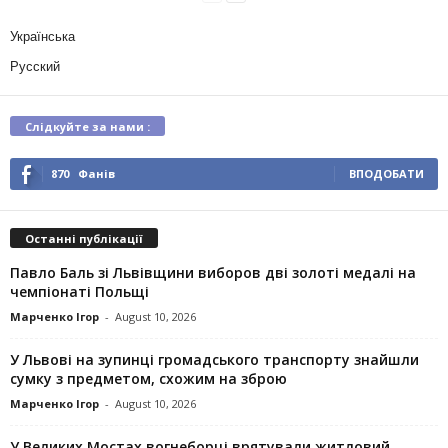
Українська
Русский
Слідкуйте за нами :
870
Фанів
ВПОДОБАТИ
Останні публікації
Павло Баль зі Львівщини виборов дві золоті медалі на
чемпіонаті Польщі
Марченко Ігор
-
August 10, 2026
У Львові на зупинці громадського транспорту знайшли
сумку з предметом, схожим на зброю
Марченко Ігор
-
August 10, 2026
У Великих Мостах вогнеборці врятували житловий