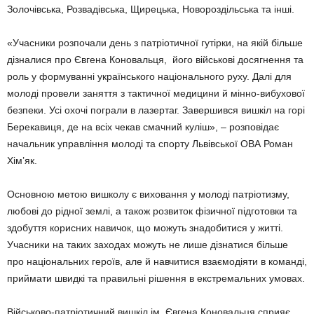
Золочівська, Розвадівська, Щирецька, Новороздільська та інші.
«Учасники розпочали день з патріотичної гутірки, на якій більше
дізналися про Євгена Коновальця, його військові досягнення та
роль у формуванні українського національного руху. Далі для
молоді провели заняття з тактичної медицини й мінно-вибухової
безпеки. Усі охочі пограли в лазертаг. Завершився вишкіл на горі
Берекавиця, де на всіх чекав смачний куліш», – розповідає
начальник управління молоді та спорту Львівської ОВА Роман
Хім’як.
Основною метою вишколу є виховання у молоді патріотизму,
любові до рідної землі, а також розвиток фізичної підготовки та
здобуття корисних навичок, що можуть знадобитися у житті.
Учасники на таких заходах можуть не лише дізнатися більше
про національних героїв, але й навчитися взаємодіяти в команді,
приймати швидкі та правильні рішення в екстремальних умовах.
Військово-патріотичний вишкіл ім. Євгена Коновальця сприяє