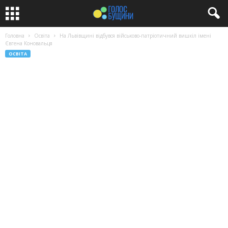
Головна
Освіта
На Львівщині відбувся військово-патріотичний вишкіл імені
Євгена Коновальця
ОСВІТА