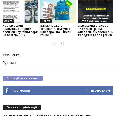
Освіта
Освіта
Освіта
На Львівщині
Батьки можуть
Львівщина отримає
планують створити
оформити «Пакунок
138,6 млн грн на
великий науковий парк
школяра» на 5 тисяч
оновлення майстерень
на базі ДонНТУ
гривень
коледжів та профтехів
Українська
Русский
Слідкуйте за нами :
870
Фанів
ВПОДОБАТИ
Останні публікації