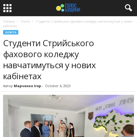
Головна
Освіта
Студенти Стрийського фахового коледжу навчатимуться у нових
кабінетах
ОСВІТА
Студенти Стрийського
фахового коледжу
навчатимуться у нових
кабінетах
Автор
Марченко Ігор
-
October 6, 2023