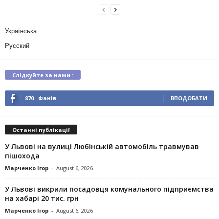
Українська
Русский
Слідкуйте за нами :
870
Фанів
ВПОДОБАТИ
Останні публікації
У Львові на вулиці Любінській автомобіль травмував
пішохода
Марченко Ігор
-
August 6, 2026
У Львові викрили посадовця комунального підприємства
на хабарі 20 тис. грн
Марченко Ігор
-
August 6, 2026