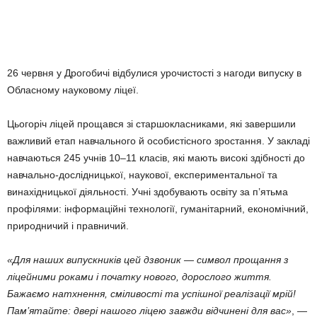
26 червня у Дрогобичі відбулися урочистості з нагоди випуску в
Обласному науковому ліцеї.
Цьогоріч ліцей прощався зі старшокласниками, які завершили
важливий етап навчального й особистісного зростання. У закладі
навчаються 245 учнів 10–11 класів, які мають високі здібності до
навчально-дослідницької, наукової, експериментальної та
винахідницької діяльності. Учні здобувають освіту за п’ятьма
профілями: інформаційні технології, гуманітарний, економічний,
природничий і правничий.
«Для наших випускників цей дзвоник — символ прощання з
ліцейними роками і початку нового, дорослого життя.
Бажаємо натхнення, сміливості та успішної реалізації мрій!
Пам’ятайте: двері нашого ліцею завжди відчинені для вас»
, —