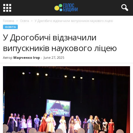
Головна
Освіта
У Дрогобичі відзначили випускників наукового ліцею
ОСВІТА
У Дрогобичі відзначили
випускників наукового ліцею
Автор
Марченко Ігор
-
June 27, 2025