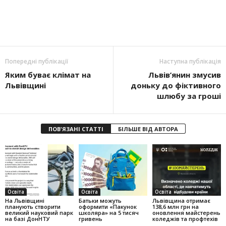
Попередні публікації
Наступна публікація
Яким буває клімат на
Львів’янин змусив
Львівщині
доньку до фіктивного
шлюбу за гроші
ПОВ'ЯЗАНІ СТАТТІ
БІЛЬШЕ ВІД АВТОРА
Освіта
Освіта
Освіта
На Львівщині
Батьки можуть
Львівщина отримає
планують створити
оформити «Пакунок
138,6 млн грн на
великий науковий парк
школяра» на 5 тисяч
оновлення майстерень
на базі ДонНТУ
гривень
коледжів та профтехів