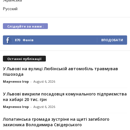
Українська
Русский
Слідкуйте за нами :
870
Фанів
ВПОДОБАТИ
Останні публікації
У Львові на вулиці Любінській автомобіль травмував
пішохода
Марченко Ігор
-
August 6, 2026
У Львові викрили посадовця комунального підприємства
на хабарі 20 тис. грн
Марченко Ігор
-
August 6, 2026
Лопатинська громада зустріне на щиті загиблого
захисника Володимира Свідерського