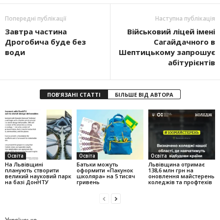
Попередні публікації
Наступна публікація
Завтра частина
Військовий ліцей імені
Дрогобича буде без
Сагайдачного в
води
Шептицькому запрошує
абітурієнтів
ПОВ'ЯЗАНІ СТАТТІ
БІЛЬШЕ ВІД АВТОРА
Освіта
Освіта
Освіта
На Львівщині
Батьки можуть
Львівщина отримає
планують створити
оформити «Пакунок
138,6 млн грн на
великий науковий парк
школяра» на 5 тисяч
оновлення майстерень
на базі ДонНТУ
гривень
коледжів та профтехів