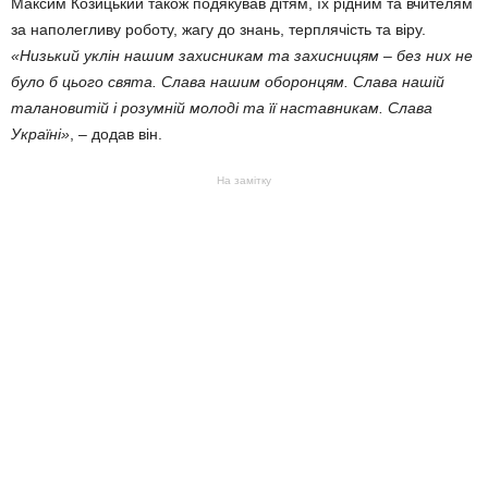
Максим Козицький також подякував дітям, їх рідним та вчителям
за наполегливу роботу, жагу до знань, терплячість та віру.
«Низький уклін нашим захисникам та захисницям – без них не
було б цього свята. Слава нашим оборонцям. Слава нашій
талановитій і розумній молоді та її наставникам. Слава
Україні»
, – додав він.
На замітку