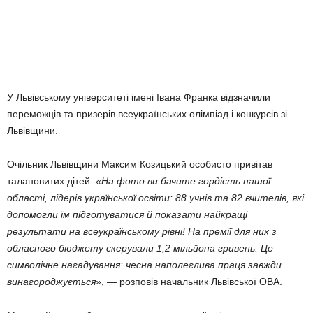
У Львівському університеті імені Івана Франка відзначили
переможців та призерів всеукраїнських олімпіад і конкурсів зі
Львівщини.
Очільник Львівщини Максим Козицький особисто привітав
талановитих дітей.
«На фото ви бачите гордість нашої
області, лідерів української освіти: 88 учнів та 82 вчителів, які
допомогли їм підготуватися й показати найкращі
результати на всеукраїнському рівні! На премії для них з
обласного бюджету скерували 1,2 мільйона гривень. Це
символічне нагадування: чесна наполеглива праця завжди
винагороджується»
, — розповів начальник Львівської ОВА.