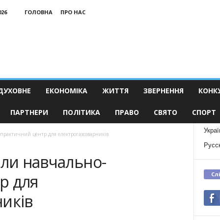
026
ГОЛОВНА
ПРО НАС
ДУХОВНЕ
ЕКОНОМІКА
ЖИТТЯ
ЗВЕРНЕННЯ
КОНК
ПАРТНЕРИ
ПОЛІТИКА
ПРАВО
СВЯТО
СПОРТ
Украї
-практичний центр для електрогазозварників
Русс
или навчально-
Сл
р для
ників