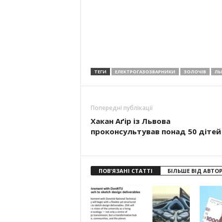
ТЕГИ
ЕЛЕКТРОГАЗОЗВАРНИКИ
ЗОЛОЧІВ
ЛЬ
Попередні публікації
Хакан Аґір із Львова
проконсультував понад 50 дітей
ПОВ'ЯЗАНІ СТАТТІ
БІЛЬШЕ ВІД АВТО