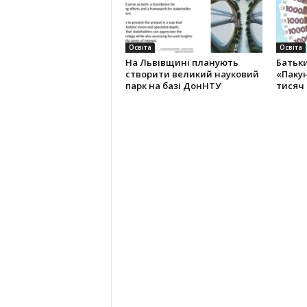
Освіта
Освіта
На Львівщині планують
Батьк
створити великий науковий
«Пакун
парк на базі ДонНТУ
тисяч