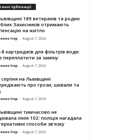
танні публікації
ьвівщині 189 ветеранів та родин
иблих Захисників отримають
пенсацію на житло
енко Ігор
-
August 7, 2026
8 картриджів для фільтрів води:
е переплатити за заміну
енко Ігор
-
August 7, 2026
 серпня на Львівщині
ереджають про грози, шквали та
д
енко Ігор
-
August 7, 2026
Львівщині тимчасово не
ювала лінія 102: поліція нагадала
ернативні способи зв’язку
енко Ігор
-
August 7, 2026