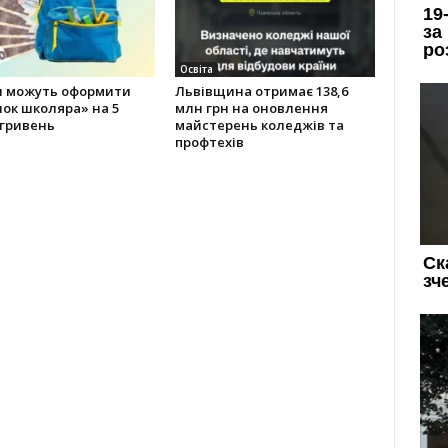
Освіта
и можуть оформити
Львівщина отримає 138,6
ок школяра» на 5
млн грн на оновлення
 гривень
майстерень коледжів та
профтехів