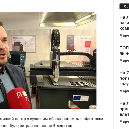
Ос
На Л
заг
ком
Марч
ТОП-
як н
Марч
На 7
поп
гра
Марч
На 
прац
альт
тичний центр з сучасним обладнанням для підготовки
Марч
рення було витрачено понад
6 млн грн
.