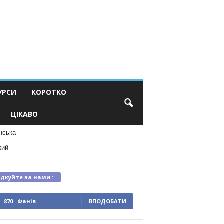
УРСИ
КОРОТКО
ЦІКАВО
нська
кий
ідкуйте за нами :
870
Фанів
ВПОДОБАТИ