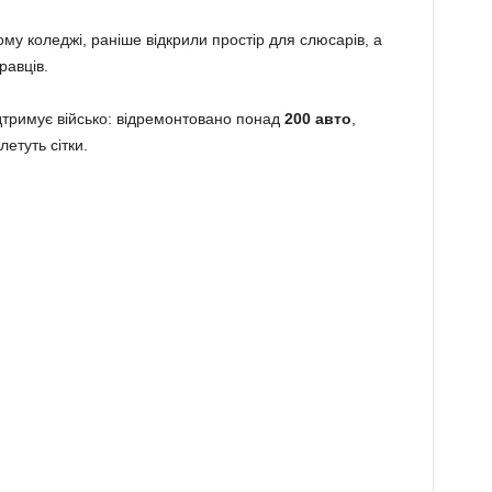
му коледжі, раніше відкрили простір для слюсарів, а
равців.
ідтримує військо: відремонтовано понад
200 авто
,
етуть сітки.