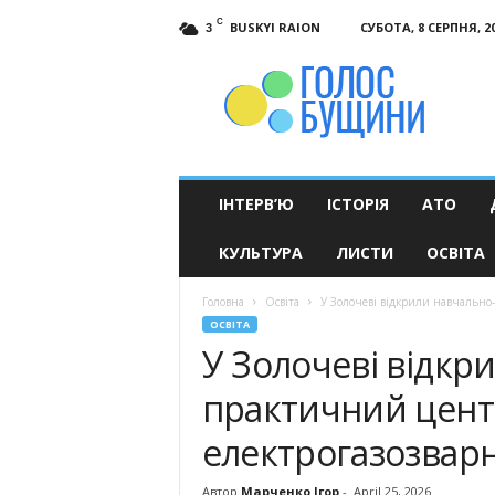
C
BUSKYI RAION
СУБОТА, 8 СЕРПНЯ, 2
3
Голос
Бущини
ІНТЕРВ’Ю
ІСТОРІЯ
АТО
КУЛЬТУРА
ЛИСТИ
ОСВІТА
Головна
Освіта
У Золочеві відкрили навчально
ОСВІТА
У Золочеві відкр
практичний цент
електрогазозвар
Автор
Марченко Ігор
-
April 25, 2026