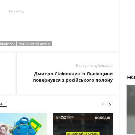
На замітку
ВІВЩИНА
НАВЧАЛЬНИЙ ЦЕНТР
Наступна публікація
Дмитро Сілівончик із Львівщини
повернувся з російського полону
РА