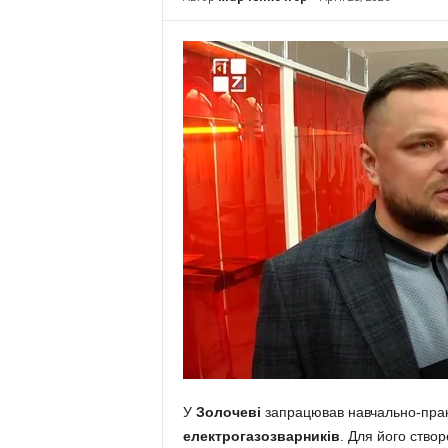
У
Золочеві
запрацював навчально-прак
електрогазозварників
. Для його ство