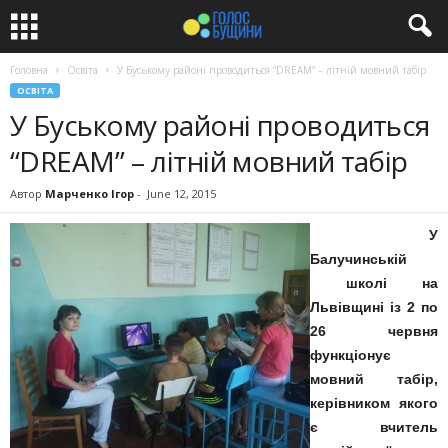
Головна
Освіта
У Буському районі проводиться “DREAM” – літній мовний табір
ОСВІТА
У Буському районі проводиться
“DREAM” – літній мовний табір
Автор
Марченко Ігор
-
June 12, 2015
У
Балучинській
школі на
Львівщині із 2 по
26 червня
функціонує
мовний табір,
керівником якого
є вчитель