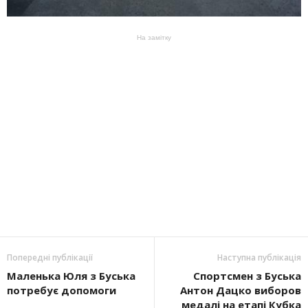
На замітку
Попередні публікації
Наступна публікація
Маленька Юля з Буська
Спортсмен з Буська
потребує допомоги
Антон Дацко виборов
медалі на етапі Кубка