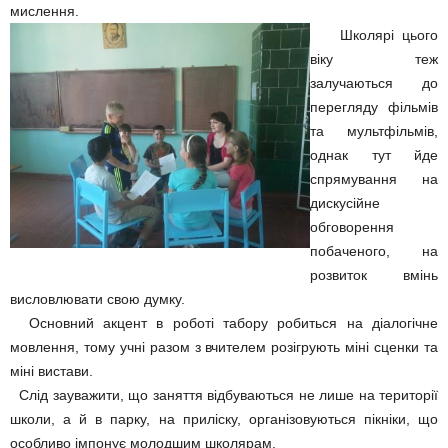
мислення.
Школярі цього
віку теж
залучаються до
перегляду фільмів
та мультфільмів,
однак тут йде
спрямування на
дискусійне
обговорення
побаченого, на
розвиток вмінь
висловлювати свою думку.
Основний акцент в роботі табору робиться на діалогічне
мовлення, тому учні разом з вчителем розігрують міні сценки та
міні вистави.
Слід зауважити, що заняття відбуваються не лише на території
школи, а й в парку, на приліску, організовуються пікніки, що
особливо імпонує молодшим школярам.