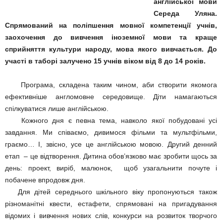
англійської мови
Середа Уляна.
Спрямований на поліпшення мовної компетенції учнів,
заохочення до вивчення іноземної мови та краще
сприйняття культури народу, мова якого вивчається. До
участі в таборі залучено 15 учнів віком від 8 до 14 років.
Програма, складена таким чином, аби створити якомога
ефективніше англомовне середовище. Діти намагаються
спілкуватися лише англійською.
Кожного дня є певна тема, навколо якої побудовані усі
завдання. Ми співаємо, дивимося фільми та мультфільми,
граємо… І, звісно, усе це англійською мовою. Другий денний
етап – це відтворення. Дитина обов’язково має зробити щось за
день: проект, виріб, малюнок, щоб узагальнити почуте і
побачене впродовж дня.
Для дітей середнього шкільного віку пропонуються також
різноманітні квести, естафети, спрямовані на пригадування
відомих і вивчення нових слів, конкурси на розвиток творчого