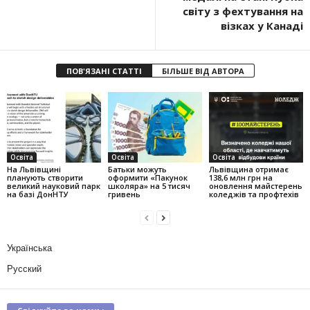
світу з фехтування на
візках у Канаді
ПОВ'ЯЗАНІ СТАТТІ
БІЛЬШЕ ВІД АВТОРА
Освіта
Освіта
Освіта
На Львівщині
Батьки можуть
Львівщина отримає
планують створити
оформити «Пакунок
138,6 млн грн на
великий науковий парк
школяра» на 5 тисяч
оновлення майстерень
на базі ДонНТУ
гривень
коледжів та профтехів
Українська
Русский