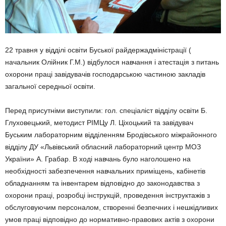
22 травня у відділі освіти Буської райдержадміністрації (
начальник Олійник Г.М.) відбулося навчання і атестація з питань
охорони праці завідувачів господарською частиною закладів
загальної середньої освіти.
Перед присутніми виступили: гол. спеціаліст відділу освіти Б.
Глуховецький, методист РІМЦу Л. Ціхоцький та завідувач
Буським лабораторним відділенням Бродівського міжрайонного
відділу ДУ «Львівський обласний лабораторний центр МОЗ
України» А. Грабар. В ході навчань було наголошено на
необхідності забезпечення навчальних приміщень, кабінетів
обладнанням та інвентарем відповідно до законодавства з
охорони праці, розробці інструкцій, проведення інструктажів з
обслуговуючим персоналом, створенні безпечних і нешкідливих
умов праці відповідно до нормативно-правових актів з охорони