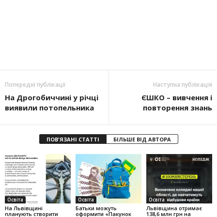
Попередні публікації
Наступна публікація
На Дрогобиччині у річці
ЄШКО – вивчення і
виявили потопельника
повторення знань
ПОВ'ЯЗАНІ СТАТТІ
БІЛЬШЕ ВІД АВТОРА
Освіта
Освіта
Освіта
На Львівщині
Батьки можуть
Львівщина отримає
планують створити
оформити «Пакунок
138,6 млн грн на