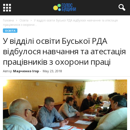
Головна
Освіта
У відділі освіти Буської РДА відбулося навчання та атестація
працівників з охорони...
ОСВІТА
У відділі освіти Буської РДА
відбулося навчання та атестація
працівників з охорони праці
Автор
Марченко Ігор
-
May 23, 2018