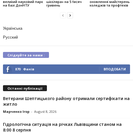
великий науковий парк
школяра» на 5 тисяч
оновлення майстерень
на базі ДонНТУ
гривень
коледжів та профтехів
Українська
Русский
Слідкуйте за нами :
870
Фанів
ВПОДОБАТИ
Останні публікації
Ветерани Шептицького району отримали сертифікати на
житло
Марченко Ігор
-
August 8, 2026
Гідрологічна ситуація на річках Львівщини станом на
8:00 8 серпня