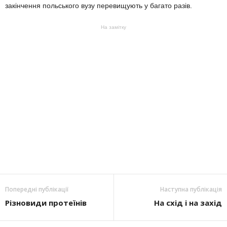
закінчення польського вузу перевищують у багато разів.
На замітку
Попередні публікації
Наступна публікація
Різновиди протеїнів
На схід і на захід