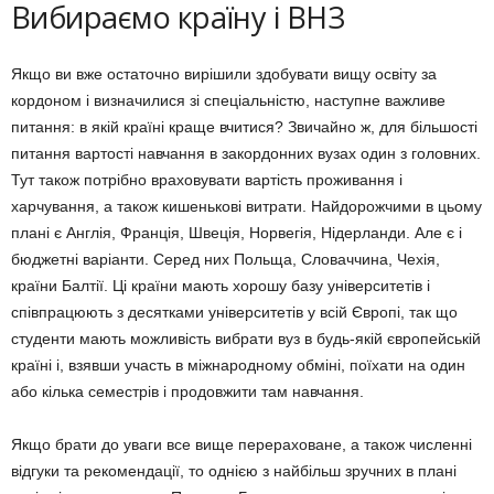
Вибираємо країну і ВНЗ
Якщо ви вже остаточно вирішили здобувати вищу освіту за
кордоном і визначилися зі спеціальністю, наступне важливе
питання: в якій країні краще вчитися? Звичайно ж, для більшості
питання вартості навчання в закордонних вузах один з головних.
Тут також потрібно враховувати вартість проживання і
харчування, а також кишенькові витрати. Найдорожчими в цьому
плані є Англія, Франція, Швеція, Норвегія, Нідерланди. Але є і
бюджетні варіанти. Серед них Польща, Словаччина, Чехія,
країни Балтії. Ці країни мають хорошу базу університетів і
співпрацюють з десятками університетів у всій Європі, так що
студенти мають можливість вибрати вуз в будь-якій європейській
країні і, взявши участь в міжнародному обміні, поїхати на один
або кілька семестрів і продовжити там навчання.
Якщо брати до уваги все вище перераховане, а також численні
відгуки та рекомендації, то однією з найбільш зручних в плані