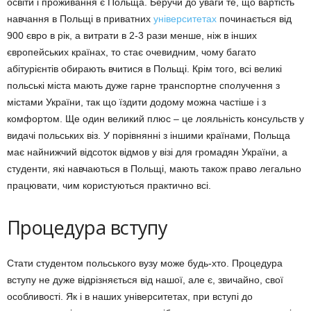
освіти і проживання є Польща. Беручи до уваги те, що вартість
навчання в Польщі в приватних
університетах
починається від
900 євро в рік, а витрати в 2-3 рази менше, ніж в інших
європейських країнах, то стає очевидним, чому багато
абітурієнтів обирають вчитися в Польщі. Крім того, всі великі
польські міста мають дуже гарне транспортне сполучення з
містами України, так що їздити додому можна частіше і з
комфортом. Ще один великий плюс – це лояльність консульств у
видачі польських віз. У порівнянні з іншими країнами, Польща
має найнижчий відсоток відмов у візі для громадян України, а
студенти, які навчаються в Польщі, мають також право легально
працювати, чим користуються практично всі.
Процедура вступу
Стати студентом польського вузу може будь-хто. Процедура
вступу не дуже відрізняється від нашої, але є, звичайно, свої
особливості. Як і в наших університетах, при вступі до