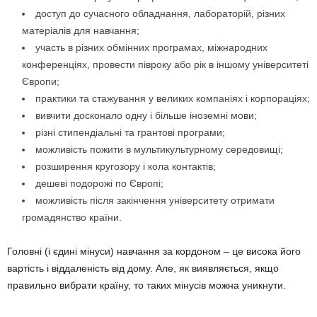
доступ до сучасного обладнання, лабораторій, різних
матеріалів для навчання;
участь в різних обмінних програмах, міжнародних
конференціях, провести півроку або рік в іншому університеті
Європи;
практики та стажування у великих компаніях і корпораціях;
вивчити досконало одну і більше іноземні мови;
різні стипендіальні та грантові програми;
можливість пожити в мультикультурному середовищі;
розширення кругозору і кола контактів;
дешеві подорожі по Європі;
можливість після закінчення університету отримати
громадянство країни.
Головні (і єдині мінуси) навчання за кордоном – це висока його
вартість і віддаленість від дому. Але, як виявляється, якщо
правильно вибрати країну, то таких мінусів можна уникнути.