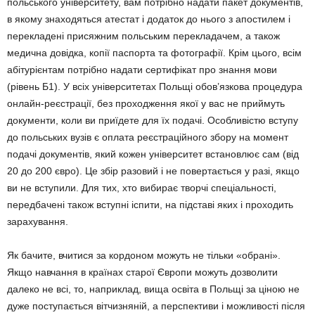
польського університету, вам потрібно надати пакет документів,
в якому знаходяться атестат і додаток до нього з апостилем і
перекладені присяжним польським перекладачем, а також
медична довідка, копії паспорта та фотографії. Крім цього, всім
абітурієнтам потрібно надати сертифікат про знання мови
(рівень Б1). У всіх університетах Польщі обов’язкова процедура
онлайн-реєстрації, без проходження якої у вас не приймуть
документи, коли ви приїдете для їх подачі. Особливістю вступу
до польських вузів є оплата реєстраційного збору на момент
подачі документів, який кожен університет встановлює сам (від
20 до 200 євро). Це збір разовий і не повертається у разі, якщо
ви не вступили. Для тих, хто вибирає творчі спеціальності,
передбачені також вступні іспити, на підставі яких і проходить
зарахування.
Як бачите, вчитися за кордоном можуть не тільки «обрані».
Якщо навчання в країнах старої Європи можуть дозволити
далеко не всі, то, наприклад, вища освіта в Польщі за ціною не
дуже поступається вітчизняній, а перспективи і можливості після