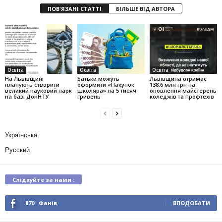
ПОВ'ЯЗАНІ СТАТТІ
БІЛЬШЕ ВІД АВТОРА
Освіта
Освіта
Освіта
На Львівщині
Батьки можуть
Львівщина отримає
планують створити
оформити «Пакунок
138,6 млн грн на
великий науковий парк
школяра» на 5 тисяч
оновлення майстерень
на базі ДонНТУ
гривень
коледжів та профтехів
Українська
Русский
Слідкуйте за нами :
870
Фанів
ВПОДОБАТИ