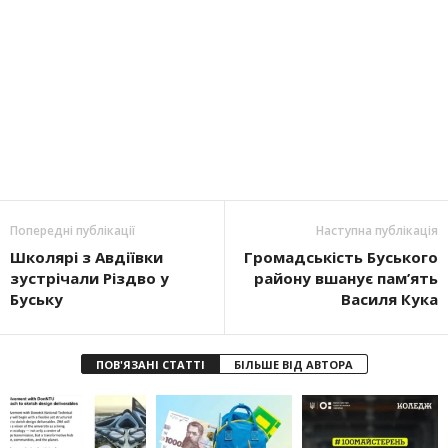
Попередні публікації
Наступна публікація
Школярі з Авдіївки
Громадськість Буського
зустрічали Різдво у
району вшанує пам’ять
Буську
Василя Кука
ПОВ'ЯЗАНІ СТАТТІ
БІЛЬШЕ ВІД АВТОРА