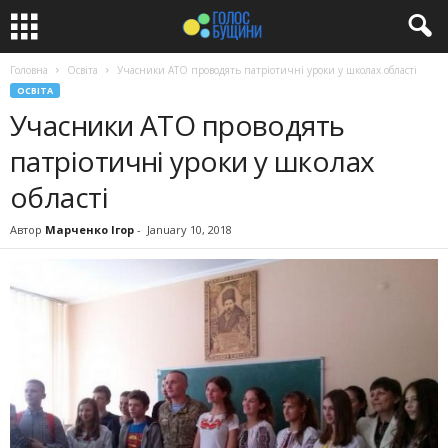
Головна
Освіта
Учасники АТО проводять патріотичні уроки у школах області
ОСВІТА
Учасники АТО проводять
патріотичні уроки у школах
області
Автор
Марченко Ігор
-
January 10, 2018