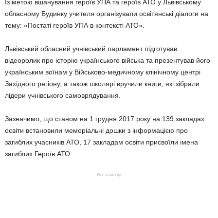
Із метою вшанування героїв УПА та героїв АТО у Львівському
обласному Будинку учителя організували освітянські діалоги на
тему: «Постаті героїв УПА в контексті АТО».
Львівський обласний учнівський парламент підготував
відеоролик про історію українського війська та презентував його
українським воїнам у Військово-медичному клінічному центрі
Західного регіону, а також школярі вручили книги, які зібрали
лідери учнівського самоврядування.
Зазначимо, що станом на 1 грудня 2017 року на 139 закладах
освіти встановили меморіальні дошки з інформацією про
загиблих учасників АТО, 17 закладам освіти присвоїли імена
загиблих Героїв АТО.
На замітку