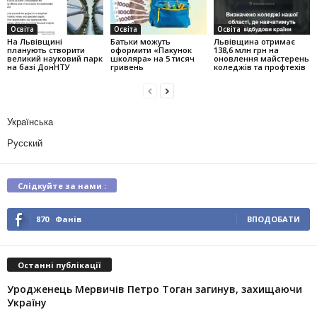
Освіта
Освіта
Освіта
На Львівщині
Батьки можуть
Львівщина отримає
планують створити
оформити «Пакунок
138,6 млн грн на
великий науковий парк
школяра» на 5 тисяч
оновлення майстерень
на базі ДонНТУ
гривень
коледжів та профтехів
Українська
Русский
Слідкуйте за нами :
870
Фанів
ВПОДОБАТИ
Останні публікації
Уродженець Мервичів Петро Тоган загинув, захищаючи
Україну