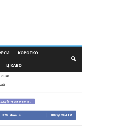
УРСИ
КОРОТКО
ЦІКАВО
нська
кий
ідкуйте за нами :
870
Фанів
ВПОДОБАТИ