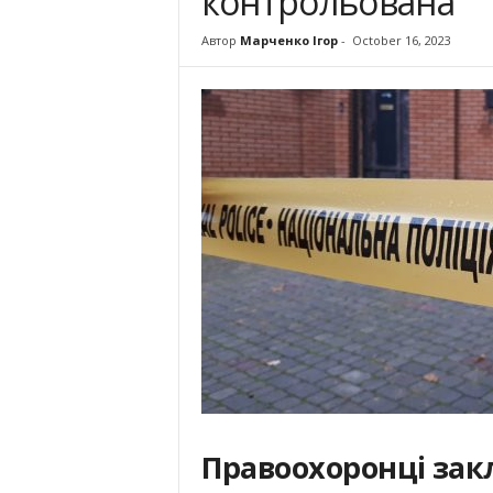
контрольована
Автор
Марченко Ігор
-
October 16, 2023
П
равоохоронці зак