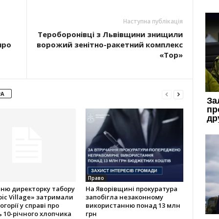
Наступна публікація
Тероборонівці з Львівщини знищили
про
ворожий зенітно-ракетний комплекс
«Тор»
РА
Право
ню директорку табору
На Яворівщині прокуратура
ic Village» затримали
запобігла незаконному
огорії у справі про
використанню понад 13 млн
 10-річного хлопчика
грн