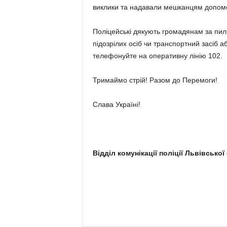
виклики та надавали мешканцям допомо
Поліцейські дякують громадянам за пиль
підозрілих осіб чи транспортний засіб 
телефонуйте на оперативну лінію 102.
Тримаймо стрій! Разом до Перемоги!
Слава Україні!
Відділ комунікації поліції Львівської