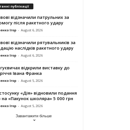
танні публікації
вові відзначили патрульних за
могу після ракетного удару
енко Ігор
-
August 6, 2026
вові відзначили рятувальників за
ідацію наслідків ракетного удару
енко Ігор
-
August 6, 2026
гуєвичах відкрили виставку до
річчя Івана Франка
енко Ігор
-
August 5, 2026
стосунку «Дія» відновили подання
 на «Пакунок школяра» 5 000 грн
енко Ігор
-
August 5, 2026
Завантажити більше