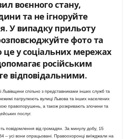
ил воєнного стану,
дини та не ігноруйте
я. У випадку прильоту
розповсюджуйте фото та
о це у соціальних мережах
 допомагає російським
те відповідальними.
ькі Львівщини спільно з представниками інших служб та
ежимі патрулюють вулиці Львова та інших населених
икою правопорушень, а також розкривають злочини та
ейських послуг.
ь повідомлення від громадян. За минулу добу, 15
84 – усі вони опрацьовані. Правоохоронці виїжджали на