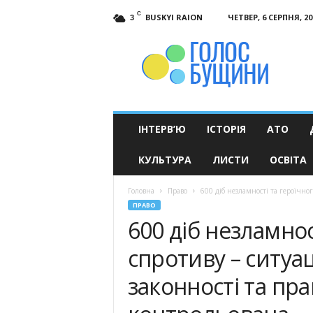
C
BUSKYI RAION
ЧЕТВЕР, 6 СЕРПНЯ, 20
3
Голос
Бущини
ІНТЕРВ’Ю
ІСТОРІЯ
АТО
КУЛЬТУРА
ЛИСТИ
ОСВІТА
Головна
Право
600 діб незламності та героїчног
ПРАВО
600 діб незламнос
спротиву – ситуа
законності та пр