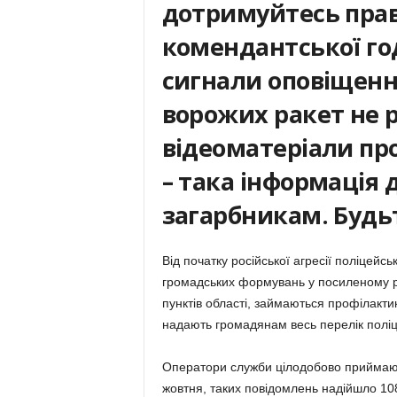
дотримуйтесь прав
комендантської го
сигнали оповіщенн
ворожих ракет не 
відеоматеріали пр
– така інформація
загарбникам. Будь
Від початку російської агресії поліцейс
громадських формувань у посиленому р
пунктів області, займаються профілакт
надають громадянам весь перелік поліц
Оператори служби цілодобово приймают
жовтня, таких повідомлень надійшло 10