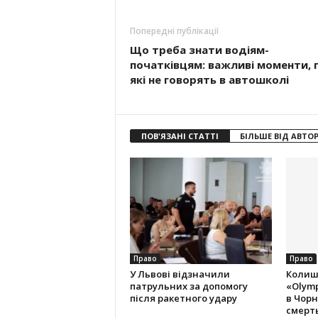
Попередні публікації
Що треба знати водіям-
початківцям: важливі моменти, 
які не говорять в автошколі
ПОВ'ЯЗАНІ СТАТТІ
БІЛЬШЕ ВІД АВТО
Право
Право
У Львові відзначили
Колиш
патрульних за допомогу
«Olymp
після ракетного удару
в Чорн
смерть