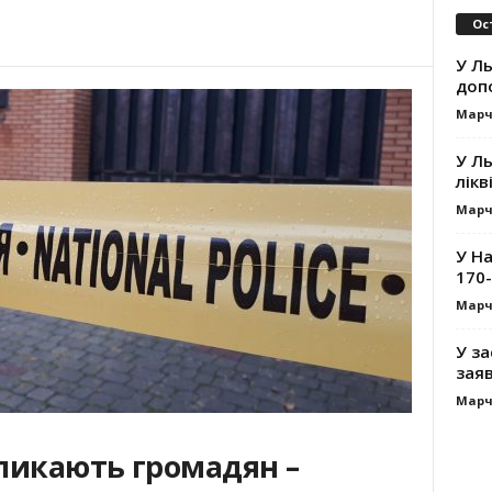
Ос
У Ль
допо
Марч
У Ль
лікв
Марч
У На
170-
Марч
У за
заяв
Марч
ликають громадян –