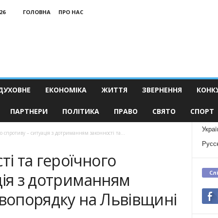
26
ГОЛОВНА
ПРО НАС
ДУХОВНЕ
ЕКОНОМІКА
ЖИТТЯ
ЗВЕРНЕННЯ
КОНК
ПАРТНЕРИ
ПОЛІТИКА
ПРАВО
СВЯТО
СПОРТ
Украї
о спротиву – ситуація з дотриманням законності та...
Русс
ті та героїчного
Сл
ція з дотриманням
авопорядку на Львівщині