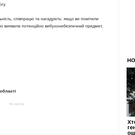
гу.
ність, співпрацю та нагадують: якщо ви помітили
або виявили потенційно вибухонебезпечний предмет,
 області
На замітку