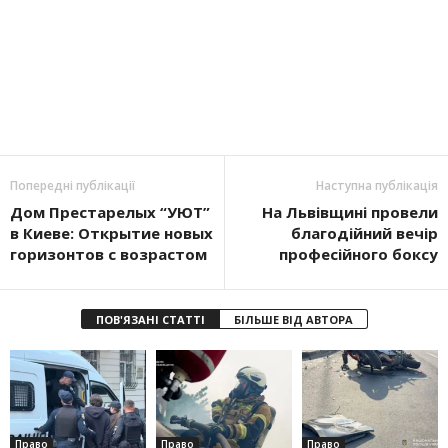
Попередні публікації
Наступна публікація
Дом Престарелых “УЮТ”
На Львівщині провели
в Киеве: Открытие новых
благодійний вечір
горизонтов с возрастом
професійного боксу
ПОВ'ЯЗАНІ СТАТТІ
БІЛЬШЕ ВІД АВТОРА
Право
Право
Право