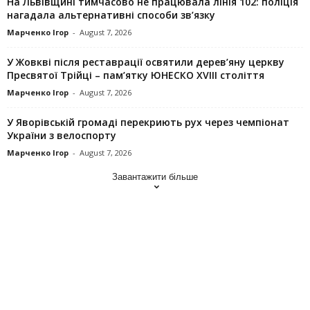
На Львівщині тимчасово не працювала лінія 102: поліція
нагадала альтернативні способи зв’язку
Марченко Ігор
-
August 7, 2026
У Жовкві після реставрації освятили дерев’яну церкву
Пресвятої Трійці – пам’ятку ЮНЕСКО XVIII століття
Марченко Ігор
-
August 7, 2026
У Яворівській громаді перекриють рух через чемпіонат
України з велоспорту
Марченко Ігор
-
August 7, 2026
Завантажити більше