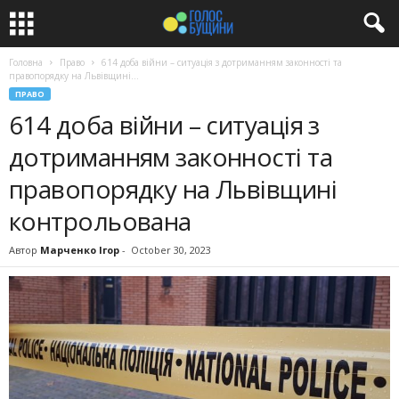
Головна
Право
614 доба війни – ситуація з дотриманням законності та
правопорядку на Львівщині...
ПРАВО
614 доба війни – ситуація з
дотриманням законності та
правопорядку на Львівщині
контрольована
Автор
Марченко Ігор
-
October 30, 2023