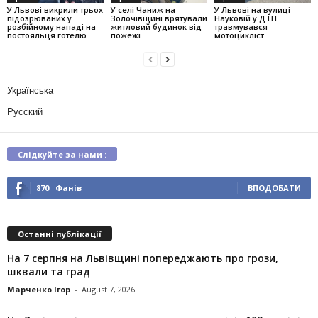
У Львові викрили трьох
У селі Чаниж на
У Львові на вулиці
підозрюваних у
Золочівщині врятували
Науковій у ДТП
розбійному нападі на
житловий будинок від
травмувався
постояльця готелю
пожежі
мотоцикліст
Українська
Русский
Слідкуйте за нами :
870
Фанів
ВПОДОБАТИ
Останні публікації
На 7 серпня на Львівщині попереджають про грози,
шквали та град
Марченко Ігор
-
August 7, 2026