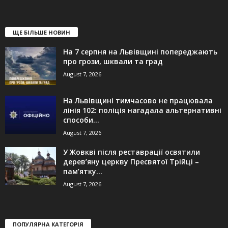
ЩЕ БІЛЬШЕ НОВИН
На 7 серпня на Львівщині попереджають
про грози, шквали та град
August 7, 2026
На Львівщині тимчасово не працювала
лінія 102: поліція нагадала альтернативні
способи...
August 7, 2026
У Жовкві після реставрації освятили
дерев’яну церкву Пресвятої Трійці –
пам’ятку...
August 7, 2026
ПОПУЛЯРНА КАТЕГОРІЯ