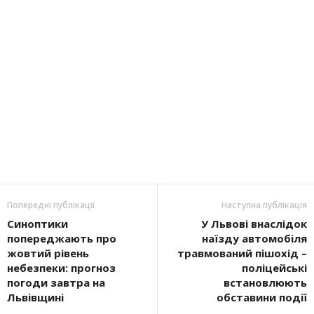
Попередні публікації
Наступна публікація
Синоптики
У Львові внаслідок
попереджають про
наїзду автомобіля
жовтий рівень
травмований пішохід –
небезпеки: прогноз
поліцейські
погоди завтра на
встановлюють
Львівщині
обставини події