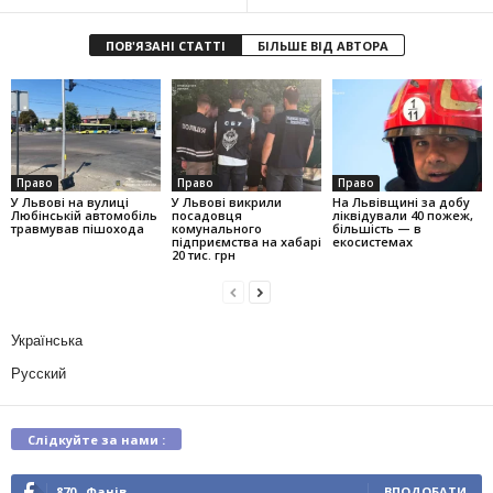
ПОВ'ЯЗАНІ СТАТТІ
БІЛЬШЕ ВІД АВТОРА
Право
Право
Право
У Львові на вулиці
У Львові викрили
На Львівщині за добу
Любінській автомобіль
посадовця
ліквідували 40 пожеж,
травмував пішохода
комунального
більшість — в
підприємства на хабарі
екосистемах
20 тис. грн
Українська
Русский
Слідкуйте за нами :
870
Фанів
ВПОДОБАТИ