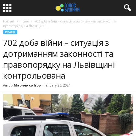
Головна
Право
702 доба війни – ситуація з дотриманням законності та
правопорядку на Львівщині...
ПРАВО
702 доба війни – ситуація з
дотриманням законності та
правопорядку на Львівщині
контрольована
Автор
Марченко Ігор
-
January 26, 2024