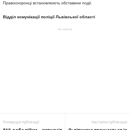
Правоохоронці встановлюють обставини події.
Відділ комунікації поліції Львівської області
На замітку
Попередні публікації
Наступна публікація
810 доба війни – ситуація
Львівщина прощається із