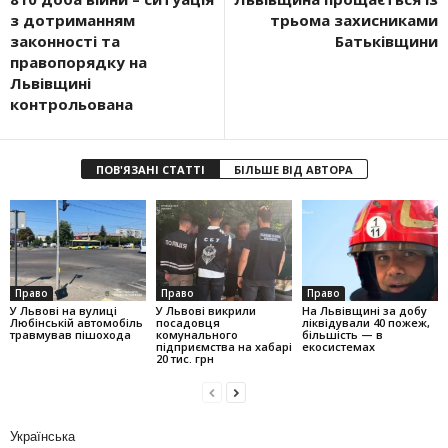
з дотриманням
трьома захисниками
законності та
Батьківщини
правопорядку на
Львівщині
контрольована
ПОВ'ЯЗАНІ СТАТТІ
БІЛЬШЕ ВІД АВТОРА
Право
Право
Право
У Львові на вулиці
У Львові викрили
На Львівщині за добу
Любінській автомобіль
посадовця
ліквідували 40 пожеж,
травмував пішохода
комунального
більшість — в
підприємства на хабарі
екосистемах
20 тис. грн
Українська