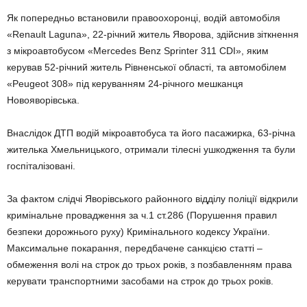
Як попередньо встановили правоохоронці, водій автомобіля
«Renault Laguna», 22-річний житель Яворова, здійснив зіткнення
з мікроавтобусом «Mercedes Benz Sprinter 311 CDI», яким
керував 52-річний житель Рівненської області, та автомобілем
«Peugeot 308» під керуванням 24-річного мешканця
Новояворівська.
Внаслідок ДТП водій мікроавтобуса та його пасажирка, 63-річна
жителька Хмельницького, отримали тілесні ушкодження та були
госпіталізовані.
За фактом слідчі Яворівського районного відділу поліції відкрили
кримінальне провадження за ч.1 ст.286 (Порушення правил
безпеки дорожнього руху) Кримінального кодексу України.
Максимальне покарання, передбачене санкцією статті –
обмеження волі на строк до трьох років, з позбавленням права
керувати транспортними засобами на строк до трьох років.