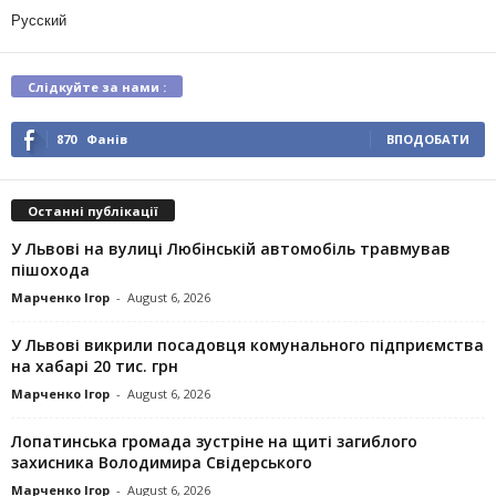
Русский
Слідкуйте за нами :
870
Фанів
ВПОДОБАТИ
Останні публікації
У Львові на вулиці Любінській автомобіль травмував
пішохода
Марченко Ігор
-
August 6, 2026
У Львові викрили посадовця комунального підприємства
на хабарі 20 тис. грн
Марченко Ігор
-
August 6, 2026
Лопатинська громада зустріне на щиті загиблого
захисника Володимира Свідерського
Марченко Ігор
-
August 6, 2026