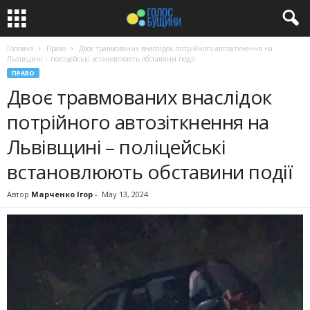
Головна
Право
Двоє травмованих внаслідок потрійного автозіткнення на
Львівщині – поліцейські встановлюють обставини події
ПРАВО
Двоє травмованих внаслідок
потрійного автозіткнення на
Львівщині – поліцейські
встановлюють обставини події
Автор
Марченко Ігор
-
May 13, 2024