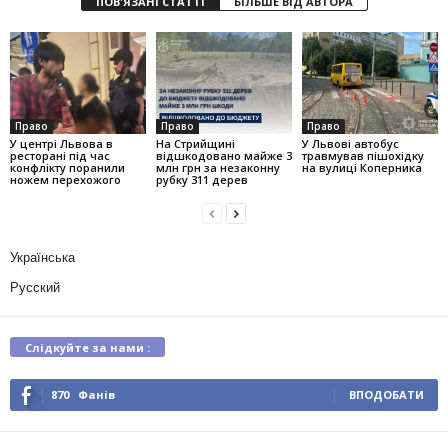
ПОВ'ЯЗАНІ СТАТТІ
БІЛЬШЕ ВІД АВТОРА
Право
Право
Право
У центрі Львова в
На Стрийщині
У Львові автобус
ресторані під час
відшкодовано майже 3
травмував пішохідку
конфлікту поранили
млн грн за незаконну
на вулиці Коперника
ножем перехожого
рубку 311 дерев
Українська
Русский
Слідкуйте за нами :
870
Фанів
ВПОДОБАТИ