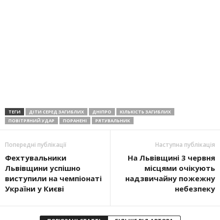
ТЕГИ
ДІТИ СЕРЕД ЗАГИБЛИХ
ДНІПРО
КІЛЬКІСТЬ ЗАГИБЛИХ
ПОВІТРЯНИЙ УДАР
ПОРАНЕНІ
РЯТУВАЛЬНИК
Попередні публікації
Наступна публікація
Фехтувальники
На Львівщині 3 червня
Львівщини успішно
місцями очікують
виступили на чемпіонаті
надзвичайну пожежну
України у Києві
небезпеку