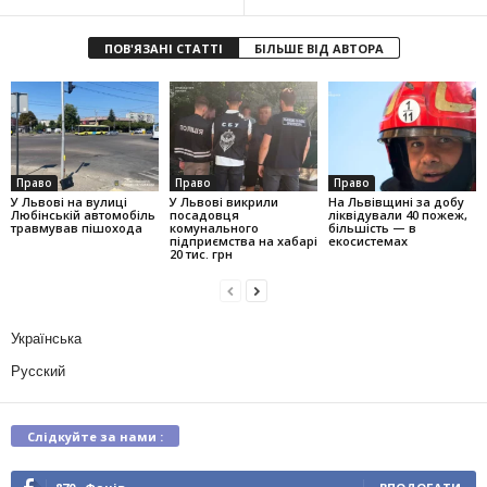
ПОВ'ЯЗАНІ СТАТТІ
БІЛЬШЕ ВІД АВТОРА
Право
Право
Право
У Львові на вулиці
У Львові викрили
На Львівщині за добу
Любінській автомобіль
посадовця
ліквідували 40 пожеж,
травмував пішохода
комунального
більшість — в
підприємства на хабарі
екосистемах
20 тис. грн
Українська
Русский
Слідкуйте за нами :