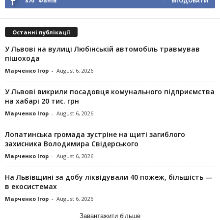
870
Фанів
ВПОДОБАТИ
Останні публікації
У Львові на вулиці Любінській автомобіль травмував
пішохода
Марченко Ігор
-
August 6, 2026
У Львові викрили посадовця комунального підприємства
на хабарі 20 тис. грн
Марченко Ігор
-
August 6, 2026
Лопатинська громада зустріне на щиті загиблого
захисника Володимира Свідерського
Марченко Ігор
-
August 6, 2026
На Львівщині за добу ліквідували 40 пожеж, більшість —
в екосистемах
Марченко Ігор
-
August 6, 2026
Завантажити більше