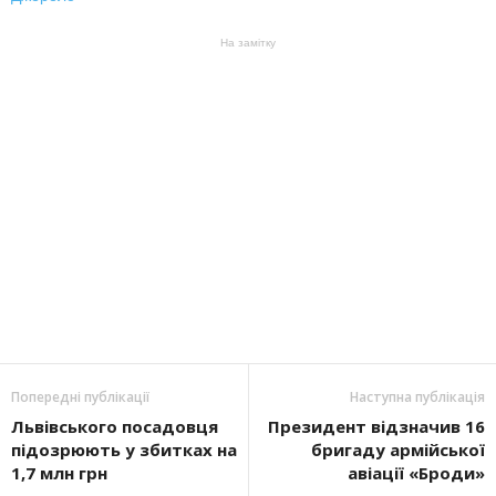
На замітку
Попередні публікації
Наступна публікація
Львівського посадовця
Президент відзначив 16
підозрюють у збитках на
бригаду армійської
1,7 млн грн
авіації «Броди»