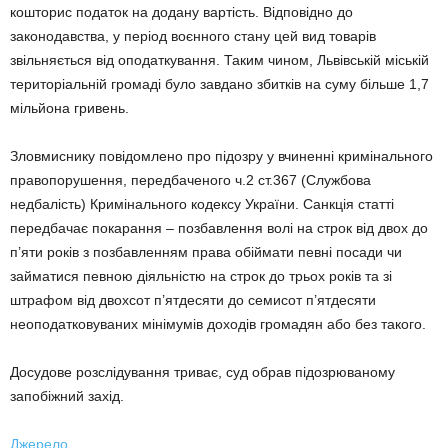
кошторис податок на додану вартість. Відповідно до
законодавства, у період воєнного стану цей вид товарів
звільняється від оподаткування. Таким чином, Львівській міській
територіальній громаді було завдано збитків на суму більше 1,7
мільйона гривень.
Зловмиснику повідомлено про підозру у вчиненні кримінального
правопорушення, передбаченого ч.2 ст.367 (Службова
недбалість) Кримінального кодексу України. Санкція статті
передбачає покарання – позбавлення волі на строк від двох до
п’яти років з позбавленням права обіймати певні посади чи
займатися певною діяльністю на строк до трьох років та зі
штрафом від двохсот п’ятдесяти до семисот п’ятдесяти
неоподатковуваних мінімумів доходів громадян або без такого.
Досудове розслідування триває, суд обрав підозрюваному
запобіжний захід.
Джерело