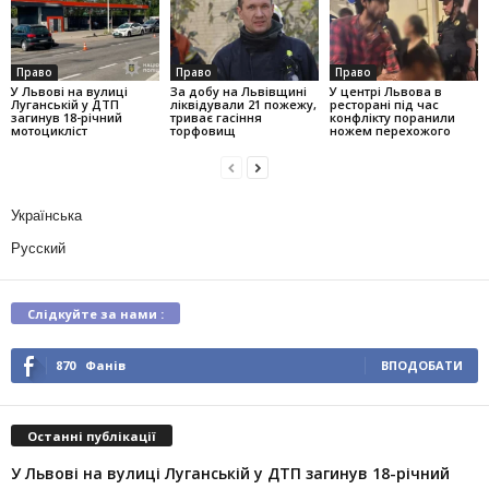
Право
Право
Право
У Львові на вулиці
За добу на Львівщині
У центрі Львова в
Луганській у ДТП
ліквідували 21 пожежу,
ресторані під час
загинув 18-річний
триває гасіння
конфлікту поранили
мотоцикліст
торфовищ
ножем перехожого
Українська
Русский
Слідкуйте за нами :
870
Фанів
ВПОДОБАТИ
Останні публікації
У Львові на вулиці Луганській у ДТП загинув 18-річний