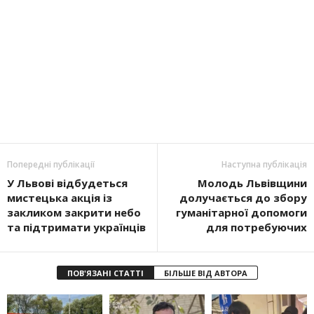
Попередні публікації
Наступна публікація
У Львові відбудеться
Молодь Львівщини
мистецька акція із
долучається до збору
закликом закрити небо
гуманітарної допомоги
та підтримати українців
для потребуючих
ПОВ'ЯЗАНІ СТАТТІ
БІЛЬШЕ ВІД АВТОРА