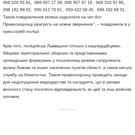
068 020 55 81, 068 097 17 08, 098 957 97 18, 068 310 91 86,
098 182 89 02, 095 912 70 61, 093 422 58 45, 098 182 89 01.
Також повідомлення можна надсилати на чат-бот.
Правоохоронці реагують на кожне звернення”, – повідомили в у
пресслужбі поліції.
Крім того, поліцейські Львівщини спільно з нацгвардійцями,
бійцями територіальної оборони та представниками
громадських формувань у посиленому режимі патрулюють
вулиці Львова та інших населених пунктів області, а також несуть
службу на блокпостах. Також правоохоронці проводять заходи
для недопущення мародерства та нагадують, що в умовах
воєнного стану посилено відповідальність за цей та інші майнові
злочини.
На замітку