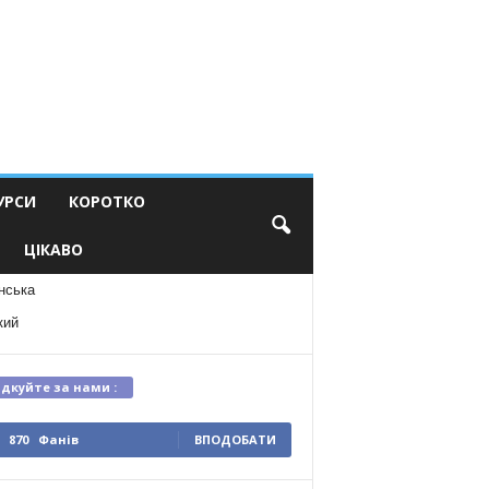
УРСИ
КОРОТКО
ЦІКАВО
нська
кий
ідкуйте за нами :
870
Фанів
ВПОДОБАТИ