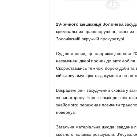
29-річного мешканця Золочева
засуди
кримінальних правопорушень, скоєних п
Золочівській окружній прокуратурі.
Суд встановив, що наприкінці серпня 20
незамкнені двері проник до автомобіля 
Скориставшись темною порою доби та ві
військову амуніцію та документи на авто
Викрадені речі засуджений сховав у зак
за винагороду. Через кілька днів він 
знайомого: переконав позичити транспор
повернув.
Загальна матеріальна шкода, завдана 
скоєного чоловіка розшукали. З’ясувало