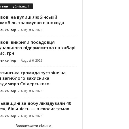
танні публікації
вові на вулиці Любінській
омобіль травмував пішохода
енко Ігор
-
August 6, 2026
ьвові викрили посадовця
унального підприємства на хабарі
ис. грн
енко Ігор
-
August 6, 2026
атинська громада зустріне на
і загиблого захисника
одимира Свідерського
енко Ігор
-
August 6, 2026
ьвівщині за добу ліквідували 40
еж, більшість — в екосистемах
енко Ігор
-
August 6, 2026
Завантажити більше