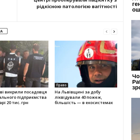
рідкісною патологією вагітності
РА
Право
ві викрили посадовця
На Львівщині за добу
ального підприємства
ліквідували 40 пожеж,
рі 20 тис. грн
більшість — в екосистемах