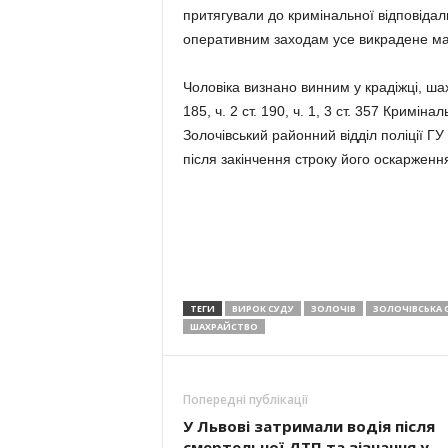
притягували до кримінальної відповідаль
оперативним заходам усе викрадене м
Чоловіка визнано винним у крадіжці, шах
185, ч. 2 ст. 190, ч. 1, 3 ст. 357 Кримі
Золочівський районний відділ поліції ГУ
після закінчення строку його оскарженн
ТЕГИ
ВИРОК СУДУ
ЗОЛОЧІВ
ЗОЛОЧІВСЬКА 
ШАХРАЙСТВО
Попередні публікації
У Львові затримали водія після
смертельної ДТП та зізнання у