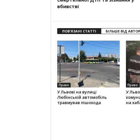
вбивстві
ПОВ'ЯЗАНІ СТАТТІ
БІЛЬШЕ ВІД АВТО
Право
Право
У Львові на вулиці
У Льво
Любінській автомобіль
комун
травмував пішохода
на хаба