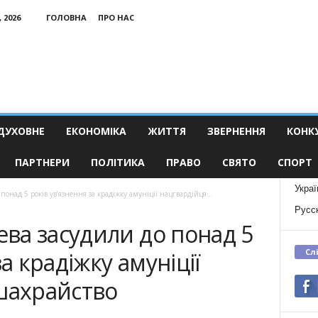
 2026
ГОЛОВНА
ПРО НАС
ДУХОВНЕ
ЕКОНОМІКА
ЖИТТЯ
ЗВЕРНЕННЯ
КОНК
ПАРТНЕРИ
ПОЛІТИКА
ПРАВО
СВЯТО
СПОРТ
Украї
онад 5 років ув’язнення за крадіжку амуніції нацгвардійця...
Русс
ва засудили до понад 5
Сл
за крадіжку амуніції
шахрайство