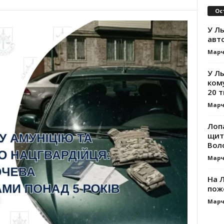
Ос
У Ль
авт
Марч
У Л
ком
20 т
Марч
Лоп
щит
Вол
Марч
На Л
пож
Марч