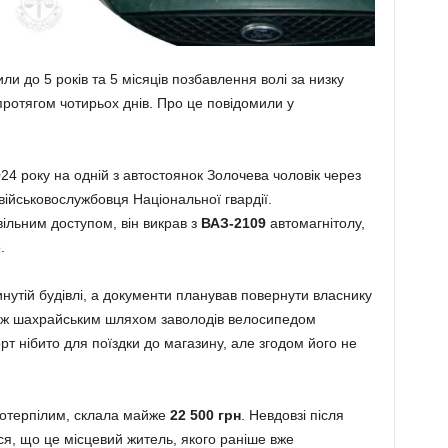
ли до 5 років та 5 місяців позбавлення волі за низку
ротягом чотирьох днів. Про це повідомили у
24 року на одній з автостоянок Золочева чоловік через
військовослужбовця Національної гвардії.
льним доступом, він викрав з
ВАЗ-2109
автомагнітолу,
.
инутій будівлі, а документи планував повернути власнику
також шахрайським шляхом заволодів велосипедом
т нібито для поїздки до магазину, але згодом його не
потерпілим, склала майже
22 500 грн
. Невдовзі після
ся, що це місцевий житель, якого раніше вже