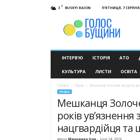
C
BUSKYI RAION
П’ЯТНИЦЯ, 7 СЕРПНЯ,
3
Голос
Бущини
ІНТЕРВ’Ю
ІСТОРІЯ
АТО
КУЛЬТУРА
ЛИСТИ
ОСВІТА
Головна
Право
Мешканця Золочева засудили до п
ПРАВО
Мешканця Золоче
років ув’язнення 
нацгвардійця та 
Автор
Марченко Ігор
-
June 24, 2026