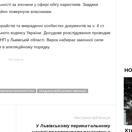
ності за злочини у сфері обігу наркотиків. Завдяки
айно повернули власникам.
райстві та викраденні особистих документів за ч. 4 ст.
нального кодексу України. Досудове розслідування проводив
 НП у Львівській області. Вирок набирає законної сили
я в апеляційному порядку.
На замітку
ОКРУЖНА ПРОКУРАТУРА
КРАДІЖКА ВІЙСЬКОВОЇ АМУНІЦІЇ
Наступна публікація
У Львівському перинатальному
центрі прооперували пацієнтку з