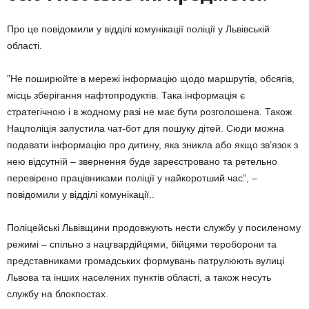
Про це повідомили у відділі комунікації поліції у Львівській
області.
”Не поширюйте в мережі інформацію щодо маршрутів, обсягів,
місць зберігання нафтопродуктів. Така інформація є
стратегічною і в жодному разі не має бути розголошена. Також
Нацполіція запустила чат-бот для пошуку дітей. Сюди можна
подавати інформацію про дитину, яка зникла або якщо зв’язок з
нею відсутній – звернення буде зареєстровано та ретельно
перевірено працівниками поліції у найкоротший час”, –
повідомили у відділі комунікації..
Поліцейські Львівщини продовжують нести службу у посиленому
режимі – спільно з нацгвардійцями, бійцями тероборони та
представниками громадських формувань патрулюють вулиці
Львова та інших населених пунктів області, а також несуть
службу на блокпостах.