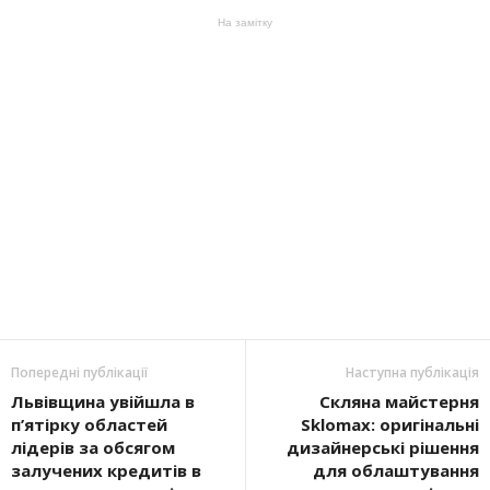
На замітку
Попередні публікації
Наступна публікація
Львівщина увійшла в
Скляна майстерня
п’ятірку областей
Sklomax: оригінальні
лідерів за обсягом
дизайнерські рішення
залучених кредитів в
для облаштування