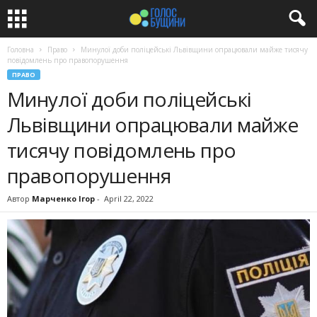
Головна
Право
Минулої доби поліцейські Львівщини опрацювали майже тисячу
повідомлень про правопорушення
ПРАВО
Минулої доби поліцейські
Львівщини опрацювали майже
тисячу повідомлень про
правопорушення
Автор
Марченко Ігор
-
April 22, 2022