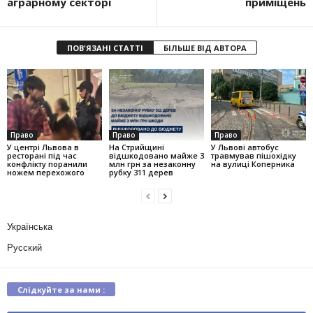
аграрному секторі
приміщень
ПОВ'ЯЗАНІ СТАТТІ
БІЛЬШЕ ВІД АВТОРА
Право
Право
Право
У центрі Львова в
На Стрийщині
У Львові автобус
ресторані під час
відшкодовано майже 3
травмував пішохідку
конфлікту поранили
млн грн за незаконну
на вулиці Коперника
ножем перехожого
рубку 311 дерев
Українська
Русский
Слідкуйте за нами :