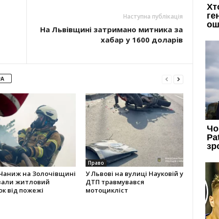
Наступна публікація
На Львівщині затримано митника за
хабар у 1600 доларів
РА
Право
 Чаниж на Золочівщині
У Львові на вулиці Науковій у
вали житловий
ДТП травмувався
к від пожежі
мотоцикліст