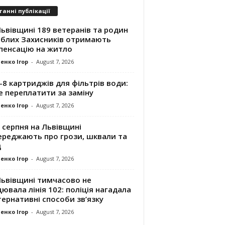
танні публікації
ьвівщині 189 ветеранів та родин
иблих Захисників отримають
пенсацію на житло
енко Ігор
-
August 7, 2026
8 картриджів для фільтрів води:
е переплатити за заміну
енко Ігор
-
August 7, 2026
 серпня на Львівщині
ереджають про грози, шквали та
д
енко Ігор
-
August 7, 2026
Львівщині тимчасово не
ювала лінія 102: поліція нагадала
ернативні способи зв’язку
енко Ігор
-
August 7, 2026