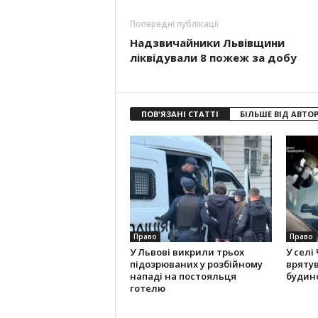
Попередні публікації
Надзвичайники Львівщини
ліквідували 8 пожеж за добу
ПОВ'ЯЗАНІ СТАТТІ
БІЛЬШЕ ВІД АВТО
Право
Право
У Львові викрили трьох
У селі
підозрюваних у розбійному
вряту
нападі на постояльця
будино
готелю