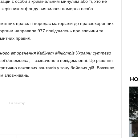
ацій є особи з кримінальним минулим або ті, хто не
у керівником фонду виявилася померла особа.
итних правил і передає матеріали до правоохоронних
і органи направили 977 повідомлень про злочини та
 митних правил.
ого вторгнення Кабінет Міністрів України суттєво
ної допомоги»
, – зазначено в повідомленні. Це рішення
ритично важливих вантажів у зону бойових дій. Важливо,
м зловживань.
На замітку