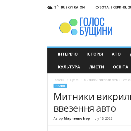
C
BUSKYI RAION
СУБОТА, 8 СЕРПНЯ, 2
3
Голос
Бущини
ІНТЕРВ’Ю
ІСТОРІЯ
АТО
КУЛЬТУРА
ЛИСТИ
ОСВІТА
Головна
Право
Митники викрили схеми незакон
ПРАВО
Митники викрили
ввезення авто
Автор
Марченко Ігор
-
July 15, 2025