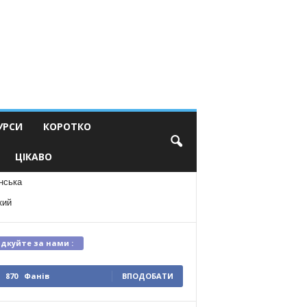
УРСИ
КОРОТКО
ЦІКАВО
нська
кий
ідкуйте за нами :
870
Фанів
ВПОДОБАТИ