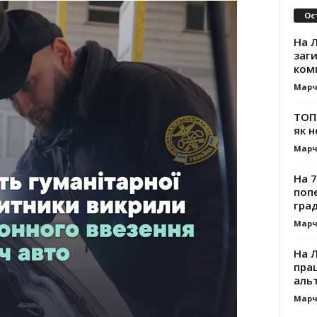
Ос
На Л
заг
ком
Марч
ТОП-
як н
Марч
На 7
поп
гра
Марч
На 
прац
альт
Марч