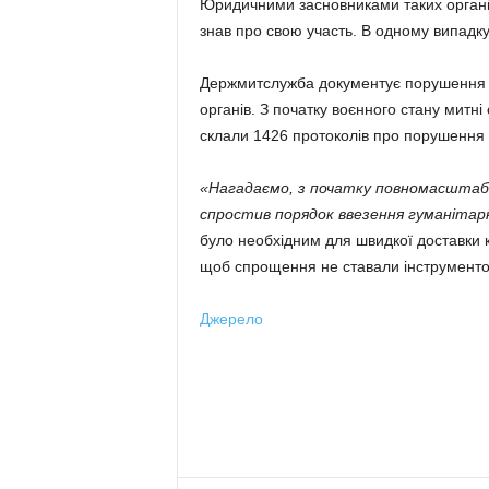
Юридичними засновниками таких організ
знав про свою участь. В одному випадк
Держмитслужба документує порушення м
органів. З початку воєнного стану митн
склали 1426 протоколів про порушення
«Нагадаємо, з початку повномасштабн
спростив порядок ввезення гуманітар
було необхідним для швидкої доставки к
щоб спрощення не ставали інструменто
Джерело