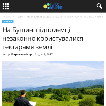
Головна
Право
На Бущині підприємці незаконно користувалися гектарами землі
ПРАВО
На Бущині підприємці
незаконно користувалися
гектарами землі
Автор
Марченко Ігор
-
August 9, 2017