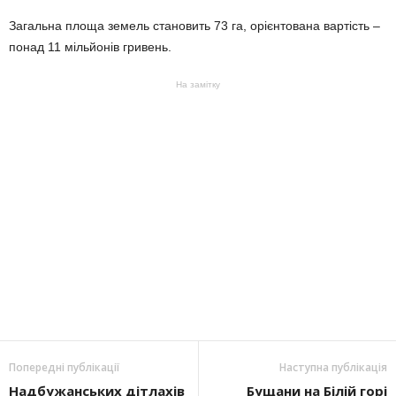
Загальна площа земель становить 73 га, орієнтована вартість –
понад 11 мільйонів гривень.
На замітку
Попередні публікації
Наступна публікація
Надбужанських дітлахів
Бущани на Білій горі