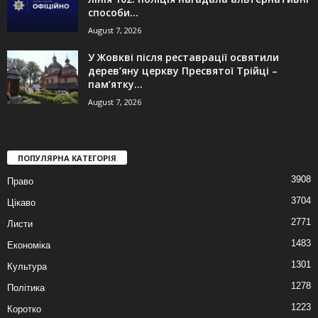
способи...
August 7, 2026
У Жовкві після реставрації освятили
дерев’яну церкву Пресвятої Трійці –
пам’ятку...
August 7, 2026
ПОПУЛЯРНА КАТЕГОРІЯ
3908
Право
3704
Цікаво
2771
Листи
1483
Економіка
1301
Культура
1278
Політика
1223
Коротко