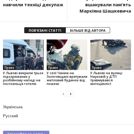
навчили техніці декупаж
вшанували пам’ять
Маркіяна Шашкевича
ПОВ'ЯЗАНІ СТАТТІ
БІЛЬШЕ ВІД АВТОРА
Право
Право
Право
У Львові викрили трьох
У селі Чаниж на
У Львові на вулиці
підозрюваних у
Золочівщині врятували
Науковій у ДТП
розбійному нападі на
житловий будинок від
травмувався
постояльця готелю
пожежі
мотоцикліст
Українська
Русский
Слідкуйте за нами :