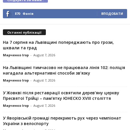
870
Фанів
ВПОДОБАТИ
Останні публікації
На 7 серпня на Львівщині попереджають про грози,
шквали та град
Марченко Ігор
-
August 7, 2026
На Львівщині тимчасово не працювала лінія 102: поліція
нагадала альтернативні способи зв’язку
Марченко Ігор
-
August 7, 2026
У Жовкві після реставрації освятили дерев’яну церкву
Пресвятої Трійці – пам’ятку ЮНЕСКО XVIII століття
Марченко Ігор
-
August 7, 2026
У Яворівській громаді перекриють рух через чемпіонат
України з велоспорту