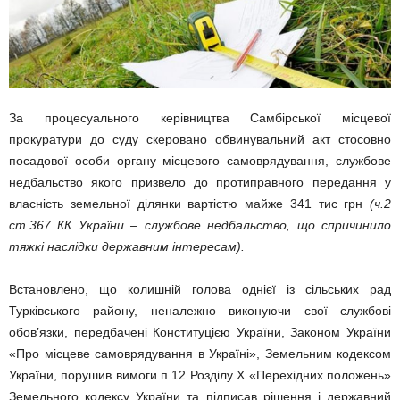
За процесуального керівництва Самбірської місцевої
прокуратури до суду скеровано обвинувальний акт стосовно
посадової особи органу місцевого самоврядування, службове
недбальство якого призвело до протиправного передання у
власність земельної ділянки вартістю майже 341 тис грн
(ч.2
ст.367 КК України – службове недбальство, що спричинило
тяжкі наслідки державним інтересам).
Встановлено, що колишній голова однієї із сільських рад
Турківського району, неналежно виконуючи свої службові
обов’язки, передбачені Конституцією України, Законом України
«Про місцеве самоврядування в Україні», Земельним кодексом
України, порушив вимоги п.12 Розділу Х «Перехідних положень»
Земельного кодексу України та підписав рішення і державний