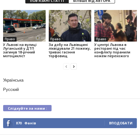
ПОВ'ЯЗАНІ СТАТТІ
БІЛЬШЕ ВІД АВТОРА
Право
Право
Право
У Львові на вулиці
За добу на Львівщині
У центрі Львова в
Луганській у ДТП
ліквідували 21 пожежу,
ресторані під час
загинув 18-річний
триває гасіння
конфлікту поранили
мотоцикліст
торфовищ
ножем перехожого
Українська
Русский
Слідкуйте за нами :
870
Фанів
ВПОДОБАТИ