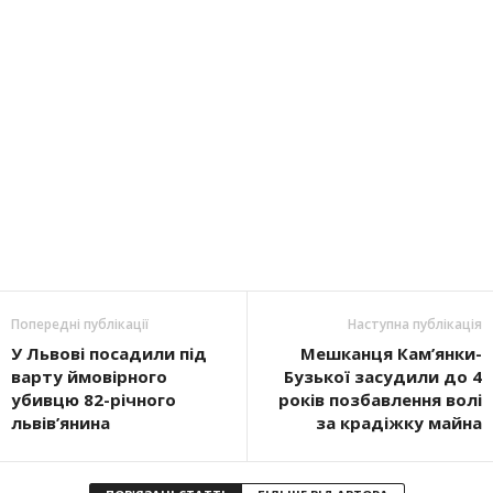
Попередні публікації
Наступна публікація
У Львові посадили під
Мешканця Кам’янки-
варту ймовірного
Бузької засудили до 4
убивцю 82-річного
років позбавлення волі
львів’янина
за крадіжку майна