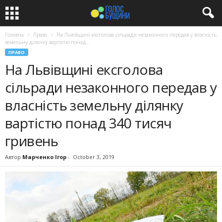
Головна
Право
На Львівщині ексголова сільради незаконного передав у власність
земельну ділянку вартістю понад...
ПРАВО
На Львівщині ексголова
сільради незаконного передав у
власність земельну ділянку
вартістю понад 340 тисяч
гривень
Автор
Марченко Ігор
-
October 3, 2019