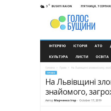
C
BUSKYI RAION
П’ЯТНИЦЯ, 7 СЕРПНЯ,
3
Голос
Бущини
ІНТЕРВ’Ю
ІСТОРІЯ
АТО
КУЛЬТУРА
ЛИСТИ
ОСВІТА
Головна
Право
На Львівщині зловмиснику, який 
ПРАВО
На Львівщині зло
знайомого, загрож
Автор
Марченко Ігор
-
October 17, 2019