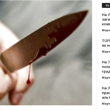
Ос
На Л
заг
ком
Марч
ТОП-
як н
Марч
На 7
поп
гра
Марч
На 
прац
альт
Марч