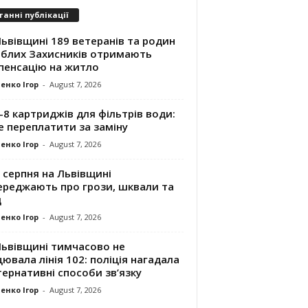
танні публікації
ьвівщині 189 ветеранів та родин
иблих Захисників отримають
пенсацію на житло
енко Ігор
-
August 7, 2026
8 картриджів для фільтрів води:
е переплатити за заміну
енко Ігор
-
August 7, 2026
 серпня на Львівщині
ереджають про грози, шквали та
д
енко Ігор
-
August 7, 2026
Львівщині тимчасово не
ювала лінія 102: поліція нагадала
ернативні способи зв’язку
енко Ігор
-
August 7, 2026