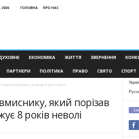
 2026
ГОЛОВНА
ПРО НАС
ДУХОВНЕ
ЕКОНОМІКА
ЖИТТЯ
ЗВЕРНЕННЯ
КОНК
ПАРТНЕРИ
ПОЛІТИКА
ПРАВО
СВЯТО
СПОРТ
Украї
порізав знайомого, загрожує 8 років неволі
Русс
вмиснику, який порізав
Сл
ує 8 років неволі