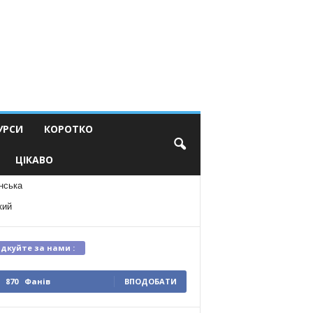
УРСИ
КОРОТКО
ЦІКАВО
нська
кий
ідкуйте за нами :
870
Фанів
ВПОДОБАТИ