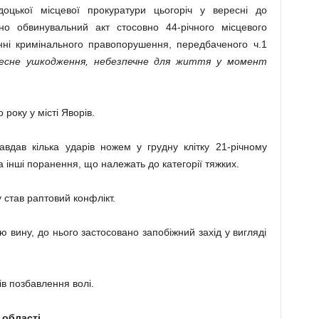
доцької місцевої прокуратури цьогоріч у вересні до
но обвинувальний акт стосовно 44-річного місцевого
нні кримінального правопорушення, передбаченого ч.1
лесне ушкодження, небезпечне для життя у момент
року у місті Яворів.
авдав кілька ударів ножем у грудну клітку 21-річному
інші поранення, що належать до категорії тяжких.
 став раптовий конфлікт.
 вину, до нього застосовано запобіжний захід у вигляді
ів позбавлення волі.
 області