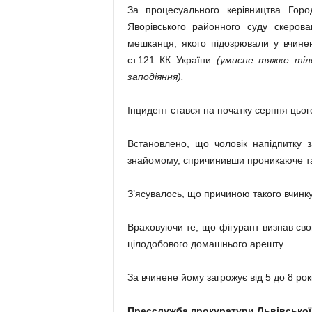
За процесуального керівництва Горо
Яворівського районного суду скерова
мешканця, якого підозрювали у вчине
ст.121 КК України
(умисне тяжке ті
заподіяння).
Інцидент стався на початку серпня цього 
Встановлено, що чоловік напідпитку з
знайомому, спричинивши проникаюче та 
З’ясувалось, що причиною такого вчинку
Враховуючи те, що фігурант визнав свою
цілодобового домашнього арешту.
За вчинене йому загрожує від 5 до 8 рок
Пресслужба прокуратури Львівської