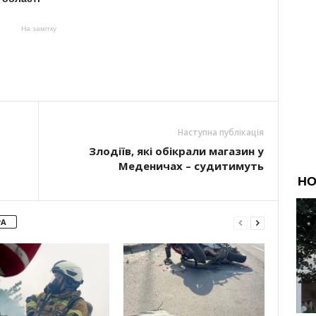
На замітку
Наступна публікація
Злодіїв, які обікрали магазин у
Меденичах – судитимуть
РА