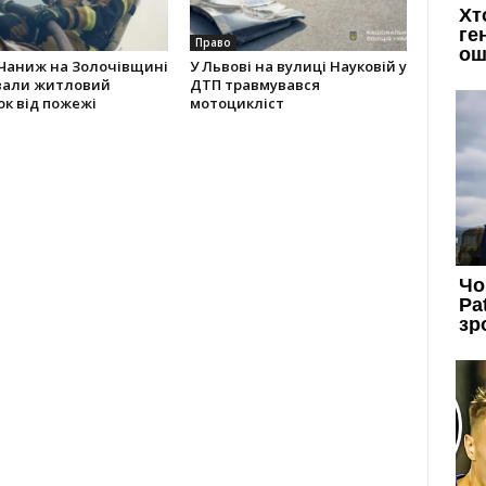
Право
 Чаниж на Золочівщині
У Львові на вулиці Науковій у
вали житловий
ДТП травмувався
к від пожежі
мотоцикліст