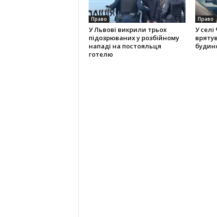
Право
Право
У Львові викрили трьох
У селі
підозрюваних у розбійному
вряту
нападі на постояльця
будино
готелю