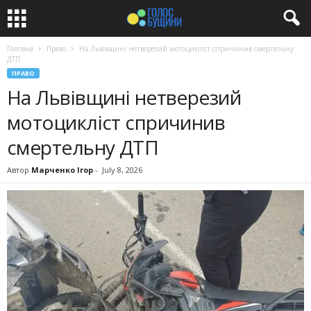
Головна
Право
На Львівщині нетверезий мотоцикліст спричинив смертельну
ДТП
ПРАВО
На Львівщині нетверезий
мотоцикліст спричинив
смертельну ДТП
Автор
Марченко Ігор
-
July 8, 2026