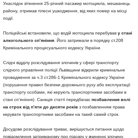
Унаслідок зіткнення 25-річний пасажир мотоцикла, мешканець
району, отримав тілесні ушкодження, від яких помер на місці
події.
Поліцейські встановили, що водій мотоцикла перебував
у стані
алкогольного сп’яніння
. Його затримали в порядку ст.208
Кримінального процесуального кодексу України.
Слідчі відділу розслідування злочинів у сфері транспорту
слідчого управління поліції Львівщини відкрили кримінальне
провадження за ч.3 ст.286-1 Кримінального кодексу України
(порушення правил безпеки дорожнього руху або експлуатації
транспорту особами, які керують транспортними засобами в
стані сп’яніння). Санкція статті передбачає
позбавлення волі
на строк від п’яти до десяти років
з позбавленням права
керувати транспортними засобами на такий самий строк.
Досудове розслідування триває, вирішується питання щодо
повідомлення затриманому про підозру у вчиненні злочину.