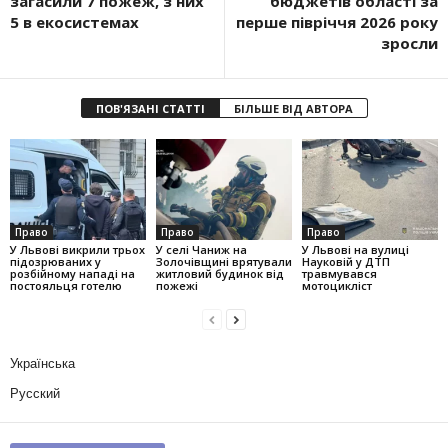
загасили 7 пожеж, з них
бюджетів області за
5 в екосистемах
перше півріччя 2026 року
зросли
ПОВ'ЯЗАНІ СТАТТІ
БІЛЬШЕ ВІД АВТОРА
Право
Право
Право
У Львові викрили трьох
У селі Чаниж на
У Львові на вулиці
підозрюваних у
Золочівщині врятували
Науковій у ДТП
розбійному нападі на
житловий будинок від
травмувався
постояльця готелю
пожежі
мотоцикліст
Українська
Русский