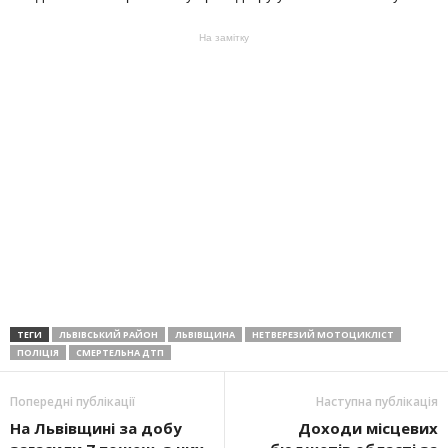
На замітку
ТЕГИ
ЛЬВІВСЬКИЙ РАЙОН
ЛЬВІВЩИНА
НЕТВЕРЕЗИЙ МОТОЦИКЛІСТ
ПОЛІЦІЯ
СМЕРТЕЛЬНА ДТП
Попередні публікації
Наступна публікація
На Львівщині за добу
Доходи місцевих