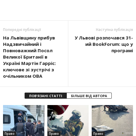
Попередні публікації
Наступна публікація
На Львівщину прибув
У Львові розпочався 31-
Надзвичайний і
ий BookForum: що у
Повноважний Посол
програмі
Великої Британії в
Україні Мартін Гарріс:
ключове зі зустрічі з
очільником ОВА
ПОВ'ЯЗАНІ СТАТТІ
БІЛЬШЕ ВІД АВТОРА
Право
Право
Право