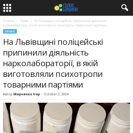
Головна
Право
На Львівщині поліцейські припинили діяльність
нарколабораторії, в якій виготовляли психотропи товарними партіями
ПРАВО
На Львівщині поліцейські
припинили діяльність
нарколабораторії, в якій
виготовляли психотропи
товарними партіями
Автор
Марченко Ігор
-
October 2, 2024