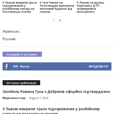
У Львові викрили трьох
У селі Чаниж на
У Львові на вулиці
підозрюваних у
Золочівщині врятували
Науковій у ДТП
розбійному нападі на
житловий будинок від
травмувався
постояльця готелю
пожежі
мотоцикліст
Українська
Русский
Слідкуйте за нами :
870
Фанів
ВПОДОБАТИ
Останні публікації
Загибель Романа Гука з Добрянів офіційно підтверджено
Марченко Ігор
-
August 7, 2026
У Львові викрили трьох підозрюваних у розбійному
нападі на постояльця готелю