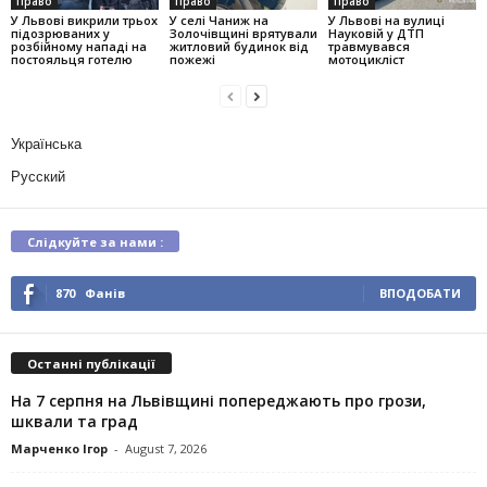
Право
Право
Право
У Львові викрили трьох
У селі Чаниж на
У Львові на вулиці
підозрюваних у
Золочівщині врятували
Науковій у ДТП
розбійному нападі на
житловий будинок від
травмувався
постояльця готелю
пожежі
мотоцикліст
Українська
Русский
Слідкуйте за нами :
870
Фанів
ВПОДОБАТИ
Останні публікації
На 7 серпня на Львівщині попереджають про грози,
шквали та град
Марченко Ігор
-
August 7, 2026