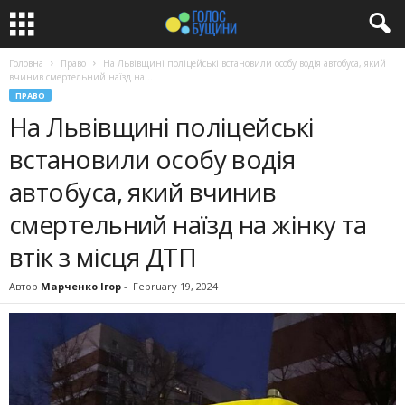
Головна
Право
На Львівщині поліцейські встановили особу водія автобуса, який
вчинив смертельний наїзд на...
ПРАВО
На Львівщині поліцейські
встановили особу водія
автобуса, який вчинив
смертельний наїзд на жінку та
втік з місця ДТП
Автор
Марченко Ігор
-
February 19, 2024