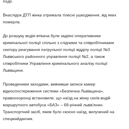
події.
Внаслідок ДТП жінка отримала тілесні ушкодження, від яких
померла.
До розшуку водія-втікача були задіяні оперативники
кримінальної поліції спільно з слідчими та співробітниками
сектору реагування патрульної поліції відділу поліції №3
Львівського районного управління поліції №2, а також
співробітники Управління кримінального аналізу поліції
Львівщини.
Проведеними заходами, вивчивши записи камер
відеоспостереження системи «Безпечна Львівщина»,
правоохоронці встановили, що наїзд на жінку скоїв водій
маршрутного автобуса «БАЗ» – 68-річний львів’янин.
Транспортний засіб, яким було скоєно наїзд, вилучений на
спецмайданчик.