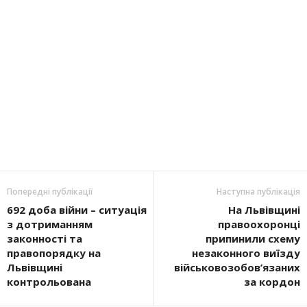
Попередні публікації
Наступна публікація
692 доба війни – ситуація
На Львівщині
з дотриманням
правоохоронці
законності та
припинили схему
правопорядку на
незаконного виїзду
Львівщині
військовозобов’язаних
контрольована
за кордон