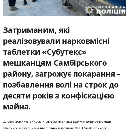
Затриманим, які
реалізовували нарковмісні
таблетки «Субутекс»
мешканцям Самбірського
району, загрожує покарання –
позбавлення волі на строк до
десяти років з конфіскацією
майна.
Зловмисників викрили оперативники кримінальної поліції
спільно зі слідчими відділення поліції №1 Самбірського