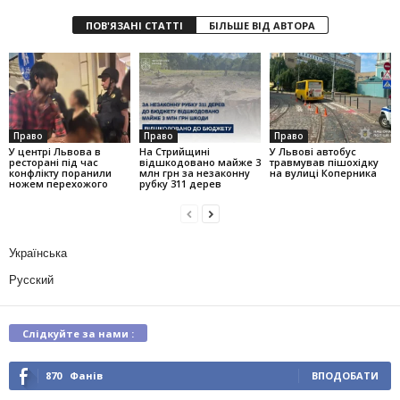
ПОВ'ЯЗАНІ СТАТТІ
БІЛЬШЕ ВІД АВТОРА
Право
Право
Право
У центрі Львова в
На Стрийщині
У Львові автобус
ресторані під час
відшкодовано майже 3
травмував пішохідку
конфлікту поранили
млн грн за незаконну
на вулиці Коперника
ножем перехожого
рубку 311 дерев
Українська
Русский
Слідкуйте за нами :
870
Фанів
ВПОДОБАТИ