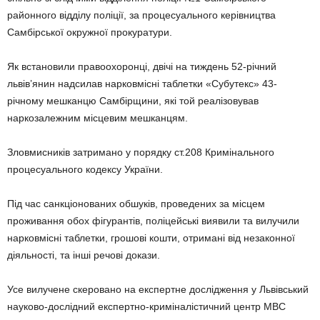
районного відділу поліції, за процесуального керівництва
Самбірської окружної прокуратури.
Як встановили правоохоронці, двічі на тиждень 52-річний
львів’янин надсилав нарковмісні таблетки «Субутекс» 43-
річному мешканцю Самбірщини, які той реалізовував
наркозалежним місцевим мешканцям.
Зловмисників затримано у порядку ст.208 Кримінального
процесуального кодексу України.
Під час санкціонованих обшуків, проведених за місцем
проживання обох фігурантів, поліцейські виявили та вилучили
нарковмісні таблетки, грошові кошти, отримані від незаконної
діяльності, та інші речові докази.
Усе вилучене скеровано на експертне дослідження у Львівський
науково-дослідний експертно-криміналістичний центр МВС