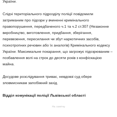
України.
Слідчі територіального підрозділу поліції повідомили
затриманим про підозри у вчиненні кримінального
правопорушення, передбаченого ч.1 та ч.2 ст.307 (Незаконне
виробництво, виготовлення, придбання, зберігання,
перевезення, пересилання чи збут наркотичних засобів,
психотропних речовин або їх аналогів) Кримінального кодексу
України. Максимальне покарання, що загрожує підозрюваним –
позбавлення волі на строк до десяти років з конфіскацією
майна.
Досудове розслідування триває, невдовзі суд обере
зловмисникам запобіжний захід.
Відділ комунікації поліції Львівської області
На замітку