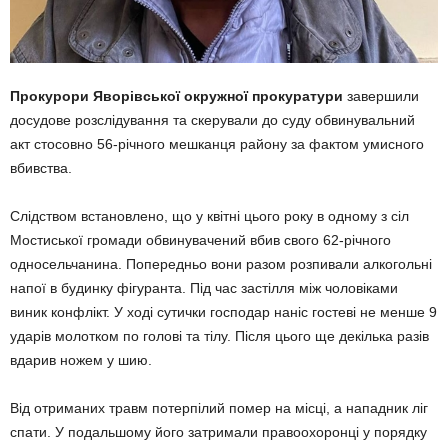
Прокурори Яворівської окружної прокуратури
завершили
досудове розслідування та скерували до суду обвинувальний
акт стосовно 56-річного мешканця району за фактом умисного
вбивства.
Слідством встановлено, що у квітні цього року в одному з сіл
Мостиської громади обвинувачений вбив свого 62-річного
односельчанина. Попередньо вони разом розпивали алкогольні
напої в будинку фігуранта. Під час застілля між чоловіками
виник конфлікт. У ході сутички господар наніс гостеві не менше 9
ударів молотком по голові та тілу. Після цього ще декілька разів
вдарив ножем у шию.
Від отриманих травм потерпілий помер на місці, а нападник ліг
спати. У подальшому його затримали правоохоронці у порядку