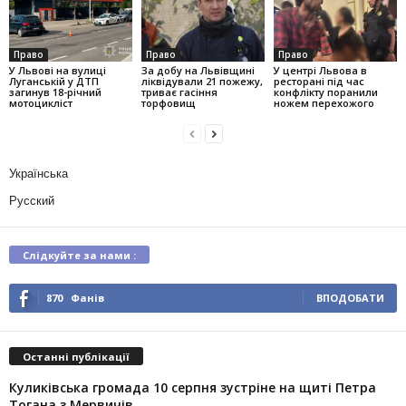
Право
Право
Право
У Львові на вулиці
За добу на Львівщині
У центрі Львова в
Луганській у ДТП
ліквідували 21 пожежу,
ресторані під час
загинув 18-річний
триває гасіння
конфлікту поранили
мотоцикліст
торфовищ
ножем перехожого
Українська
Русский
Слідкуйте за нами :
870
Фанів
ВПОДОБАТИ
Останні публікації
Куликівська громада 10 серпня зустріне на щиті Петра
Тогана з Мервичів