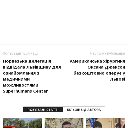
Попередні публікації
Наступна публікація
Норвезька делегація
Американська хірургиня
відвідала Львівщину для
Оксана Джексон
ознайомлення з
безкоштовно оперує у
медичними
Львові
можливостями
Superhumans Center
ПОВ'ЯЗАНІ СТАТТІ
БІЛЬШЕ ВІД АВТОРА