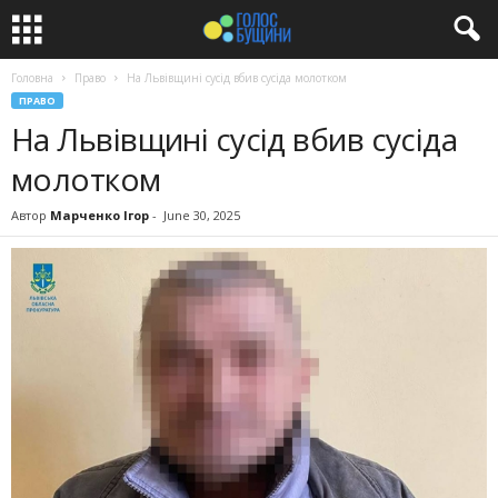
Головна
Право
На Львівщині сусід вбив сусіда молотком
ПРАВО
На Львівщині сусід вбив сусіда
молотком
Автор
Марченко Ігор
-
June 30, 2025