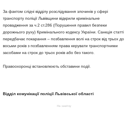
За фактом слідчі відділу розслідування злочинів у сфері
транспорту поліції Львівщини відкрили кримінальне
провадження за ч.2 ст.286 (Порушення правил безпеки
дорожнього руху) Кримінального кодексу України. Санкція статті
передбачає покарання – позбавлення волі на строк від трьох до
восьми років з позбавленням права керувати транспортними
засобами на строк до трьох років або без такого.
Правоохоронці встановлюють обставини події.
Відділ комунікації поліції Львівської області
На замітку