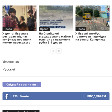
Право
Право
Право
У центрі Львова в
На Стрийщині
У Львові автобус
ресторані під час
відшкодовано майже 3
травмував пішохідку
конфлікту поранили
млн грн за незаконну
на вулиці Коперника
ножем перехожого
рубку 311 дерев
Українська
Русский
Слідкуйте за нами :
870
Фанів
ВПОДОБАТИ