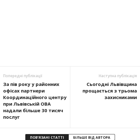
Попередні публікації
Наступна публікація
За пів року у районних
Сьогодні Львівщина
офісах партнери
прощається з трьома
Координаційного центру
захисниками
при Львівській ОВА
надали більше 30 тисяч
послуг
ПОВ'ЯЗАНІ СТАТТІ
БІЛЬШЕ ВІД АВТОРА