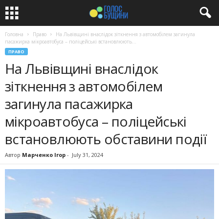
Головна
Право
На Львівщині внаслідок зіткнення з автомобілем загинула
пасажирка мікроавтобуса – поліцейські встановлюють...
ПРАВО
На Львівщині внаслідок
зіткнення з автомобілем
загинула пасажирка
мікроавтобуса – поліцейські
встановлюють обставини події
Автор
Марченко Ігор
-
July 31, 2024