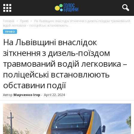
Головна
Право
На Львівщині внаслідок зіткнення з дизель-поїздом травмований
водій легковика – поліцейські встановлюють...
ПРАВО
На Львівщині внаслідок
зіткнення з дизель-поїздом
травмований водій легковика –
поліцейські встановлюють
обставини події
Автор
Марченко Ігор
-
April 22, 2024