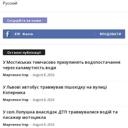
Русский
Слідкуйте за нами :
870
Фанів
ВПОДОБАТИ
Останні публікації
У Мостиськах тимчасово призупинять водопостачання
через каламутність води
Марченко Ігор
-
August 8, 2026
У Львові автобус травмував пішохідку на вулиці
Коперника
Марченко Ігор
-
August 8, 2026
У селі Лопушна внаслідок ДТП травмувалися водій та
пасажир мотоцикла
Марченко Ігор
-
August 8, 2026