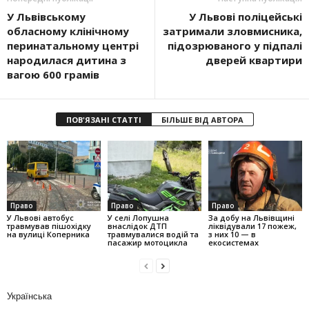
У Львівському
У Львові поліцейські
обласному клінічному
затримали зловмисника,
перинатальному центрі
підозрюваного у підпалі
народилася дитина з
дверей квартири
вагою 600 грамів
ПОВ'ЯЗАНІ СТАТТІ
БІЛЬШЕ ВІД АВТОРА
Право
Право
Право
У Львові автобус
У селі Лопушна
За добу на Львівщині
травмував пішохідку
внаслідок ДТП
ліквідували 17 пожеж,
на вулиці Коперника
травмувалися водій та
з них 10 — в
пасажир мотоцикла
екосистемах
Українська