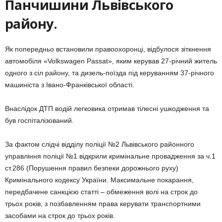
Панчишини Львівського
району.
Як попередньо встановили правоохоронці, відбулося зіткнення
автомобіля «Volkswagen Passat», яким керував 27-річний житель
одного з сіл району, та дизель-поїзда під керуванням 37-річного
машиніста з Івано-Франківської області.
Внаслідок ДТП водій легковика отримав тілесні ушкодження та
був госпіталізований.
За фактом слідчі відділу поліції №2 Львівського районного
управління поліції №1 відкрили кримінальне провадження за ч.1
ст.286 (Порушення правил безпеки дорожнього руху)
Кримінального кодексу України. Максимальне покарання,
передбачене санкцією статті – обмеження волі на строк до
трьох років, з позбавленням права керувати транспортними
засобами на строк до трьох років.