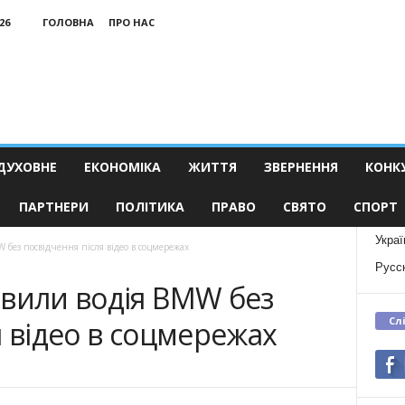
26
ГОЛОВНА
ПРО НАС
ДУХОВНЕ
ЕКОНОМІКА
ЖИТТЯ
ЗВЕРНЕННЯ
КОНК
ПАРТНЕРИ
ПОЛІТИКА
ПРАВО
СВЯТО
СПОРТ
Украї
 без посвідчення після відео в соцмережах
Русс
явили водія BMW без
Сл
я відео в соцмережах