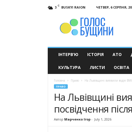
C
BUSKYI RAION
ЧЕТВЕР, 6 СЕРПНЯ, 20
3
Голос
Бущини
ІНТЕРВ’Ю
ІСТОРІЯ
АТО
КУЛЬТУРА
ЛИСТИ
ОСВІТА
Головна
Право
На Львівщині виявили водія BMW
ПРАВО
На Львівщині ви
посвідчення післ
Автор
Марченко Ігор
-
July 1, 2026