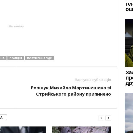
На замітку
ИНА
ПОЛІЦІЯ
ПОРУШЕННЯ ПДР
Наступна публікація
Розшук Михайла Мартинишина зі
Стрийського району припинено
РА