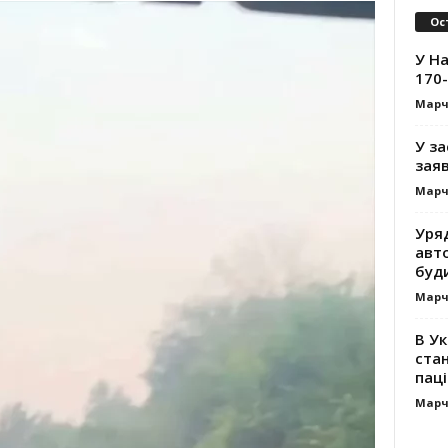
Ос
У На
170-
Марч
У за
заяв
Марч
Уря
авт
буд
Марч
В Ук
стан
паці
Марч