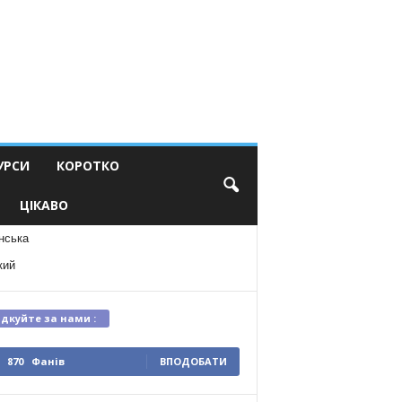
УРСИ
КОРОТКО
ЦІКАВО
нська
кий
ідкуйте за нами :
870
Фанів
ВПОДОБАТИ