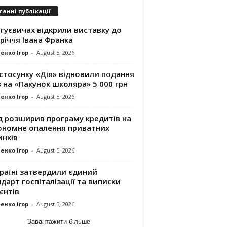
танні публікації
гуєвичах відкрили виставку до
річчя Івана Франка
енко Ігор
-
August 5, 2026
стосунку «Дія» відновили подання
 на «Пакунок школяра» 5 000 грн
енко Ігор
-
August 5, 2026
д розширив програму кредитів на
ономне опалення приватних
инків
енко Ігор
-
August 5, 2026
раїні затвердили єдиний
дарт госпіталізації та виписки
єнтів
енко Ігор
-
August 5, 2026
Завантажити більше