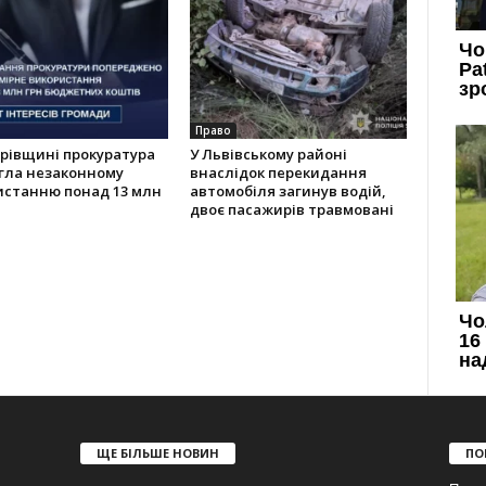
Право
рівщині прокуратура
У Львівському районі
гла незаконному
внаслідок перекидання
истанню понад 13 млн
автомобіля загинув водій,
двоє пасажирів травмовані
ЩЕ БІЛЬШЕ НОВИН
ПО