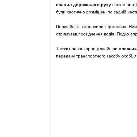
правил дорожнього руху
водієм авто
були хаотично розміщені по задній част
Поліцейські встановили керманича. Ни
отримував посвідчення водія. Подію оп
Також правоохоронці знайшли
власник
передачу транспортного засобу особі, я