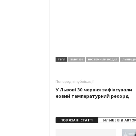
ТЕГИ
BMW 430
ІНОЗЕМНИЙ ВОДІЙ
ЛЬВІВЩ
Попередні публікації
У Львові 30 червня зафіксували
новий температурний рекорд
ПОВ'ЯЗАНІ СТАТТІ
БІЛЬШЕ ВІД АВТО