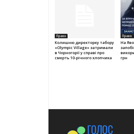
Право
Право
Колишню директорку табору
На Яво
«Olympic Village» затримали
запобі
в Чорногорії у справі про
викор
смерть 10-річного хлопчика
грн