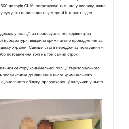
ї 500 доларів США, погрожуючи тим, що у випадку, якщо
у суму, він оприлюднить у мережі Інтернет відео
дрозділу поліції, за процесуального керівництва
вої прокуратури, відкрили кримінальне провадження за
одексу України. Санкція статті передбачає покарання –
 або позбавлення волі на той самий строк.
ивники сектору кримінальної поліції територіального
сть зловмисника до вчинення цього кримінального
нкціонованого обшуку, правоохоронці вилучили у нього