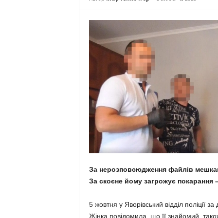
За нерозповсюдження файлів мешкан
За скоєне йому загрожує покарання –
5 жовтня у Яворівський відділ поліції 
Жінка повідомила, що її знайомий, тако