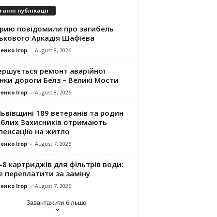
танні публікації
трию повідомили про загибель
ськового Аркадія Шафієва
енко Ігор
-
August 8, 2026
ершується ремонт аварійної
нки дороги Белз – Великі Мости
енко Ігор
-
August 8, 2026
ьвівщині 189 ветеранів та родин
иблих Захисників отримають
пенсацію на житло
енко Ігор
-
August 7, 2026
8 картриджів для фільтрів води:
е переплатити за заміну
енко Ігор
-
August 7, 2026
Завантажити більше