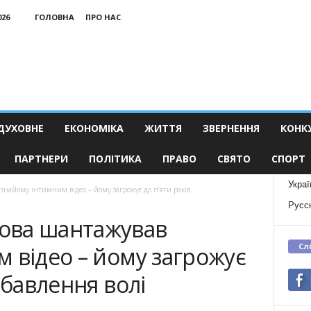
026
ГОЛОВНА
ПРО НАС
ДУХОВНЕ
ЕКОНОМІКА
ЖИТТЯ
ЗВЕРНЕННЯ
КОНК
ПАРТНЕРИ
ПОЛІТИКА
ПРАВО
СВЯТО
СПОРТ
Украї
найому інтимним відео – йому загрожує до п’яти років...
Русс
ова шантажував
Сл
 відео – йому загрожує
збавлення волі