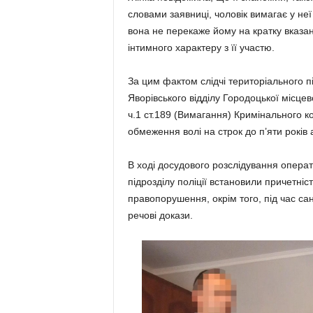
словами заявниці, чоловік вимагає у не
вона не перекаже йому на кратку вказан
інтимного характеру з її участю.
За цим фактом слідчі територіального пі
Яворівського відділу Городоцької місце
ч.1 ст.189 (Вимагання) Кримінального к
обмеження волі на строк до п’яти років
В ході досудового розслідування операт
підрозділу поліції встановили причетні
правопорушення, окрім того, під час са
речові докази.