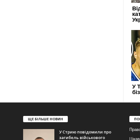
ЩЕ БІЛЬШЕ НОВИН
ПО
Прав
У Стрию повідомили про
загибель військового
Цікав