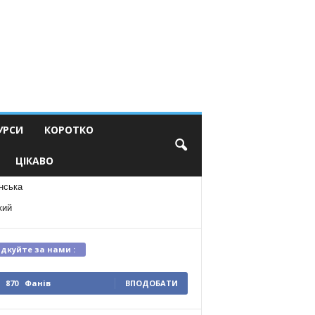
УРСИ
КОРОТКО
ЦІКАВО
нська
кий
ідкуйте за нами :
870
Фанів
ВПОДОБАТИ