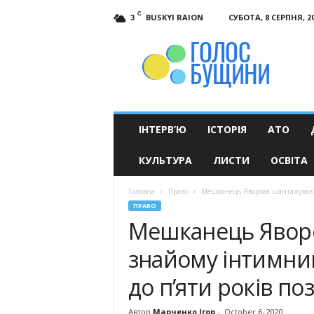
C
BUSKYI RAION
СУБОТА, 8 СЕРПНЯ, 2
3
Голос
Бущини
ІНТЕРВ’Ю
ІСТОРІЯ
АТО
КУЛЬТУРА
ЛИСТИ
ОСВІТА
Головна
Право
Мешканець Яворова шантажував з
ПРАВО
Мешканець Явор
знайому інтимним
до п’яти років по
Автор
Марченко Ігор
-
October 6, 2020