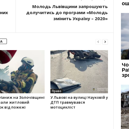
Молодь Львівщини запрошують
 них
долучитись до програми «Молодь
змінить Україну – 2020»
РА
Право
 Чаниж на Золочівщині
У Львові на вулиці Науковій у
вали житловий
ДТП травмувався
к від пожежі
мотоцикліст