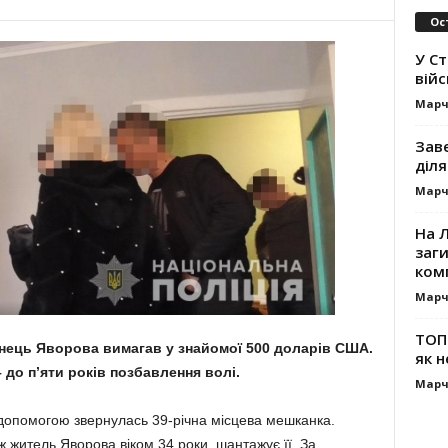
Ос
У С
вій
Марч
Зав
діля
Марч
На Л
заг
ком
Марч
ТОП-
ець Яворова вимагав у знайомої 500 доларів США.
як н
 до п’яти років позбавлення волі.
Марч
за допомогою звернулась 39-річна місцева мешканка.
ж житель Яворова віком 34 роки, шантажує її. За