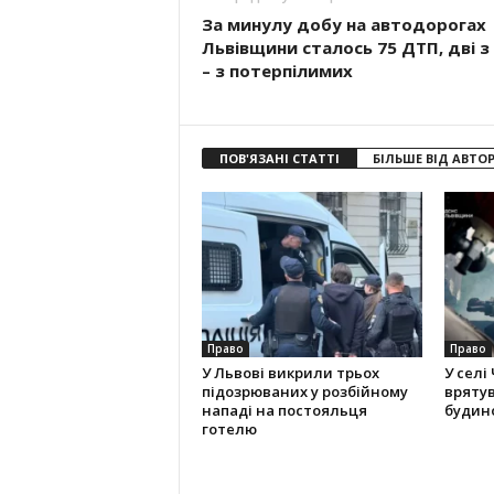
За минулу добу на автодорогах
Львівщини сталось 75 ДТП, дві з
– з потерпілимиx
ПОВ'ЯЗАНІ СТАТТІ
БІЛЬШЕ ВІД АВТО
Право
Право
У Львові викрили трьох
У селі
підозрюваних у розбійному
вряту
нападі на постояльця
будино
готелю