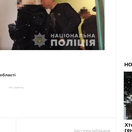
 області
На замітку
Наступна публікація