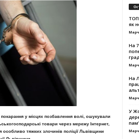
Ос
ТОП-
як н
Марч
На 7
поп
гра
Марч
На 
прац
альт
Марч
У Жо
дере
 покарання у місцях позбавлення волі, ошукували
пам’
ьськогосподарські товари через мережу Інтернет,
Марч
ня особливо тяжких злочинів поліції Львівщини
ції Львівщини.