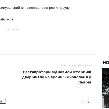
инувальний акт скеровано на розгляд суду.
 області
На замітку
Наступна публікація
Реставратори відновили історичні
двері-віяло на вулиці Коновальця у
Львові
РА