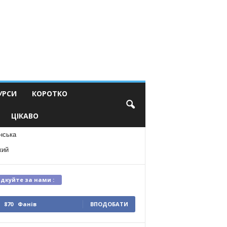
УРСИ
КОРОТКО
ЦІКАВО
нська
кий
ідкуйте за нами :
870
Фанів
ВПОДОБАТИ