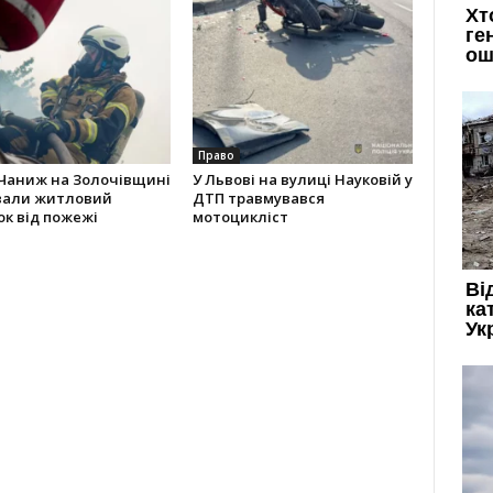
Право
 Чаниж на Золочівщині
У Львові на вулиці Науковій у
вали житловий
ДТП травмувався
к від пожежі
мотоцикліст