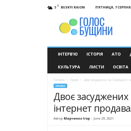
C
BUSKYI RAION
П’ЯТНИЦЯ, 7 СЕРПНЯ,
3
Голос
Бущини
ІНТЕРВ’Ю
ІСТОРІЯ
АТО
КУЛЬТУРА
ЛИСТИ
ОСВІТА
Головна
Право
Двоє засуджених на Львівщині ч
ПРАВО
Двоє засуджених 
інтернет продава
Автор
Марченко Ігор
-
June 29, 2021