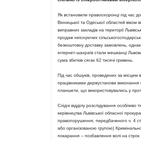
Як встановили правоохоронці під час до
Вінницької та Одеської областей віком в
виправних закладів на території Львівс
продаж неіснуючих сільськогосподарськ
безкоштовну доставку замовлень, однак
інтернет-шахраїв стали мешканці Львова
сума збитків сягає 62 тисячі гривень.
Під час обшуків, проведених за місцем в
працівниками держустанови виконання 
планшети, що використовувались у прот
Слідчі відділу розслідування особливо т
керівництва Львівської обласної прокура
правопорушення, передбаченого ч. 4 ст
або організованою групою) Кримінальног
покарання – позбавлення волі на строк 