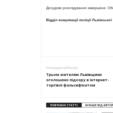
Досудове розслідування завершене. Обв
Відділ комунікації поліції Львівської
Попередні публікації
Трьом жителям Львівщини
оголошено підозру в інтернет-
торгівлі фальсифікатом
ПОВ'ЯЗАНІ СТАТТІ
БІЛЬШЕ ВІД АВТО