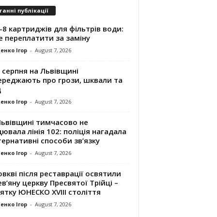
танні публікації
8 картриджів для фільтрів води:
е переплатити за заміну
енко Ігор
-
August 7, 2026
 серпня на Львівщині
ереджають про грози, шквали та
д
енко Ігор
-
August 7, 2026
Львівщині тимчасово не
ювала лінія 102: поліція нагадала
ернативні способи зв’язку
енко Ігор
-
August 7, 2026
вкві після реставрації освятили
в’яну церкву Пресвятої Трійці –
ятку ЮНЕСКО XVIII століття
енко Ігор
-
August 7, 2026