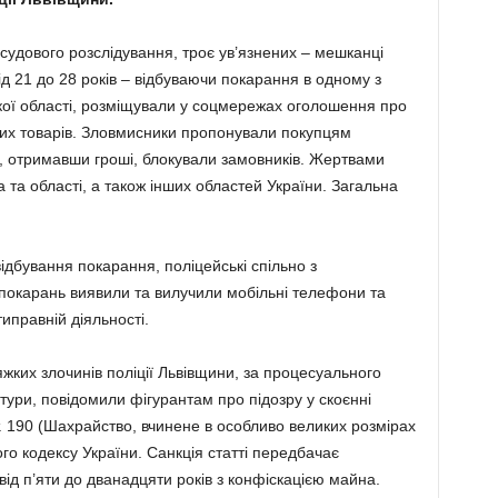
судового розслідування, троє ув’язнених – мешканці
ід 21 до 28 років – відбуваючи покарання в одному з
ької області, розміщували у соцмережах оголошення про
их товарів. Зловмисники пропонували покупцям
, отримавши гроші, блокували замовників. Жертвами
 та області, а також інших областей України. Загальна
ідбування покарання, поліцейські спільно з
покарань виявили та вилучили мобільні телефони та
иправній діяльності.
яжких злочинів поліції Львівщини, за процесуального
тури, повідомили фігурантам про підозру у скоєнні
. 190 (Шахрайство, вчинене в особливо великих розмірах
о кодексу України. Санкція статті передбачає
від п’яти до дванадцяти років з конфіскацією майна.