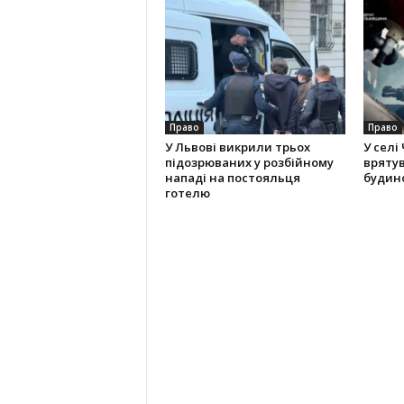
Право
Право
У Львові викрили трьох
У селі
підозрюваних у розбійному
вряту
нападі на постояльця
будино
готелю