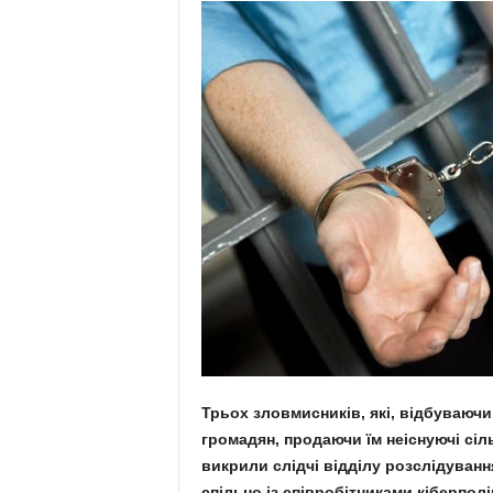
Трьох зловмисників, які, відбуваючи
громадян, продаючи їм неіснуючі сіл
викрили слідчі відділу розслідуван
спільно із співробітниками кіберполі