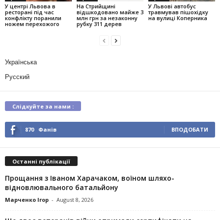
У центрі Львова в
На Стрийщині
У Львові автобус
ресторані під час
відшкодовано майже 3
травмував пішохідку
конфлікту поранили
млн грн за незаконну
на вулиці Коперника
ножем перехожого
рубку 311 дерев
Українська
Русский
Слідкуйте за нами :
870
Фанів
ВПОДОБАТИ
Останні публікації
Прощання з Іваном Харачаком, воїном шляхо-
відновлювального батальйону
Марченко Ігор
-
August 8, 2026