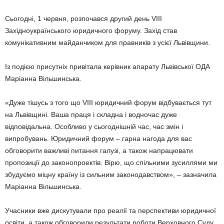
Сьогодні, 1 червня, розпочався другий день VІII
Західноукраїнського юридичного форуму. Захід став
комунікативним майданчиком для правників з усієї Львівщини.
Із подією присутніх привітала керівник апарату Львівської ОДА
Маріанна Вільшинська.
«Дуже тішусь з того що VІII юридичний форум відбувається тут
на Львівщині. Ваша праця і складна і водночас дуже
відповідальна. Особливо у сьогоднішній час, час змін і
випробувань. Юридичний форум – гарна нагода для вас
обговорити важливі питання галузі, а також напрацювати
пропозиції до законопроектів. Вірю, що спільними зусиллями ми
збудуємо міцну країну із сильним законодавством», – зазначила
Маріанна Вільшинська.
Учасники вже дискутували про реалії та перспективи юридичної
освіти, а також обговорили результати роботи Верховного Суду.