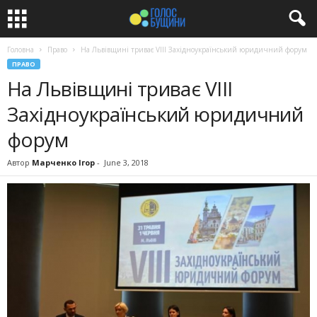
Головна
Право
На Львівщині триває VІII Західноукраїнський юридичний форум
ПРАВО
На Львівщині триває VІII
Західноукраїнський юридичний
форум
Автор
Марченко Ігор
-
June 3, 2018