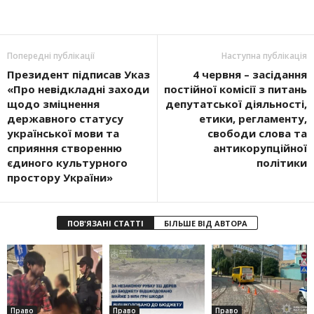
Попередні публікації
Наступна публікація
Президент підписав Указ
4 червня – засідання
«Про невідкладні заходи
постійної комісії з питань
щодо зміцнення
депутатської діяльності,
державного статусу
етики, регламенту,
української мови та
свободи слова та
сприяння створенню
антикорупційної
єдиного культурного
політики
простору України»
ПОВ'ЯЗАНІ СТАТТІ
БІЛЬШЕ ВІД АВТОРА
Право
Право
Право